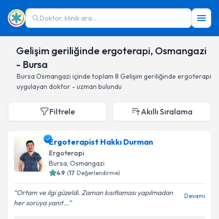
Doktor, klinik ara...
Gelişim geriliğinde ergoterapi, Osmangazi
- Bursa
Bursa
Osmangazi
içinde toplam
8
Gelişim geriliğinde ergoterapi
uygulayan doktor - uzman bulundu
Filtrele
Akıllı Sıralama
Ergoterapist Hakkı Durman
Ergoterapi
Bursa
, Osmangazi
4.9
(
17
Değerlendirme)
Ortam ve ilgi güzeldi. Zaman kısıtlaması yapılmadan
Devamı
her soruya yanıt...