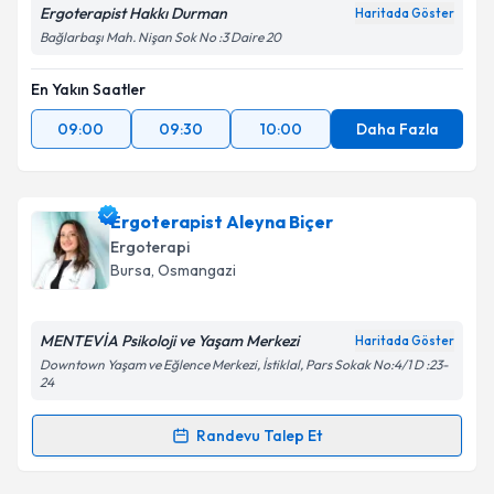
Ergoterapist Hakkı Durman
Haritada Göster
Bağlarbaşı Mah. Nişan Sok No :3 Daire 20
En Yakın Saatler
09:00
09:30
10:00
Daha Fazla
Ergoterapist Aleyna Biçer
Ergoterapi
Bursa
, Osmangazi
MENTEVİA Psikoloji ve Yaşam Merkezi
Haritada Göster
Downtown Yaşam ve Eğlence Merkezi, İstiklal, Pars Sokak No:4/1 D :23-
24
Randevu Talep Et
Randevu Takvimi Talebi