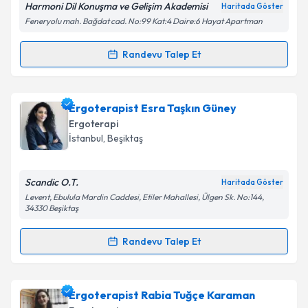
Harmoni Dil Konuşma ve Gelişim Akademisi
Haritada Göster
Feneryolu mah. Bağdat cad. No:99 Kat:4 Daire:6 Hayat Apartman
Randevu Talep Et
Randevu Takvimi Talebi
Kişisel verilerimin işlenmesine ilişkin
Aydınlatma
Metni
'ni okudum ve kişisel verilerimin belirtilen
kapsamda işlenmesini kabul ediyorum.
Ergoterapist Furkan Cangi
için randevu takvimi
Ergoterapist Esra Taşkın Güney
talebi oluşturun. Size bu uzmandan randevu almanız
Ergoterapi
için bir takvim hazırlandığında e-posta ile
Takvim Talebini Gönder
İstanbul
, Beşiktaş
bilgilendireceğiz.
E-posta Adresiniz
Scandic O.T.
Haritada Göster
Levent, Ebulula Mardin Caddesi, Etiler Mahallesi, Ülgen Sk. No:144,
34330 Beşiktaş
Randevu Talep Et
Kişisel verilerimin işlenmesine ilişkin
Aydınlatma
Randevu Takvimi Talebi
Metni
'ni okudum ve kişisel verilerimin belirtilen
kapsamda işlenmesini kabul ediyorum.
Ergoterapist Esra Taşkın Güney
için randevu
Ergoterapist Rabia Tuğçe Karaman
takvimi talebi oluşturun. Size bu uzmandan randevu