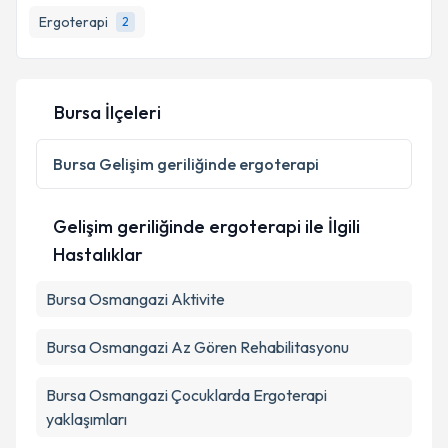
bilgilendireceğiz.
Takvim Talebini Gönder
Ergoterapi
2
E-posta Adresiniz
Bursa İlçeleri
Kişisel verilerimin işlenmesine ilişkin
Aydınlatma
Bursa
Gelişim geriliğinde ergoterapi
Metni
'ni okudum ve kişisel verilerimin belirtilen
kapsamda işlenmesini kabul ediyorum.
Gelişim geriliğinde ergoterapi ile İlgili
Hastalıklar
Takvim Talebini Gönder
Bursa Osmangazi Aktivite
Bursa Osmangazi Az Gören Rehabilitasyonu
Bursa Osmangazi Çocuklarda Ergoterapi
yaklaşımları