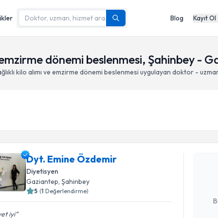
ikler
Blog
Kayıt Ol
 ve emzirme dönemi beslenmesi, Şahinbey - G
ğlıklı kilo alımı ve emzirme dönemi beslenmesi
uygulayan doktor - uzma
Randevu T
Dyt. Emin
Dyt. Emine Özdemir
bu uzmandan
posta ile bi
Diyetisyen
Gaziantep
, Şahinbey
E-posta Ad
5
(
1
Değerlendirme)
B
et iyi