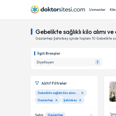
Uzmanlar
Klin
Gebelikte sağlıklı kilo alımı
Gaziantep
Şahinbey
içinde toplam
10
Gebelikte sa
İlgili Branşlar
Diyetisyen
3
Aktif Filtreler
Gebelikte sağlıklı kilo alımı ve emzirme dönemi beslenmesi
Gaziantep
Şahinbey
gay
Şehir
Gaziantep