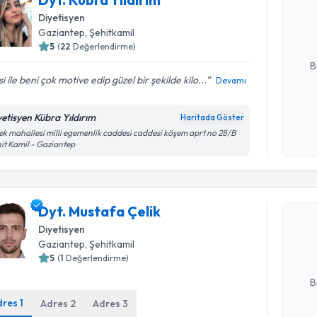
bu uzmandan
Diyetisyen
posta ile bi
Gaziantep
, Şehitkamil
E-posta Ad
5
(
22
Değerlendirme)
B
isi ile beni çok motive edip güzel bir şekilde kilo...
Devamı
Kişisel
yetisyen Kübra Yıldırım
Haritada Göster
okudum
k mahallesi milli egemenlik caddesi caddesi köşem aprt no 28/B
it Kamil - Gaziantep
işlenm
Randevu T
Dyt. Musta
Dyt. Mustafa Çelik
bu uzmandan
Diyetisyen
posta ile bi
Gaziantep
, Şehitkamil
5
(
1
Değerlendirme)
E-posta Ad
B
dres
1
Adres
2
Adres
3