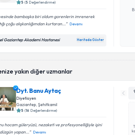
E-posta Ad
5
(
5
Değerlendirme)
B
yesinde bambaşka biri oldum gorenlerin imrenerek
ığı çoğu alışkanlığımdan kurtaran...
Devamı
Kişisel
okudum
el Gaziantep Akademi Hastanesi
Haritada Göster
işlenm
enize yakın diğer uzmanlar
Dyt. Banu Aytaç
Diyetisyen
Gaziantep
, Şehitkamil
5
(
16
Değerlendirme)
u hocam güleryüzü, nezaketi ve profesyonelliğiyle işini
ka
 düzgün yapan...
Devamı