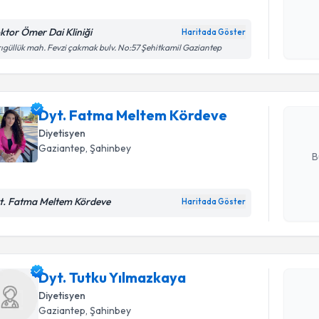
Kişisel
ktor Ömer Dai Kliniği
Randevu T
Haritada Göster
okudum
ıgüllük mah. Fevzi çakmak bulv. No:57 Şehitkamil Gaziantep
işlenm
Dyt. Fatm
oluşturun. 
hazırlandığ
Dyt. Fatma Meltem Kördeve
Diyetisyen
E-posta Ad
Gaziantep
, Şahinbey
B
t. Fatma Meltem Kördeve
Haritada Göster
Kişisel
Randevu T
okudum
işlenm
Dyt. Tutk
Dyt. Tutku Yılmazkaya
Size bu uzm
hazırlandığ
Diyetisyen
Gaziantep
, Şahinbey