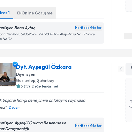
dres
1
Online Görüşme
yetisyen Banu Aytaç
Haritada Göster
ahitler Mah. 52062 Sok. 27090 A Blok Atay Plaza No : 2 Daire
ı No 32
Dyt. Ayşegül Özkara
Diyetisyen
Gaziantep
, Şahinbey
5
(
159
Değerlendirme)
 başarılı hangi deneyimini anlatayım saymakla
ka
mez
Devamı
yetisyen Ayşegül Özkara Beslenme ve
Haritada Göster
yet Danışmanlığı