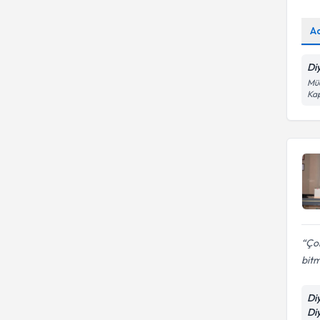
A
Di
Müc
Kap
Çok
bit
Di
Di