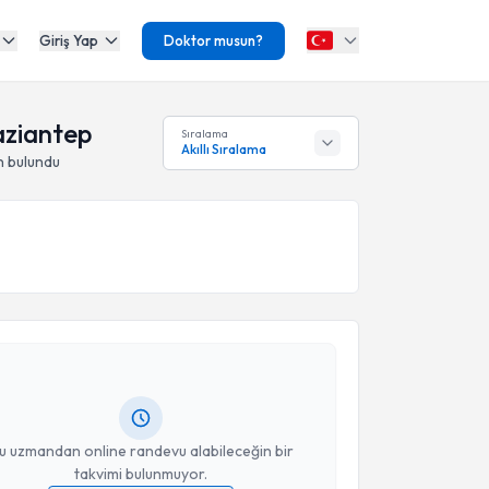
Giriş Yap
Doktor musun?
aziantep
Sıralama
Akıllı Sıralama
n bulundu
akvimi Talebi
e Özdemir
için randevu takvimi talebi oluşturun. Size
 randevu almanız için bir takvim hazırlandığında e-
lgilendireceğiz.
resiniz
u uzmandan online randevu alabileceğin bir
takvimi bulunmuyor.