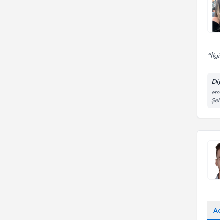
İlg
Di
eme
Şeh
A