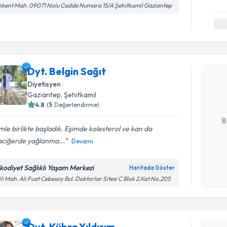
ıkent Mah. 09071 Nolu Cadde Numara 15/A Şehitkamil Gaziantep
Randevu T
Dyt. Belgi
Dyt. Belgin Sağıt
uzmandan ra
Diyetisyen
posta ile bi
Gaziantep
, Şehitkamil
4.8
(
5
Değerlendirme)
E-posta Ad
B
mle birlikte başladık. Eşimde kolesterol ve kan da
aciğerde yağlanma...
Devamı
Kişisel
okudum
ikodiyet Sağlıklı Yaşam Merkezi
Haritada Göster
işlenm
ili Mah. Ali Fuat Cebesoy Bul. Doktorlar Sitesi C Blok 2.Kat No.205
Randevu T
Dyt. Kübra
Dyt. Kübra Yıldırım