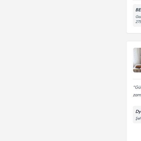
BE
Gaz
275
Gül
zama
Dy
Şeh