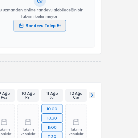
resiniz
u uzmandan online randevu alabileceğin bir
takvimi bulunmuyor.
Randevu Talep Et
 verilerimin işlenmesine ilişkin
Aydınlatma Metni
'ni
 ve kişisel verilerimin belirtilen kapsamda
esini kabul ediyorum.
Takvim Talebini Gönder
9 Ağu
10 Ağu
11 Ağu
12 Ağu
Paz
Pzt
Sal
Çar
10:00
10:30
11:00
Takvim
Takvim
Takvim
palıdır
kapalıdır
kapalıdır
11:30