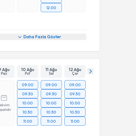
12:00
Daha Fazla Göster
9 Ağu
10 Ağu
11 Ağu
12 Ağu
Paz
Pzt
Sal
Çar
09:00
09:00
09:00
09:30
09:30
09:30
10:00
10:00
10:00
Takvim
palıdır
10:30
10:30
10:30
11:00
11:00
11:00