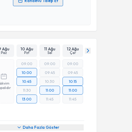
Randevu Talep Et
 verilerimin işlenmesine ilişkin
Aydınlatma Metni
'ni
 ve kişisel verilerimin belirtilen kapsamda
esini kabul ediyorum.
Takvim Talebini Gönder
9 Ağu
10 Ağu
11 Ağu
12 Ağu
Paz
Pzt
Sal
Çar
09:00
09:00
09:00
10:00
09:45
09:45
10:45
10:30
10:15
Takvim
palıdır
11:30
11:00
11:00
13:00
11:45
11:45
Daha Fazla Göster
akvimi Talebi