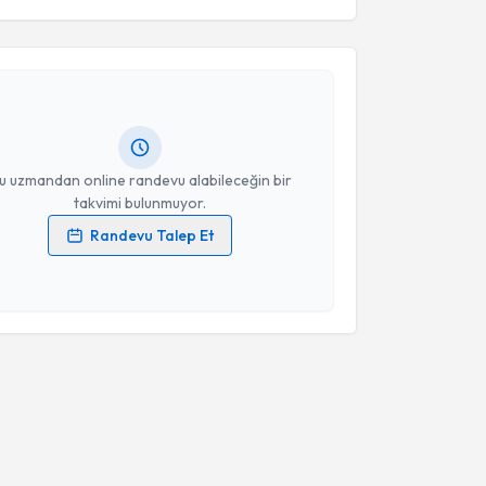
 Ufuk Ayşe Kepkep
için randevu takvimi talebi
Size bu uzmandan randevu almanız için bir takvim
ında e-posta ile bilgilendireceğiz.
resiniz
u uzmandan online randevu alabileceğin bir
takvimi bulunmuyor.
Randevu Talep Et
 verilerimin işlenmesine ilişkin
Aydınlatma Metni
'ni
 ve kişisel verilerimin belirtilen kapsamda
esini kabul ediyorum.
Takvim Talebini Gönder