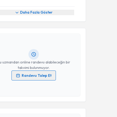
Daha Fazla Göster
akvimi Talebi
n Sağıt
için randevu takvimi talebi oluşturun. Size bu
ndevu almanız için bir takvim hazırlandığında e-
lgilendireceğiz.
resiniz
u uzmandan online randevu alabileceğin bir
takvimi bulunmuyor.
Randevu Talep Et
 verilerimin işlenmesine ilişkin
Aydınlatma Metni
'ni
 ve kişisel verilerimin belirtilen kapsamda
esini kabul ediyorum.
akvimi Talebi
Takvim Talebini Gönder
 Yıldırım
için randevu takvimi talebi oluşturun. Size