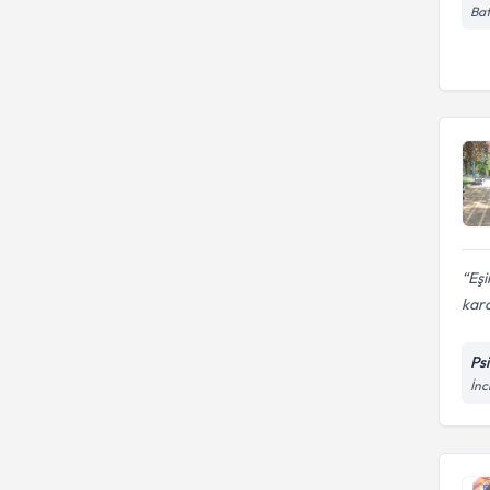
Bat
Eşi
kar
Ps
İnc