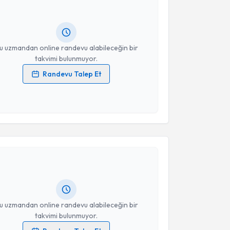
 randevu almanız için bir takvim hazırlandığında e-
lgilendireceğiz.
resiniz
u uzmandan online randevu alabileceğin bir
takvimi bulunmuyor.
Randevu Talep Et
 verilerimin işlenmesine ilişkin
Aydınlatma Metni
'ni
 ve kişisel verilerimin belirtilen kapsamda
esini kabul ediyorum.
akvimi Talebi
Takvim Talebini Gönder
fa Çelik
için randevu takvimi talebi oluşturun. Size
 randevu almanız için bir takvim hazırlandığında e-
lgilendireceğiz.
resiniz
u uzmandan online randevu alabileceğin bir
takvimi bulunmuyor.