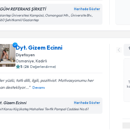
Kişisel
GÜM REFERANS ŞİRKETİ
Haritada Göster
okudum
iantep Üniversitesi Kampüsü, Osmangazi Mh., Üniversite Blv.,
işlenm
60 Şehitkamil/Gaziantep
Dyt. Gizem Ecinni
Diyetisyen
Osmaniye
, Kadirli
5
(
26
Değerlendirme)
er yüzlü, tatlı dilli, ilgili, pozitivist. Motivasyonumu her
ka
n destekliyor...
Devamı
t. Gizem Ecinni
Haritada Göster
it Kansu Küçükateş Mahallesi Tevfik Pampal Caddesi No:61
Randevu T