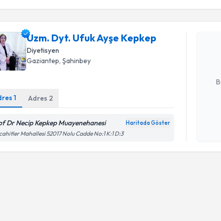
Uzm. Dyt.
Uzm. Dyt. Ufuk Ayşe Kepkep
oluşturun. 
hazırlandığ
Diyetisyen
Gaziantep
, Şahinbey
E-posta Ad
B
dres
1
Adres
2
Kişisel
of Dr Necip Kepkep Muayenehanesi
Haritada Göster
okudum
ahitler Mahallesi 52017 Nolu Cadde No:1 K:1 D:3
işlenm