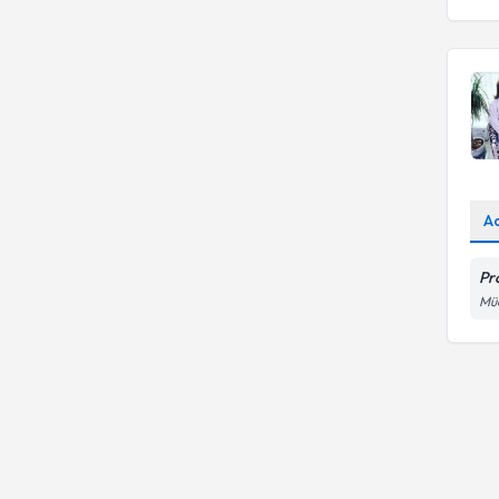
A
Pr
Müc