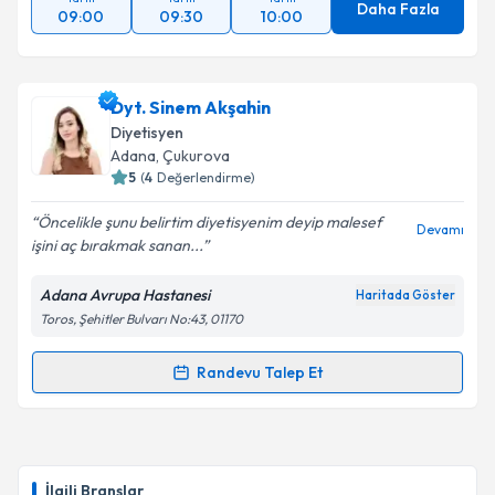
Daha Fazla
09:00
09:30
10:00
Dyt. Sinem Akşahin
Diyetisyen
Adana
, Çukurova
5
(
4
Değerlendirme)
Öncelikle şunu belirtim diyetisyenim deyip malesef
Devamı
işini aç bırakmak sanan...
Adana Avrupa Hastanesi
Haritada Göster
Toros, Şehitler Bulvarı No:43, 01170
Randevu Talep Et
Randevu Takvimi Talebi
Dyt. Sinem Akşahin
için randevu takvimi talebi
oluşturun. Size bu uzmandan randevu almanız için bir
İlgili Branşlar