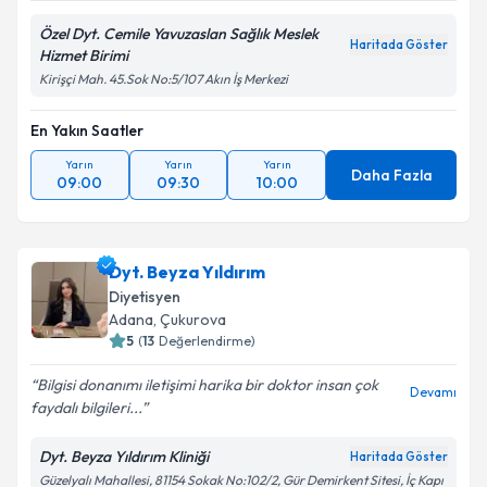
Özel Dyt. Cemile Yavuzaslan Sağlık Meslek
Haritada Göster
Hizmet Birimi
Kirişçi Mah. 45.Sok No:5/107 Akın İş Merkezi
En Yakın Saatler
Yarın
Yarın
Yarın
Daha Fazla
09:00
09:30
10:00
Dyt. Beyza Yıldırım
Diyetisyen
Adana
, Çukurova
5
(
13
Değerlendirme)
Bilgisi donanımı iletişimi harika bir doktor insan çok
Devamı
faydalı bilgileri...
Dyt. Beyza Yıldırım Kliniği
Haritada Göster
Güzelyalı Mahallesi, 81154 Sokak No:102/2, Gür Demirkent Sitesi, İç Kapı