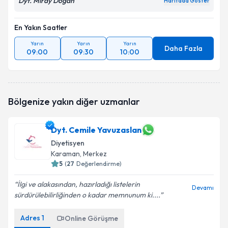
Dyt. Miray Doğan
Haritada Göster
En Yakın Saatler
Yarın
Yarın
Yarın
Daha Fazla
09:00
09:30
10:00
Bölgenize yakın diğer uzmanlar
Dyt. Cemile Yavuzaslan
Diyetisyen
Karaman
, Merkez
5
(
27
Değerlendirme)
İlgi ve alakasından, hazırladığı listelerin
Devamı
sürdürülebilirliğinden o kadar memnunum ki....
Adres
1
Online Görüşme