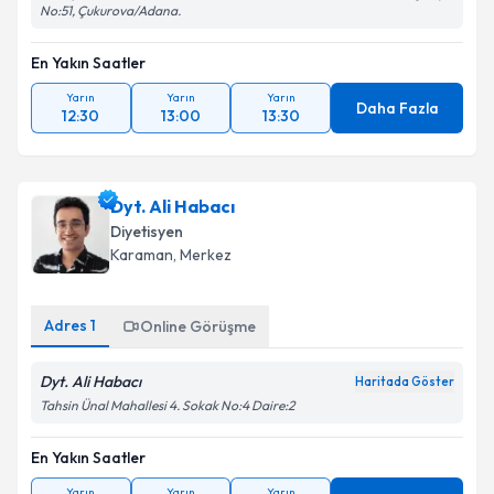
No:51, Çukurova/Adana.
En Yakın Saatler
Yarın
Yarın
Yarın
Daha Fazla
12:30
13:00
13:30
Dyt. Ali Habacı
Diyetisyen
Karaman
, Merkez
Adres
1
Online Görüşme
Dyt. Ali Habacı
Haritada Göster
Tahsin Ünal Mahallesi 4. Sokak No:4 Daire:2
En Yakın Saatler
Yarın
Yarın
Yarın