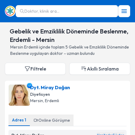
Doktor, klinik ara...
Gebelik ve Emziklilik Döneminde Beslenme,
Erdemli - Mersin
Mersin
Erdemli
içinde toplam
5
Gebelik ve Emziklilik Döneminde
Beslenme
uygulayan doktor - uzman bulundu
Filtrele
Akıllı Sıralama
Dyt. Miray Doğan
Diyetisyen
Mersin
, Erdemli
Adres
1
Online Görüşme