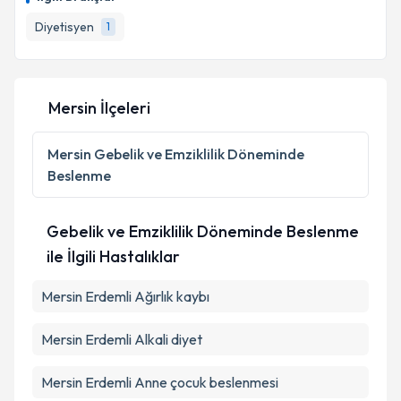
takvim hazırlandığında e-posta ile bilgilendireceğiz.
Diyetisyen
1
E-posta Adresiniz
Mersin İlçeleri
Kişisel verilerimin işlenmesine ilişkin
Aydınlatma
Metni
'ni okudum ve kişisel verilerimin belirtilen
Mersin
Gebelik ve Emziklilik Döneminde
kapsamda işlenmesini kabul ediyorum.
Beslenme
Takvim Talebini Gönder
Gebelik ve Emziklilik Döneminde Beslenme
ile İlgili Hastalıklar
Mersin Erdemli Ağırlık kaybı
Mersin Erdemli Alkali diyet
Mersin Erdemli Anne çocuk beslenmesi