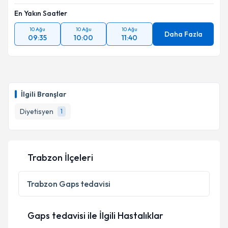
En Yakın Saatler
10 Ağu
10 Ağu
10 Ağu
Daha Fazla
09:35
10:00
11:40
İlgili Branşlar
Diyetisyen
1
Trabzon İlçeleri
Trabzon
Gaps tedavisi
Gaps tedavisi ile İlgili Hastalıklar