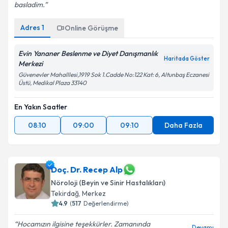
basladim.
Adres
1
Online Görüşme
Evin Yananer Beslenme ve Diyet Danışmanlık
Haritada Göster
Merkezi
Güvenevler Mahalllesi,1919 Sok 1.Cadde No:122 Kat: 6, Altunbaş Eczanesi
Üstü, Medikal Plaza 33140
En Yakın Saatler
08:10
09:00
09:10
Daha Fazla
Doç. Dr. Recep Alp
Nöroloji (Beyin ve Sinir Hastalıkları)
Tekirdağ
, Merkez
4.9
(
517
Değerlendirme)
Hocamızın ilgisine teşekkürler. Zamanında
Devamı