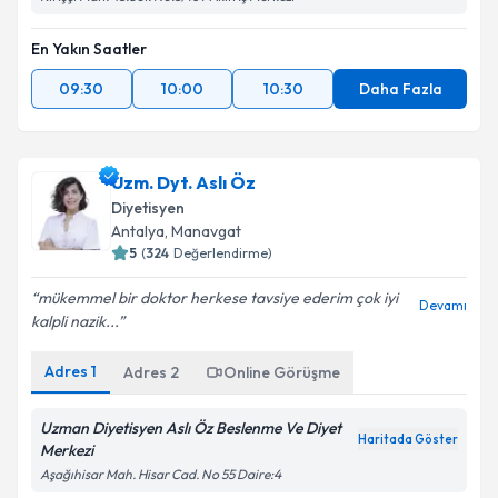
En Yakın Saatler
09:30
10:00
10:30
Daha Fazla
Uzm. Dyt. Aslı Öz
Diyetisyen
Antalya
, Manavgat
5
(
324
Değerlendirme)
mükemmel bir doktor herkese tavsiye ederim çok iyi
Devamı
kalpli nazik...
Adres
1
Adres
2
Online Görüşme
Uzman Diyetisyen Aslı Öz Beslenme Ve Diyet
Haritada Göster
Merkezi
Aşağıhisar Mah. Hisar Cad. No 55 Daire:4