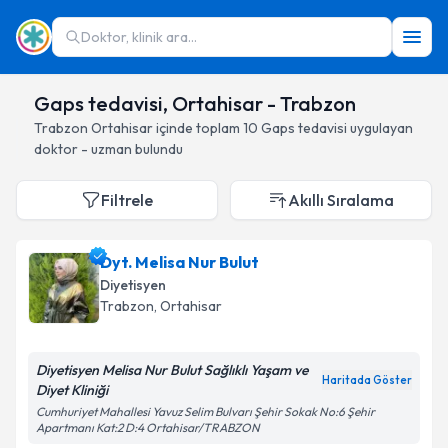
Doktor, klinik ara...
Gaps tedavisi, Ortahisar - Trabzon
Trabzon
Ortahisar
içinde toplam
10
Gaps tedavisi
uygulayan
doktor - uzman bulundu
Filtrele
Akıllı Sıralama
Dyt. Melisa Nur Bulut
Diyetisyen
Trabzon
, Ortahisar
Diyetisyen Melisa Nur Bulut Sağlıklı Yaşam ve
Haritada Göster
Diyet Kliniği
Cumhuriyet Mahallesi Yavuz Selim Bulvarı Şehir Sokak No:6 Şehir
Apartmanı Kat:2 D:4 Ortahisar/TRABZON