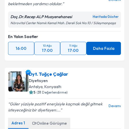
bekletmeden yardımcı oldular.
Doç.Dr.Recep ALP Muayenehanesi
Haritada Göster
Nörovital Center Namık Kemal Mah. Dereli Sok No:10 / Süleymanpaşa
En Yakın Saatler
10 Ağu
11 Ağu
16:00
Daha Fazla
17:00
17:00
Dyt. Tuğçe Çağlar
Diyetisyen
Antalya
, Konyaaltı
5
(
31
Değerlendirme)
Güler yüzüyle pozitif enerjisiyle kaçmak değil gitmek
Devamı
isteyeceğiniz bir diyetisyen:...
Adres
1
Online Görüşme