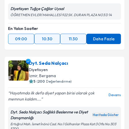
Diyetisyen Tuğçe Çağlar Uysal
ÖĞRETMEN EVLERİ MAHALLESİ 922 SK. DURAN PLAZA NO3 D 14
En Yakın Saatler
09:00
10:30
11:30
Daha Fazla
Dyt. Seda Nalçacı
Diyetisyen
İzmir
, Bergama
5
(
200
Değerlendirme)
Hayatımda ilk defa diyet yapan birisi olarak çok
Devamı
memnun kaldım....
Dyt. Seda Nalçacı Sağlıklı Beslenme ve Diyet
Haritada Göster
Danışmanlığı
Ertuğrul Mah. İsmet İnönü Cad. No:1 Gülhanlar Plaza Kat:3 Ofis No:303
5700