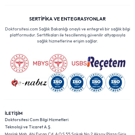
SERTİFİKA VE ENTEGRASYONLAR
Doktorsitesi.com Sağlık Bakanlığı onaylı ve entegreli bir sağlık bilgi
platformudur. Sertifikaları ile tescillenmiş güvenilir altyapısıyla
sağlık hizmetlerine erişim sağlar.
İLETİŞİM
Doktorsitesi Com Bilgi Hizmetleri
Teknoloji ve Ticaret A.Ş.
Maslak Mah. Ahi Evran Cd. A.O.S 55 Sokak No:2 Aksoy Plaza Giriş