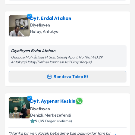
Dyt. Sena Gül
için randevu takvimi talebi oluşturun.
Dyt. Erdal Atahan
Size bu uzmandan randevu almanız için bir takvim
Diyetisyen
hazırlandığında e-posta ile bilgilendireceğiz.
Hatay
, Antakya
E-posta Adresiniz
Diyetisyen Erdal Atahan
Odabaşı Mah. İhtisas H. Sok. Gümüş Apart. No.1 Kat.4 D.29
Antakya/Hatay (Defne Hastanesi Acil Girişi Karşısı)
Kişisel verilerimin işlenmesine ilişkin
Aydınlatma
Randevu Talep Et
Metni
'ni okudum ve kişisel verilerimin belirtilen
Randevu Takvimi Talebi
kapsamda işlenmesini kabul ediyorum.
Dyt. Erdal Atahan
için randevu takvimi talebi
Dyt. Ayşenur Keskin
Takvim Talebini Gönder
oluşturun. Size bu uzmandan randevu almanız için bir
Diyetisyen
takvim hazırlandığında e-posta ile bilgilendireceğiz.
Denizli
, Merkezefendi
5
(
85
Değerlendirme)
E-posta Adresiniz
Harika bir yer. Küçük bebeğime bile bakıyorlar tam bir