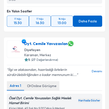
En Yakın Saatler
17 Ağu
17 Ağu
18 Ağu
Daha Fazla
15:30
16:30
13:00
Dyt. Cemile Yavuzaslan
Diyetisyen
Karaman
, Merkez
5
(
27
Değerlendirme)
İlgi ve alakasından, hazırladığı listelerin
Devamı
sürdürülebilirliğinden o kadar memnunum ki....
Adres
1
Online Görüşme
Özel Dyt. Cemile Yavuzaslan Sağlık Meslek
Haritada Göster
Hizmet Birimi
Kirişçi Mah. 45.Sok No:5/107 Akın İş Merkezi