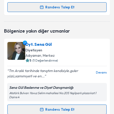
Randevu Talep Et
Randevu Takvimi Talebi
Dyt. Melisa Nur Bulut
için randevu takvimi talebi
Bölgenize yakın diğer uzmanlar
oluşturun. Size bu uzmandan randevu almanız için bir
takvim hazırlandığında e-posta ile bilgilendireceğiz.
Dyt. Sena Gül
E-posta Adresiniz
Diyetisyen
Adıyaman
, Merkez
5
(
1
Değerlendirme)
Tm Aralık tarihinde tanıştım kendisiyle.guler
Kişisel verilerimin işlenmesine ilişkin
Aydınlatma
Devamı
yüzü,samımıyeti ve en...
Metni
'ni okudum ve kişisel verilerimin belirtilen
kapsamda işlenmesini kabul ediyorum.
Sena Gül Beslenme ve Diyet Danışmanlığı
Atatürk Bulvarı Yavuz Selim mahallesi No:205 Yeşilpark plaza kat:1
Daire:4
Takvim Talebini Gönder
Randevu Talep Et
Randevu Takvimi Talebi