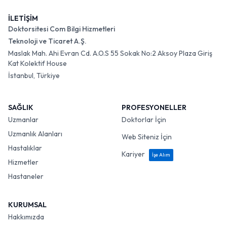
İLETİŞİM
Doktorsitesi Com Bilgi Hizmetleri
Teknoloji ve Ticaret A.Ş.
Maslak Mah. Ahi Evran Cd. A.O.S 55 Sokak No:2 Aksoy Plaza Giriş
Kat Kolektif House
İstanbul, Türkiye
SAĞLIK
PROFESYONELLER
Uzmanlar
Doktorlar İçin
Uzmanlık Alanları
Web Siteniz İçin
Hastalıklar
Kariyer
İşe Alım
Hizmetler
Hastaneler
KURUMSAL
Hakkımızda