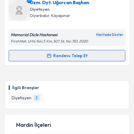
Uzm. Dyt. Uğurcan Başhan
E-posta Adresiniz
Diyetisyen
Diyarbakır
, Kayapınar
Memorial Dicle Hastanesi
Kişisel verilerimin işlenmesine ilişkin
Aydınlatma
Haritada Göster
Metni
'ni okudum ve kişisel verilerimin belirtilen
Fırat Mah. Urfa Yolu 3. Km, 507. Sk. No: 150, 21220
kapsamda işlenmesini kabul ediyorum.
Randevu Talep Et
Randevu Takvimi Talebi
Takvim Talebini Gönder
Uzm. Dyt. Uğurcan Başhan
için randevu takvimi
talebi oluşturun. Size bu uzmandan randevu almanız
İlgili Branşlar
için bir takvim hazırlandığında e-posta ile
bilgilendireceğiz.
Diyetisyen
2
E-posta Adresiniz
Mardin İlçeleri