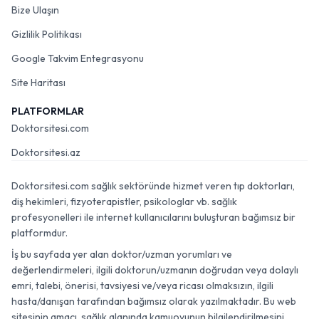
Bize Ulaşın
Gizlilik Politikası
Google Takvim Entegrasyonu
Site Haritası
PLATFORMLAR
Doktorsitesi.com
Doktorsitesi.az
Doktorsitesi.com sağlık sektöründe hizmet veren tıp doktorları,
diş hekimleri, fizyoterapistler, psikologlar vb. sağlık
profesyonelleri ile internet kullanıcılarını buluşturan bağımsız bir
platformdur.
İş bu sayfada yer alan doktor/uzman yorumları ve
değerlendirmeleri, ilgili doktorun/uzmanın doğrudan veya dolaylı
emri, talebi, önerisi, tavsiyesi ve/veya ricası olmaksızın, ilgili
hasta/danışan tarafından bağımsız olarak yazılmaktadır. Bu web
sitesinin amacı, sağlık alanında kamuoyunun bilgilendirilmesini