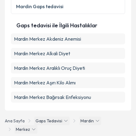
Kişisel verilerimin işlenmesine ilişkin
Aydınlatma
Mardin
Gaps tedavisi
Metni
'ni okudum ve kişisel verilerimin belirtilen
kapsamda işlenmesini kabul ediyorum.
Gaps tedavisi ile İlgili Hastalıklar
Takvim Talebini Gönder
Mardin Merkez Akdeniz Anemisi
Mardin Merkez Alkali Diyet
Mardin Merkez Aralıklı Oruç Diyeti
Mardin Merkez Aşırı Kilo Alımı
Mardin Merkez Bağırsak Enfeksiyonu
Ana Sayfa
Gaps Tedavisi
Mardin
Merkez