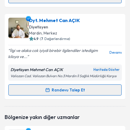
Randevu Takvimi Talebi
Dyt. Servet Tekin
için randevu takvimi talebi
Dyt. Mehmet Can AÇIK
oluşturun. Size bu uzmandan randevu almanız için bir
Diyetisyen
takvim hazırlandığında e-posta ile bilgilendireceğiz.
Mardin
, Merkez
4.9
(
7
Değerlendirme)
E-posta Adresiniz
İlgi ve alaka cok iyiydi birebir ilgilendiler istedigim
Devamı
kiloya ve...
Diyetisyen Mehmet Can AÇIK
Haritada Göster
Kişisel verilerimin işlenmesine ilişkin
Aydınlatma
Valiozan Cad. Valiozan Bulvarı No:3 Mardin İl Sağlık Müdürlüğü Karşısı
Metni
'ni okudum ve kişisel verilerimin belirtilen
kapsamda işlenmesini kabul ediyorum.
Randevu Talep Et
Randevu Takvimi Talebi
Takvim Talebini Gönder
Dyt. Mehmet Can AÇIK
için randevu takvimi talebi
Bölgenize yakın diğer uzmanlar
oluşturun. Size bu uzmandan randevu almanız için bir
takvim hazırlandığında e-posta ile bilgilendireceğiz.