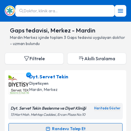
Doktor, klinik ara...
Gaps tedavisi, Merkez - Mardin
Mardin
Merkez
içinde toplam
3
Gaps tedavisi
uygulayan doktor
- uzman bulundu
Filtrele
Akıllı Sıralama
Dyt. Servet Tekin
Diyetisyen
Mardin
, Merkez
Dyt. Servet Tekin Beslenme ve Diyet Kliniği
Haritada Göster
13 Mart Mah. Mehtap Caddesi, Ercan Plaza No:10
Randevu Talep Et