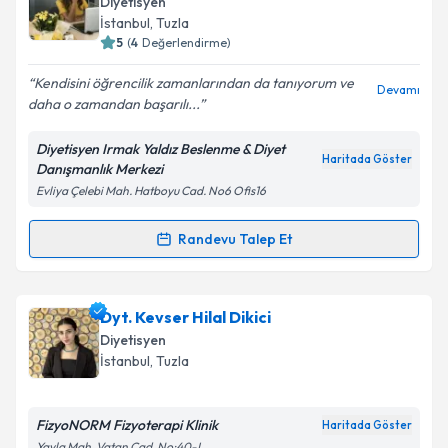
Diyetisyen
takvim hazırlandığında e-posta ile bilgilendireceğiz.
İstanbul
, Tuzla
5
(
4
Değerlendirme)
E-posta Adresiniz
Kendisini öğrencilik zamanlarından da tanıyorum ve
Devamı
daha o zamandan başarılı...
Diyetisyen Irmak Yaldız Beslenme & Diyet
Kişisel verilerimin işlenmesine ilişkin
Aydınlatma
Haritada Göster
Danışmanlık Merkezi
Metni
'ni okudum ve kişisel verilerimin belirtilen
Evliya Çelebi Mah. Hatboyu Cad. No6 Ofis16
kapsamda işlenmesini kabul ediyorum.
Randevu Talep Et
Randevu Takvimi Talebi
Takvim Talebini Gönder
Dyt. Irmak Yaldız
için randevu takvimi talebi
Dyt. Kevser Hilal Dikici
oluşturun. Size bu uzmandan randevu almanız için bir
Diyetisyen
takvim hazırlandığında e-posta ile bilgilendireceğiz.
İstanbul
, Tuzla
E-posta Adresiniz
FizyoNORM Fizyoterapi Klinik
Haritada Göster
Yayla Mah. Vatan Cad. No:40-L