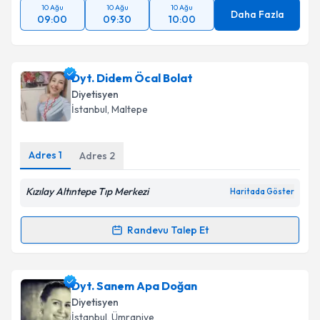
10 Ağu
10 Ağu
10 Ağu
Daha Fazla
09:00
09:30
10:00
Dyt. Didem Öcal Bolat
Diyetisyen
İstanbul
, Maltepe
Adres
1
Adres
2
Kızılay Altıntepe Tıp Merkezi
Haritada Göster
Randevu Talep Et
Randevu Takvimi Talebi
Dyt. Didem Öcal Bolat
için randevu takvimi talebi
Dyt. Sanem Apa Doğan
oluşturun. Size bu uzmandan randevu almanız için bir
Diyetisyen
takvim hazırlandığında e-posta ile bilgilendireceğiz.
İstanbul
, Ümraniye