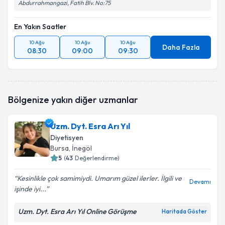
Abdurrahmangazi, Fatih Blv. No:75
En Yakın Saatler
10 Ağu
10 Ağu
10 Ağu
Daha Fazla
08:30
09:00
09:30
Bölgenize yakın diğer uzmanlar
Uzm. Dyt. Esra Arı Yıl
Diyetisyen
Bursa
, İnegöl
5
(
43
Değerlendirme)
Kesinlikle çok samimiydi. Umarım güzel ilerler. İlgili ve
Devamı
işinde iyi...
Uzm. Dyt. Esra Arı Yıl Online Görüşme
Haritada Göster