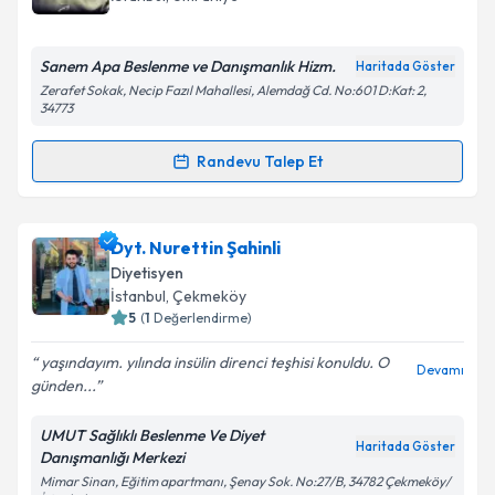
E-posta Adresiniz
Sanem Apa Beslenme ve Danışmanlık Hizm.
Haritada Göster
Zerafet Sokak, Necip Fazıl Mahallesi, Alemdağ Cd. No:601 D:Kat: 2,
34773
Kişisel verilerimin işlenmesine ilişkin
Aydınlatma
Randevu Talep Et
Metni
'ni okudum ve kişisel verilerimin belirtilen
Randevu Takvimi Talebi
kapsamda işlenmesini kabul ediyorum.
Dyt. Sanem Apa Doğan
için randevu takvimi talebi
Dyt. Nurettin Şahinli
Takvim Talebini Gönder
oluşturun. Size bu uzmandan randevu almanız için bir
Diyetisyen
takvim hazırlandığında e-posta ile bilgilendireceğiz.
İstanbul
, Çekmeköy
5
(
1
Değerlendirme)
E-posta Adresiniz
yaşındayım. yılında insülin direnci teşhisi konuldu. O
Devamı
günden...
UMUT Sağlıklı Beslenme Ve Diyet
Kişisel verilerimin işlenmesine ilişkin
Aydınlatma
Haritada Göster
Danışmanlığı Merkezi
Metni
'ni okudum ve kişisel verilerimin belirtilen
Mimar Sinan, Eğitim apartmanı, Şenay Sok. No:27/B, 34782 Çekmeköy/
kapsamda işlenmesini kabul ediyorum.