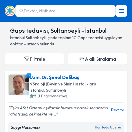
Doktor, klinik ara...
Gaps tedavisi, Sultanbeyli - İstanbul
İstanbul
Sultanbeyli
içinde toplam
10
Gaps tedavisi
uygulayan
doktor - uzman bulundu
Filtrele
Akıllı Sıralama
Uzm. Dr. Şenol Delibaş
Nöroloji (Beyin ve Sinir Hastalıkları)
İstanbul
, Sultanbeyli
5
(
1
Değerlendirme)
Eşim Afet Öztemur yıllardır huzursuz bacak sendromu
Devamı
rahatsızlığı çekmekte ve...
Saygı Hastanesi
Haritada Göster