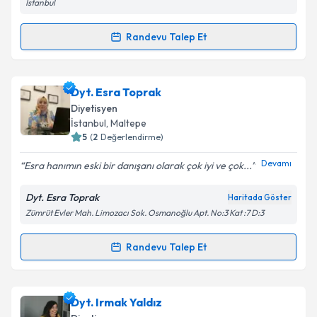
İstanbul
Randevu Talep Et
Takvim Talebini Gönder
Randevu Takvimi Talebi
Dyt. Nurettin Şahinli
için randevu takvimi talebi
Dyt. Esra Toprak
oluşturun. Size bu uzmandan randevu almanız için bir
Diyetisyen
takvim hazırlandığında e-posta ile bilgilendireceğiz.
İstanbul
, Maltepe
5
(
2
Değerlendirme)
E-posta Adresiniz
Devamı
Esra hanımın eski bir danışanı olarak çok iyi ve çok...
Dyt. Esra Toprak
Haritada Göster
Zümrüt Evler Mah. Limozacı Sok. Osmanoğlu Apt. No:3 Kat :7 D:3
Kişisel verilerimin işlenmesine ilişkin
Aydınlatma
Metni
'ni okudum ve kişisel verilerimin belirtilen
kapsamda işlenmesini kabul ediyorum.
Randevu Talep Et
Randevu Takvimi Talebi
Takvim Talebini Gönder
Dyt. Esra Toprak
için randevu takvimi talebi
Dyt. Irmak Yaldız
oluşturun. Size bu uzmandan randevu almanız için bir