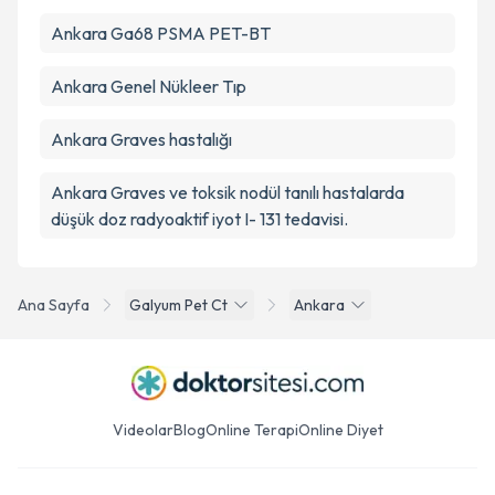
Ankara Ga68 PSMA PET-BT
Ankara Genel Nükleer Tıp
Ankara Graves hastalığı
Ankara Graves ve toksik nodül tanılı hastalarda
düşük doz radyoaktif iyot I- 131 tedavisi.
Ana Sayfa
Galyum Pet Ct
Ankara
Videolar
Blog
Online Terapi
Online Diyet