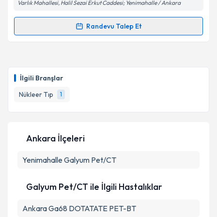
Varlık Mahallesi, Halil Sezai Erkut Caddesi; Yenimahalle / Ankara
Randevu Talep Et
Randevu Takvimi Talebi
Dr. Cumali Aktolun
için randevu takvimi talebi
oluşturun. Size bu uzmandan randevu almanız için bir
İlgili Branşlar
takvim hazırlandığında e-posta ile bilgilendireceğiz.
Nükleer Tıp
1
E-posta Adresiniz
Ankara İlçeleri
Kişisel verilerimin işlenmesine ilişkin
Aydınlatma
Yenimahalle
Metni
'ni okudum ve kişisel verilerimin belirtilen
Galyum Pet/CT
kapsamda işlenmesini kabul ediyorum.
Galyum Pet/CT ile İlgili Hastalıklar
Takvim Talebini Gönder
Ankara Ga68 DOTATATE PET-BT