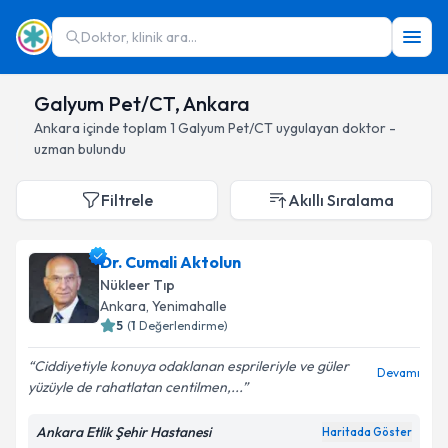
Doktor, klinik ara...
Galyum Pet/CT, Ankara
Ankara
içinde toplam
1
Galyum Pet/CT
uygulayan doktor -
uzman bulundu
Filtrele
Akıllı Sıralama
Dr. Cumali Aktolun
Nükleer Tıp
Ankara
, Yenimahalle
5
(
1
Değerlendirme)
Ciddiyetiyle konuya odaklanan esprileriyle ve güler
Devamı
yüzüyle de rahatlatan centilmen,...
Ankara Etlik Şehir Hastanesi
Haritada Göster