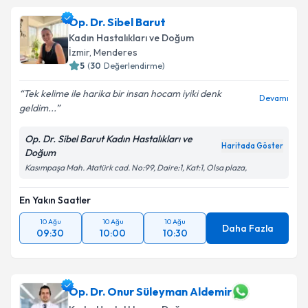
Op. Dr. Sibel Barut
Kadın Hastalıkları ve Doğum
İzmir
, Menderes
5
(
30
Değerlendirme)
Tek kelime ile harika bir insan hocam iyiki denk
Devamı
geldim...
Op. Dr. Sibel Barut Kadın Hastalıkları ve
Haritada Göster
Doğum
Kasımpaşa Mah. Atatürk cad. No:99, Daire:1, Kat:1, Olsa plaza,
En Yakın Saatler
10 Ağu
10 Ağu
10 Ağu
Daha Fazla
09:30
10:00
10:30
Op. Dr. Onur Süleyman Aldemir