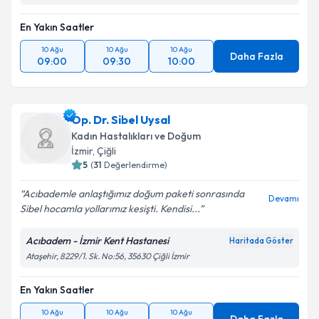
En Yakın Saatler
10 Ağu
10 Ağu
10 Ağu
Daha Fazla
09:00
09:30
10:00
Op. Dr. Sibel Uysal
Kadın Hastalıkları ve Doğum
İzmir
, Çiğli
5
(
31
Değerlendirme)
Acıbademle anlaştığımız doğum paketi sonrasında
Devamı
Sibel hocamla yollarımız kesişti. Kendisi...
Acıbadem - İzmir Kent Hastanesi
Haritada Göster
Ataşehir, 8229/1. Sk. No:56, 35630 Çiğli İzmir
En Yakın Saatler
10 Ağu
10 Ağu
10 Ağu