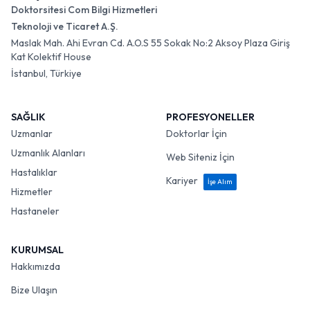
Doktorsitesi Com Bilgi Hizmetleri
Teknoloji ve Ticaret A.Ş.
Maslak Mah. Ahi Evran Cd. A.O.S 55 Sokak No:2 Aksoy Plaza Giriş
Kat Kolektif House
İstanbul, Türkiye
SAĞLIK
PROFESYONELLER
Uzmanlar
Doktorlar İçin
Uzmanlık Alanları
Web Siteniz İçin
Hastalıklar
Kariyer
İşe Alım
Hizmetler
Hastaneler
KURUMSAL
Hakkımızda
Bize Ulaşın