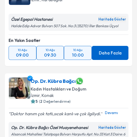
Özel Egepol Hastanesi
Kişisel verilerimin işlenmesine ilişkin
Aydınlatma
Haritada Göster
Metni
'ni okudum ve kişisel verilerimin belirtilen
Halide Edip Adıvar Bulvarı 507 Sok. No:3 (35270) İller Bankası Üçyol
kapsamda işlenmesini kabul ediyorum.
En Yakın Saatler
Takvim Talebini Gönder
10 Ağu
10 Ağu
10 Ağu
Daha Fazla
09:00
09:30
10:00
Op. Dr. Kübra Bağcı
Kadın Hastalıkları ve Doğum
İzmir
, Konak
5
(
2
Değerlendirme)
Devamı
Doktor hanım çok tatlı,sıcak kanlı ve çok ilgiliydi.️
Op. Dr. Kübra Bağcı Özel Muayenehanesi
Haritada Göster
Alsancak Mahallesi Talatpaşa Bulvarı Harputlu Apt. No:33 Kat:3 Daire: 6