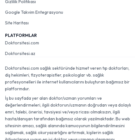
Gizlilik Politikası
Google Takvim Entegrasyonu
Site Haritası
PLATFORMLAR
Doktorsitesi.com
Doktorsitesi.az
Doktorsitesi.com sağlık sektöründe hizmet veren tıp doktorları,
diş hekimleri, fizyoterapistler, psikologlar vb. sağlık
profesyonelleri ile internet kullanıcılarını buluşturan bağımsız bir
platformdur.
İş bu sayfada yer alan doktor/uzman yorumları ve
değerlendirmeleri, ilgili doktorun/uzmanın doğrudan veya dolaylı
emri, talebi, önerisi, tavsiyesi ve/veya ricası olmaksızın, ilgili
hasta/danışan tarafından bağımsız olarak yazılmaktadır. Bu web
sitesinin amacı, sağlık alanında kamuoyunun bilgilendirilmesini
sağlamak, sağlık okuryazarlığını artırmak, kişilerin sağlık
ihtiyaçlarına uygun en iyi doktor veya uzmana ulaşmasını