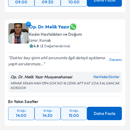
Daha Fazla
09:00
09:30
10:00
Op. Dr. Melik Yazır
Kadın Hastalıkları ve Doğum
İzmir
, Konak
4.8
(
2
Değerlendirme)
Doktor bey işinin ehli sorunumla ilgili detaylı açıklama
Devamı
yaptı sorularımıza...
Op. Dr. Melik Yazır Muayenehanesi
Haritada Göster
MİMAR SİNAN MAH 1394 SOK NO 16 CENK APT KAT 2 DA 3 ALSANCAK
KORDON
En Yakın Saatler
10 Ağu
10 Ağu
10 Ağu
Daha Fazla
14:00
14:30
15:00