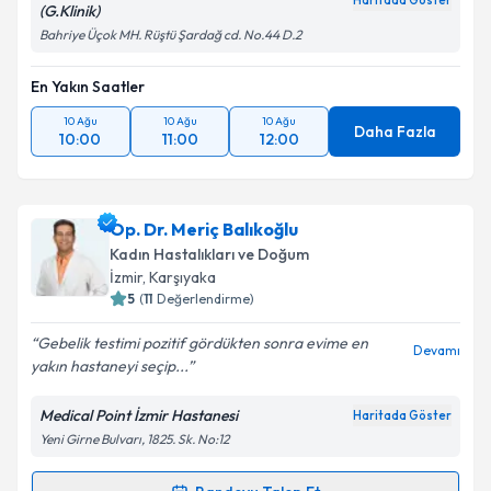
Haritada Göster
(G.Klinik)
Bahriye Üçok MH. Rüştü Şardağ cd. No.44 D.2
En Yakın Saatler
10 Ağu
10 Ağu
10 Ağu
Daha Fazla
10:00
11:00
12:00
Op. Dr. Meriç Balıkoğlu
Kadın Hastalıkları ve Doğum
İzmir
, Karşıyaka
5
(
11
Değerlendirme)
Gebelik testimi pozitif gördükten sonra evime en
Devamı
yakın hastaneyi seçip...
Medical Point İzmir Hastanesi
Haritada Göster
Yeni Girne Bulvarı, 1825. Sk. No:12