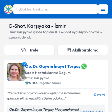
Doktor, klinik ara...
G-Shot, Karşıyaka - İzmir
İzmir
Karşıyaka
içinde toplam
10
G-Shot
uygulayan doktor -
uzman bulundu
Filtrele
Akıllı Sıralama
Op. Dr. Gayem İnayet Turgay
Kadın Hastalıkları ve Doğum
İzmir
, Karşıyaka
5
(
165
Değerlendirme)
Kenedisine hayran kaldım ilgilenmesi dinlemesi
Devamı
işlemde elinin nazikliği cözüm odaklı...
Op.Dr. Gayem İnayet Turgay Muayenehanesi