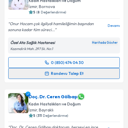
Kadın Hastalıkları ve Doğum
İzmir
, Bornova
5
(
8
Değerlendirme)
Onur Hocam çok ilgiliydi hamileliğimin başından
Devamı
sonuna kadar tüm süreci...
Özel Ata Sağlık Hastanesi
Haritada Göster
Kazımdirik Mah. 297 Sk. No:1
0 (850) 474 04 30
Randevu Takvimi Talebi
Randevu Talep Et
Op. Dr. Onur Süleyman Aldemir
için randevu
takvimi talebi oluşturun. Size bu uzmandan randevu
almanız için bir takvim hazırlandığında e-posta ile
Doç. Dr. Ceren Gölbaşı
bilgilendireceğiz.
Kadın Hastalıkları ve Doğum
İzmir
, Bayraklı
E-posta Adresiniz
5
(
311
Değerlendirme)
Doç. Dr. Ceren Gölbaşı doktorum, herseyi en ince