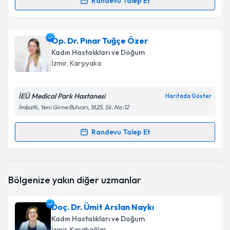
Randevu Talep Et
Randevu Takvimi Talebi
Op. Dr. Meriç Balıkoğlu
için randevu takvimi talebi
Op. Dr. Pınar Tuğçe Özer
oluşturun. Size bu uzmandan randevu almanız için bir
Kadın Hastalıkları ve Doğum
takvim hazırlandığında e-posta ile bilgilendireceğiz.
İzmir
, Karşıyaka
E-posta Adresiniz
İEÜ Medical Park Hastanesi
Haritada Göster
İmbatlı, Yeni Girne Bulvarı, 1825. Sk. No:12
Kişisel verilerimin işlenmesine ilişkin
Aydınlatma
Randevu Talep Et
Randevu Takvimi Talebi
Metni
'ni okudum ve kişisel verilerimin belirtilen
kapsamda işlenmesini kabul ediyorum.
Op. Dr. Pınar Tuğçe Özer
için randevu takvimi talebi
Bölgenize yakın diğer uzmanlar
oluşturun. Size bu uzmandan randevu almanız için bir
Takvim Talebini Gönder
takvim hazırlandığında e-posta ile bilgilendireceğiz.
Doç. Dr. Ümit Arslan Naykı
E-posta Adresiniz
Kadın Hastalıkları ve Doğum
İzmir
, Karabağlar