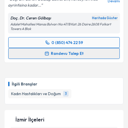
Devamı
ayrintisina kadar...
Kişisel verilerimin işlenmesine ilişkin
Aydınlatma
Doç. Dr. Ceren Gölbaşı
Haritada Göster
Metni
'ni okudum ve kişisel verilerimin belirtilen
Adalet Mahallesi Manas Bulvarı No:47/B Kat: 26 Daire:2608 Folkart
kapsamda işlenmesini kabul ediyorum.
Towers A Blok
Takvim Talebini Gönder
0 (850) 474 22 59
Randevu Takvimi Talebi
Randevu Talep Et
Doç. Dr. Ceren Gölbaşı
için randevu takvimi talebi
oluşturun. Size bu uzmandan randevu almanız için bir
takvim hazırlandığında e-posta ile bilgilendireceğiz.
İlgili Branşlar
E-posta Adresiniz
Kadın Hastalıkları ve Doğum
3
Kişisel verilerimin işlenmesine ilişkin
Aydınlatma
İzmir İlçeleri
Metni
'ni okudum ve kişisel verilerimin belirtilen
kapsamda işlenmesini kabul ediyorum.