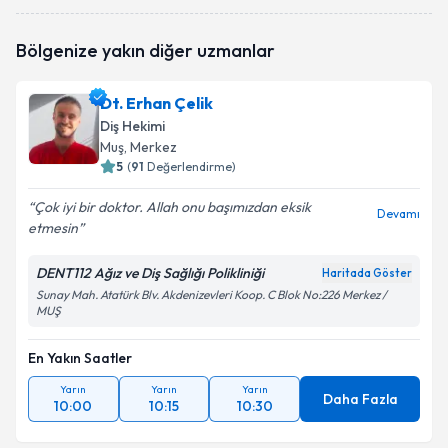
oluşturun. Size bu uzmandan randevu almanız için bir
takvim hazırlandığında e-posta ile bilgilendireceğiz.
Bölgenize yakın diğer uzmanlar
E-posta Adresiniz
Dt. Erhan Çelik
Diş Hekimi
Muş
, Merkez
5
(
91
Değerlendirme)
Kişisel verilerimin işlenmesine ilişkin
Aydınlatma
Metni
'ni okudum ve kişisel verilerimin belirtilen
Çok iyi bir doktor. Allah onu başımızdan eksik
kapsamda işlenmesini kabul ediyorum.
Devamı
etmesin
DENT112 Ağız ve Diş Sağlığı Polikliniği
Takvim Talebini Gönder
Haritada Göster
Sunay Mah. Atatürk Blv. Akdenizevleri Koop. C Blok No:226 Merkez /
MUŞ
En Yakın Saatler
Yarın
Yarın
Yarın
Daha Fazla
10:00
10:15
10:30