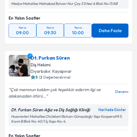
Medya Mahallesi Mahabad Bulvarı Nur Çay 3 Sitesi A Blok No:11/AB
En Yakın Saatler
Yarın
Yarın
Yarın
Daha Fazla
09:00
09:30
10:00
Dt. Furkan Süren
Diş Hekimi
Diyarbakır
, Kayapınar
5
(
2
Değerlendirme)
Çok memnun kaldım çok teşekkür ederim ilgi ve
Devamı
alakanızdan ötürü...
Dt. Furkan Süren Ağız ve Diş Sağlığı Kliniği
Haritada Göster
Huzurevleri Mahallesi Diclekent Bulvarı Güneydoğu Yapı Kooperatifi 5.
Kısım B Blok No: 40/1 İç Kapı No: 4.
En Yakın Saatler