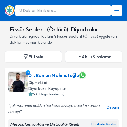
Doktor, klinik ara...
Fissür Sealent (Örtücü), Diyarbakır
Diyarbakır
içinde toplam
4
Fissür Sealent (Örtücü)
uygulayan
doktor - uzman bulundu
Filtrele
Akıllı Sıralama
Dt. Raman Mahmutoğlu
Diş Hekimi
Diyarbakır
, Kayapınar
5
(
1
Değerlendirme)
çok memnun kaldım herkese tavsiye ederim raman
Devamı
hocayı
Mezopotamya Ağız ve Diş Sağlığı Kliniği
Haritada Göster