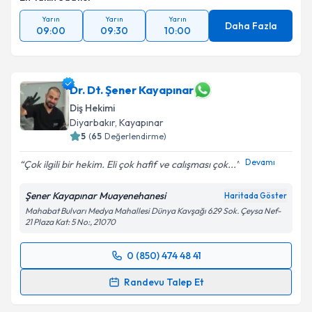
Yarın
Yarın
Yarın
Daha Fazla
09:00
09:30
10:00
Dr. Dt. Şener Kayapınar
Diş Hekimi
Diyarbakır
, Kayapınar
5
(
65
Değerlendirme)
Devamı
Çok ilgili bir hekim. Eli çok hafif ve calışması çok...
Şener Kayapınar Muayenehanesi
Haritada Göster
Mahabat Bulvarı Medya Mahallesi Dünya Kavşağı 629 Sok. Çeysa Nef-
21 Plaza Kat: 5 No:, 21070
0 (850) 474 48 41
Randevu Takvimi Talebi
Randevu Talep Et
Dr. Dt. Şener Kayapınar
için randevu takvimi talebi