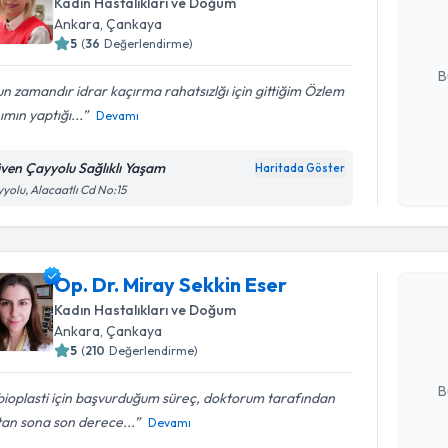
Kadın Hastalıkları ve Doğum
hazırlandığ
Ankara
, Çankaya
5
(
36
Değerlendirme)
E-posta Ad
B
n zamandır idrar kaçırma rahatsızlğı için gittiğim Özlem
mın yaptığı...
Devamı
Kişisel
okudum
ven Çayyolu Sağlıklı Yaşam
Haritada Göster
işlenm
yolu, Alacaatlı Cd No:15
Randevu T
Op. Dr. Miray Sekkin Eser
Op. Dr. Mi
oluşturun. 
Kadın Hastalıkları ve Doğum
hazırlandığ
Ankara
, Çankaya
5
(
210
Değerlendirme)
E-posta Ad
B
ioplasti için başvurduğum süreç, doktorum tarafından
tan sona son derece...
Devamı