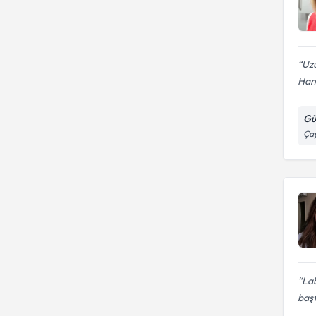
Uzu
Hanı
Gü
Çay
Lab
baş