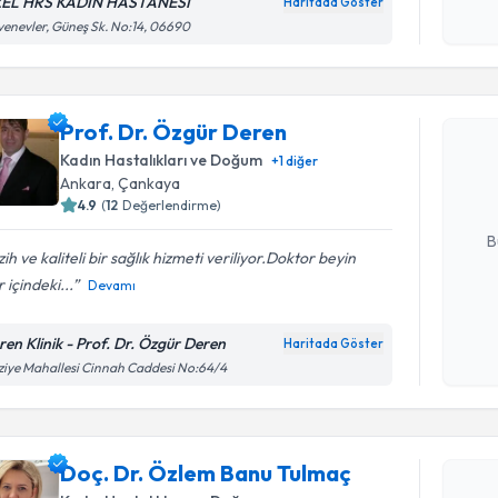
okudum
EL HRS KADIN HASTANESİ
Haritada Göster
işlenm
enevler, Güneş Sk. No:14, 06690
Randevu T
Prof. Dr.
Prof. Dr. Özgür Deren
Size bu uzm
Kadın Hastalıkları ve Doğum
+
1
diğer
hazırlandığ
Ankara
, Çankaya
4.9
(
12
Değerlendirme)
E-posta Ad
B
ih ve kaliteli bir sağlık hizmeti veriliyor.Doktor beyin
r içindeki...
Devamı
Kişisel
okudum
ren Klinik - Prof. Dr. Özgür Deren
Haritada Göster
işlenm
ziye Mahallesi Cinnah Caddesi No:64/4
Randevu T
Doç. Dr. 
Doç. Dr. Özlem Banu Tulmaç
oluşturun. 