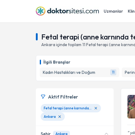
Uzmanlar
Klin
Fetal terapi (anne karnında t
Ankara
içinde toplam
11
Fetal terapi (anne karnın
İlgili Branşlar
Kadın Hastalıkları ve Doğum
Perin
11
Aktif Filtreler
Fetal terapi (anne karnında tedavi)
Ankara
yıl
Şehir
Ankara