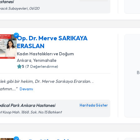
stanesi
işlenm
acık Subayevleri, 06120
Randevu T
Op. Dr. Merve SARIKAYA
Op. Dr. M
ERASLAN
oluşturun. 
hazırlandığ
Kadın Hastalıkları ve Doğum
Ankara
, Yenimahalle
E-posta Ad
5
(
7
Değerlendirme)
B
ek gibi bir hekim, Dr. Merve Sarıkaya Erarslan. .
tımın...
Devamı
Kişisel
okudum
dical Park Ankara Hastanesi
Haritada Göster
işlenm
Randevu T
t Koop Mah. 1868. Sok. No:15 Batıkent
Op. Dr. Gü
bu uzmandan