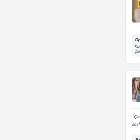
Op
Kız
Çu
Çok
söyl