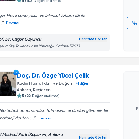
5
(
182
Değerlendirme)
E-posta Ad
ur Hoca cana yakin ve bilimsel iletisim dili ile
..
Devamı
Kişisel
okudum
of. Dr. Özgür Özyüncü
Haritada Göster
işlenm
num Sky Tower Muhsin Yazıcıoğlu Caddesi 57/133
Randevu T
Doç. Dr. Özge Yücel Çelik
Doç. Dr. Ö
oluşturun. 
Kadın Hastalıkları ve Doğum
+
1
diğer
hazırlandığ
Ankara
, Keçiören
5
(
22
Değerlendirme)
E-posta Ad
B
 tüp bebek denememizin tutmasının ardından güvenilir bir
natoloji doktoru...
Devamı
Kişisel
 Medical Park (Keçiören) Ankara
okudum
Haritada Göster