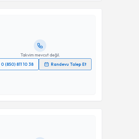
Takvim Talebini Gönder
atice KÖŞGER
için randevu takvimi talebi oluşturun.
andan randevu almanız için bir takvim
ında e-posta ile bilgilendireceğiz.
resiniz
Takvim mevcut değil.
0 (850) 811 10 38
Randevu Talep Et
 verilerimin işlenmesine ilişkin
Aydınlatma Metni
'ni
 ve kişisel verilerimin belirtilen kapsamda
esini kabul ediyorum.
akvimi Talebi
Takvim Talebini Gönder
 Özgür Özyüncü
için randevu takvimi talebi oluşturun.
andan randevu almanız için bir takvim
ında e-posta ile bilgilendireceğiz.