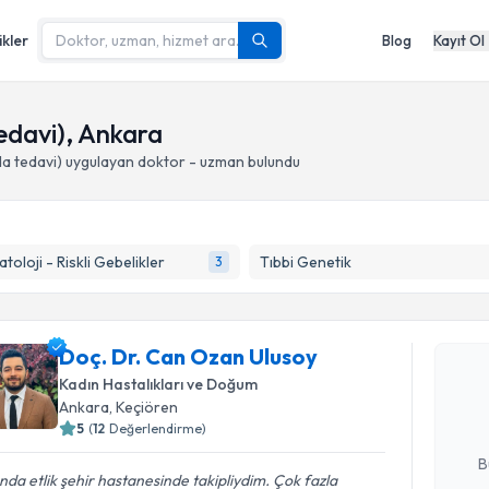
ikler
Blog
Kayıt Ol
edavi), Ankara
da tedavi)
uygulayan doktor - uzman bulundu
atoloji - Riskli Gebelikler
Tıbbi Genetik
3
Randevu T
Doç. Dr. 
Doç. Dr. Can Ozan Ulusoy
oluşturun. 
Kadın Hastalıkları ve Doğum
hazırlandığ
Ankara
, Keçiören
5
(
12
Değerlendirme)
E-posta Ad
B
ında etlik şehir hastanesinde takipliydim. Çok fazla