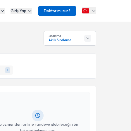
Giriş Yap
Doktor musun?
Sıralama
Akıllı Sıralama
1
akvimi Talebi
Can Ozan Ulusoy
için randevu takvimi talebi
Size bu uzmandan randevu almanız için bir takvim
ında e-posta ile bilgilendireceğiz.
resiniz
u uzmandan online randevu alabileceğin bir
takvimi bulunmuyor.