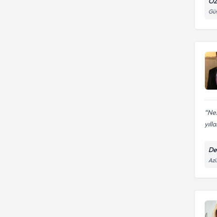
ÖZ
Güv
Nez
yılla
De
Azi