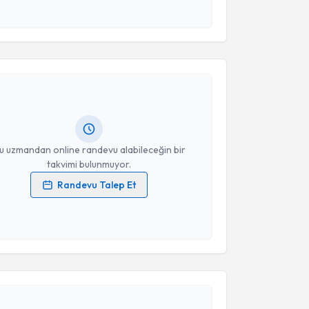
 ve kişisel verilerimin belirtilen kapsamda
esini kabul ediyorum.
akvimi Talebi
Takvim Talebini Gönder
 Özgür Deren
için randevu takvimi talebi oluşturun.
andan randevu almanız için bir takvim
ında e-posta ile bilgilendireceğiz.
resiniz
u uzmandan online randevu alabileceğin bir
takvimi bulunmuyor.
Randevu Talep Et
 verilerimin işlenmesine ilişkin
Aydınlatma Metni
'ni
 ve kişisel verilerimin belirtilen kapsamda
esini kabul ediyorum.
akvimi Talebi
Takvim Talebini Gönder
Özlem Banu Tulmaç
için randevu takvimi talebi
Size bu uzmandan randevu almanız için bir takvim