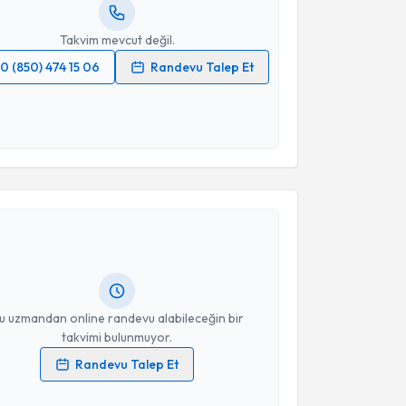
resiniz
Takvim mevcut değil.
0 (850) 474 15 06
Randevu Talep Et
 verilerimin işlenmesine ilişkin
Aydınlatma Metni
'ni
 ve kişisel verilerimin belirtilen kapsamda
esini kabul ediyorum.
akvimi Talebi
Takvim Talebini Gönder
zge Yücel Çelik
için randevu takvimi talebi
Size bu uzmandan randevu almanız için bir takvim
ında e-posta ile bilgilendireceğiz.
resiniz
u uzmandan online randevu alabileceğin bir
takvimi bulunmuyor.
Randevu Talep Et
 verilerimin işlenmesine ilişkin
Aydınlatma Metni
'ni
 ve kişisel verilerimin belirtilen kapsamda