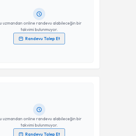
ında e-posta ile bilgilendireceğiz.
resiniz
u uzmandan online randevu alabileceğin bir
takvimi bulunmuyor.
Randevu Talep Et
 verilerimin işlenmesine ilişkin
Aydınlatma Metni
'ni
 ve kişisel verilerimin belirtilen kapsamda
esini kabul ediyorum.
akvimi Talebi
Takvim Talebini Gönder
ray Sekkin Eser
için randevu takvimi talebi
Size bu uzmandan randevu almanız için bir takvim
ında e-posta ile bilgilendireceğiz.
resiniz
u uzmandan online randevu alabileceğin bir
takvimi bulunmuyor.
Randevu Talep Et