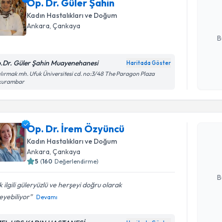
Op. Dr. Güler Şahin
posta ile bi
Kadın Hastalıkları ve Doğum
E-posta Ad
Ankara
, Çankaya
B
.Dr. Güler Şahin Muayenehanesi
Haritada Göster
Kişisel
ılırmak mh. Ufuk Üniversitesi cd. no:3/48 The Paragon Plaza
kurambar
okudum
Randevu T
işlenm
Op. Dr. İ
Op. Dr. İrem Özyüncü
Size bu uzm
Kadın Hastalıkları ve Doğum
hazırlandığ
Ankara
, Çankaya
5
(
160
Değerlendirme)
E-posta Ad
B
 ilgili güleryüzlü ve herşeyi doğru olarak
eyebiliyor
Devamı
Kişisel