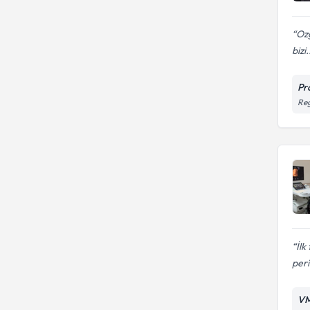
Ozg
bizi.
Pr
Reg
İlk
peri
VM