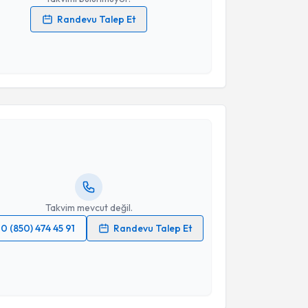
Randevu Talep Et
 verilerimin işlenmesine ilişkin
Aydınlatma Metni
'ni
 ve kişisel verilerimin belirtilen kapsamda
esini kabul ediyorum.
akvimi Talebi
Takvim Talebini Gönder
ihal Şahin Uysal, PhD
için randevu takvimi talebi
Size bu uzmandan randevu almanız için bir takvim
ında e-posta ile bilgilendireceğiz.
resiniz
Takvim mevcut değil.
0 (850) 474 45 91
Randevu Talep Et
 verilerimin işlenmesine ilişkin
Aydınlatma Metni
'ni
 ve kişisel verilerimin belirtilen kapsamda
esini kabul ediyorum.
akvimi Talebi