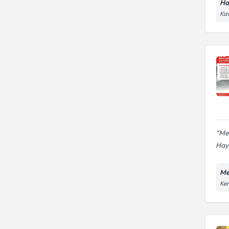
Ha
Kav
Mel
Haya
Me
Ken