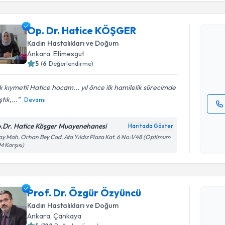
Op. Dr. Hatice KÖŞGER
Op. Dr. H
Size bu uzm
Kadın Hastalıkları ve Doğum
hazırlandığ
Ankara
, Etimesgut
5
(
6
Değerlendirme)
E-posta Ad
 kıymetli Hatice hocam... yıl önce ilk hamilelik sürecimde
tık,...
Devamı
Kişisel
.Dr. Hatice Köşger Muayenehanesi
Haritada Göster
okudum
ay Mah. Orhan Bey Cad. Ata Yıldız Plaza Kat. 6 No:1/48 (Optimum
işlenm
 Karşısı)
Randevu T
Prof. Dr.
Prof. Dr. Özgür Özyüncü
Size bu uzm
Kadın Hastalıkları ve Doğum
hazırlandığ
Ankara
, Çankaya