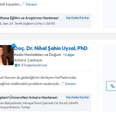
lik kayıpları...
Devamı
Kişisel
okudum
lhane Eğitim ve Araştırma Hastanesi
Haritada Göster
işlenm
ik, Gen. Dr. Tevfik Sağlam Cd No:1, 06010
Randevu T
Doç. Dr. Nihal Şahin Uysal, PhD
Doç. Dr. N
oluşturun. 
Kadın Hastalıkları ve Doğum
+
2
diğer
hazırlandığ
Ankara
, Çankaya
5
(
1
Değerlendirme)
E-posta Ad
al Hocam ile gebeliğimin ilerleyen haftalarında,
eğimin kalbindeki problem nedeniyle...
Devamı
Kişisel
şkent Üniversitesi Ankara Hastanesi
Haritada Göster
okudum
arı Bahçelievler, Mareşal Fevzi Çakmak Cd. No:45, 06490
işlenm
nkaya/Ankara, Turkey
Randevu T