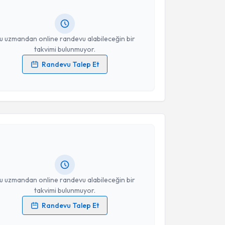
lgilendireceğiz.
resiniz
u uzmandan online randevu alabileceğin bir
takvimi bulunmuyor.
Randevu Talep Et
 verilerimin işlenmesine ilişkin
Aydınlatma Metni
'ni
 ve kişisel verilerimin belirtilen kapsamda
akvimi Talebi
esini kabul ediyorum.
Takvim Talebini Gönder
rem Özyüncü
için randevu takvimi talebi oluşturun.
andan randevu almanız için bir takvim
ında e-posta ile bilgilendireceğiz.
resiniz
u uzmandan online randevu alabileceğin bir
takvimi bulunmuyor.
Randevu Talep Et
 verilerimin işlenmesine ilişkin
Aydınlatma Metni
'ni