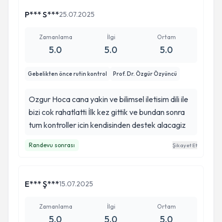
P*** S***
25.07.2025
Zamanlama
İlgi
Ortam
5.0
5.0
5.0
Gebelikten önce rutin kontrol
Prof. Dr. Özgür Özyüncü
Ozgur Hoca cana yakin ve bilimsel iletisim dili ile
bizi cok rahatlatti İlk kez gittik ve bundan sonra
tum kontroller icin kendisinden destek alacagiz
Randevu sonrası
Şikayet Et
E*** Ş***
15.07.2025
Zamanlama
İlgi
Ortam
5.0
5.0
5.0