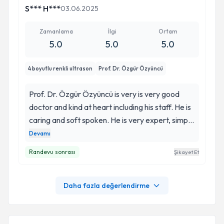
S*** H***
03.06.2025
Zamanlama
İlgi
Ortam
5.0
5.0
5.0
4 boyutlu renkli ultrason
Prof. Dr. Özgür Özyüncü
Prof. Dr. Özgür Özyüncü is very is very good
doctor and kind at heart including his staff. He is
caring and soft spoken. He is very expert, simple
and gentle in his behavior. His detailed and
Devamı
thorough explanation with regard to treatment
Randevu sonrası
Şikayet Et
of patient impress me more resulting in great
relief from stress while talking with him.
Daha fazla değerlendirme