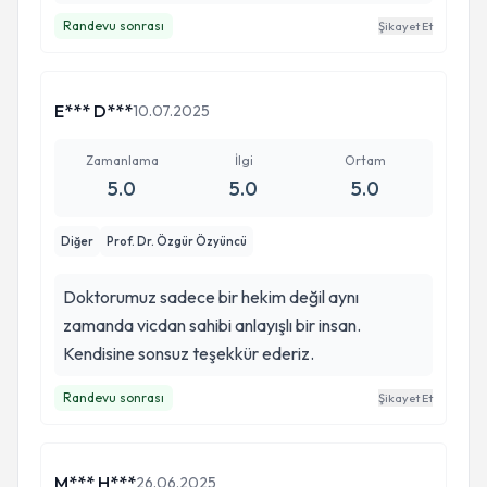
Randevu sonrası
Şikayet Et
E*** D***
10.07.2025
Zamanlama
İlgi
Ortam
5.0
5.0
5.0
Diğer
Prof. Dr. Özgür Özyüncü
Doktorumuz sadece bir hekim değil aynı
zamanda vicdan sahibi anlayışlı bir insan.
Kendisine sonsuz teşekkür ederiz.
Randevu sonrası
Şikayet Et
M*** H***
26.06.2025