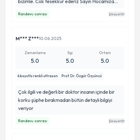
bizimle. Cok tesekkur ederiz Sayın Hocamiza...
Randevu sonrası
Şikayet Et
M*** Z***
10.06.2025
Zamanlama
İlgi
Ortam
5.0
5.0
5.0
4 boyutlu renkli ultrason
Prof. Dr. Özgür Özyüncü
Çok ilgili ve değerli bir doktor insanın içinde bir
korku şüphe bırakmadan bütün detaylı bilgiyi
veriyor
Randevu sonrası
Şikayet Et