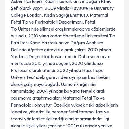
Asker Hastanesi Kadın Hastalıkları ve Doğum Klinik
Şefi olarak yaptı. 2009 yılında 4 ay süre ile University
College London, Kadın Sağlığı Enstitüsü, Maternal
Fetal Tıp ve Perinatoloji Departmanı, Fetal
Tıp Ünitesinde bilimsel araştırmalarda ve gözlemlerde
bulundu. 2010 yılına kadar Hacettepe Üniversitesi Tıp
Fakültesi Kadın Hastalıkları ve Doğum Anabilim
Dalı’nda öğretim görevlisi olarak çalıştı. 2010 yılında
Yardımcı Doçent kadrosun atandı. Daha sonra aynı
merkezde 2012 yılında doçent, 2020 yılında ise
Profesör olarak atandı. 2022 yılında Hacettepe
Üniversitesi’ndeki görevinden ayrılıp serbest hekim
olarak çalışmaya başladı. Uzmanlık eğitimini
tamamladığı 2004 yılından bu yana temel olarak
çalışma ve araştırma alanı Maternal Fetal Tıp ve
Perinatoloji olmuştur. Özellikle yüksek riskli gebeliklerin
izlemi ve yönetimi ile beraber fetal tarama, tanı ve
tedavi yöntemleri ilgilendiği alanlar arasındadır. İlgi
alanı ile ilişkili yıllar içerisinde 100’ün üzerinde yerli ve