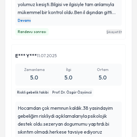
yolumuz kesişti.Bilgisi ve ilgisiyle tam anlamıyla
mükemmel bir kontrol oldu.Ben il dışından gittim
hocama yaklaşık 10 saatlik yolculuk sonrasında
Devamı
iyi ki bu yorgunluğu çekmişim dediğim bir
Randevu sonrası
Şikayet Et
hekimdi.10/10 mükemmeldi
E*** Y***
11.07.2025
Zamanlama
İlgi
Ortam
5.0
5.0
5.0
Riskli gebelik takibi
Prof. Dr. Özgür Özyüncü
Hocamdan çok memnun kaldık.38 yasindayim
gebeliğim riskliydi açıklamalarıyla psikolojik
destek oldu.sezeryan dogumumu yaptırdı.bi
sıkıntım olmadı.herkese tavsiye ediyoruz