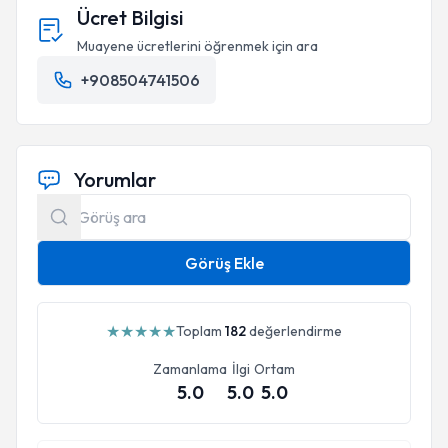
Ücret Bilgisi
Muayene ücretlerini öğrenmek için ara
+908504741506
Yorumlar
Görüş Ekle
★
★
★
★
★
Toplam
182
değerlendirme
Zamanlama
İlgi
Ortam
5.0
5.0
5.0