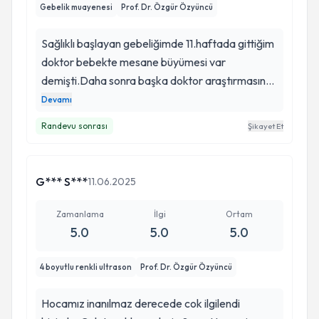
Gebelik muayenesi
Prof. Dr. Özgür Özyüncü
Sağlıklı başlayan gebeliğimde 11.haftada gittiğim
doktor bebekte mesane büyümesi var
demişti.Daha sonra başka doktor araştırmasına
başladığımda tavsiye, yorumlar ve uzmanlık
Devamı
alanlarında oldukça başarılı olan Özgür Hocamla
Randevu sonrası
Şikayet Et
tanıştık.Ultrasonda tek tek bize her şeyi ayrıntılı
şekilde göstererek öyle bir durum olmağını
açıklayarak içimize su serpti.Sürece hocamızla
G*** S***
11.06.2025
devam ediyoruz.Özgür Hocam çok profesyonel
ve psikolojik olarak da insanı inanılmaz
Zamanlama
İlgi
Ortam
rahatlıyor.Daha önce de çok kadın doğumcuya
5.0
5.0
5.0
gitmiş biri olarak en iyisi hocamız diyebilirim.
4 boyutlu renkli ultrason
Prof. Dr. Özgür Özyüncü
Hocamız inanılmaz derecede cok ilgilendi