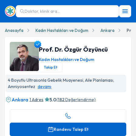
Doktor, klinik ara...
Anasayfa
Kadın Hastalıkları ve Doğum
Ankara
Prof
Prof. Dr. Özgür Özyüncü
Kadın Hastalıkları ve Doğum
Takip Et
Prof. Dr. Özgür Özyüncü Profil Fotoğrafı
4 Boyutlu Ultrasonla Gebelik Muayenesi, Aile Planlaması,
Amniyosentez
devamı
Ankara
5.0
1 Adres
(
182
Değerlendirme)
Randevu Talep Et