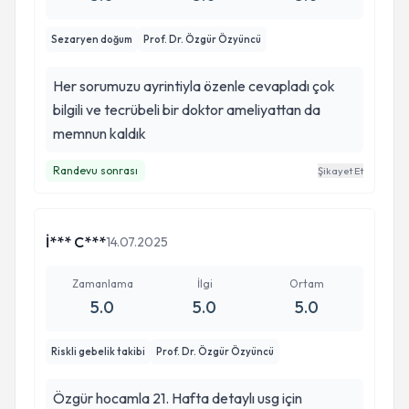
Sezaryen doğum
Prof. Dr. Özgür Özyüncü
Her sorumuzu ayrintiyla özenle cevapladı çok
bilgili ve tecrübeli bir doktor ameliyattan da
memnun kaldık
Randevu sonrası
Şikayet Et
İ*** C***
14.07.2025
Zamanlama
İlgi
Ortam
5.0
5.0
5.0
Riskli gebelik takibi
Prof. Dr. Özgür Özyüncü
Özgür hocamla 21. Hafta detaylı usg için