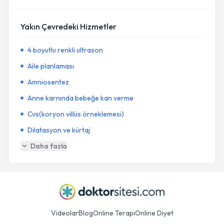
Yakın Çevredeki Hizmetler
4 boyutlu renkli ultrason
Aile planlaması
Amniosentez
Anne karnında bebeğe kan verme
Cvs(koryon villüs örneklemesi)
Dilatasyon ve kürtaj
Daha fazla
Videolar
Blog
Online Terapi
Online Diyet