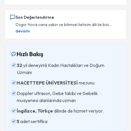
Son Değerlendirme
Ozgur Hoca cana yakin ve bilimsel iletisim dili ile bizi...
devamı
Hızlı Bakış
32
yıl deneyimli Kadın Hastalıkları ve Doğum
Uzmanı
HACETTEPE ÜNİVERSİTESİ
mezunu
Doppler ultrason, Gebe takibi ve Gebelik
muayenesi alanlarında uzman
İngilizce, Türkçe
dilinde de hizmet veriyor.
5
adet sertifika