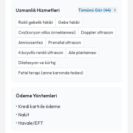
Uzmanlık Hizmetleri
Tümünü Gör (
44
)
Riskli gebelik takibi
Gebe takibi
Cvs(koryon villüs örneklemesi)
Doppler ultrason
Amniosentez
Prenatal ultrason
4 boyutlu renkli ultrason
Aile planlaması
Dilatasyon ve kürtaj
Fetal terapi (anne karnında tedavi)
Ödeme Yöntemleri
•
Kredi kartı ile ödeme
•
Nakit
•
Havale/EFT