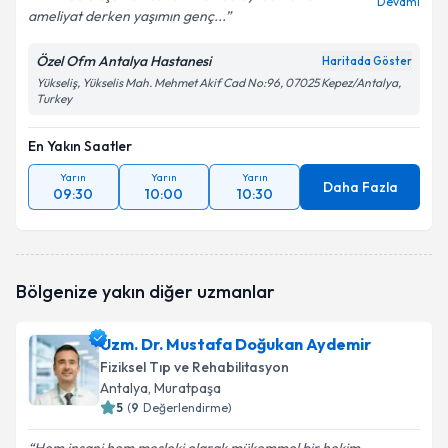
Devamı
ameliyat derken yaşımın genç...
Özel Ofm Antalya Hastanesi
Haritada Göster
Yükseliş, Yükselis Mah. Mehmet Akif Cad No:96, 07025 Kepez/Antalya,
Turkey
En Yakın Saatler
Yarın
Yarın
Yarın
Daha Fazla
09:30
10:00
10:30
Bölgenize yakın diğer uzmanlar
Uzm. Dr. Mustafa Doğukan Aydemir
Fiziksel Tıp ve Rehabilitasyon
Antalya
, Muratpaşa
5
(
9
Değerlendirme)