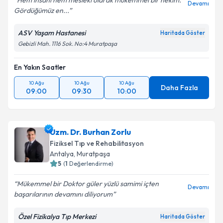
Hem insani hem mesleki olarak mükemmel bir hekim.
Devamı
Gördüğümüz en...
ASV Yaşam Hastanesi
Haritada Göster
Gebizli Mah. 1116 Sok. No:4 Muratpaşa
En Yakın Saatler
10 Ağu
10 Ağu
10 Ağu
Daha Fazla
09:00
09:30
10:00
Uzm. Dr. Burhan Zorlu
Fiziksel Tıp ve Rehabilitasyon
Antalya
, Muratpaşa
5
(
1
Değerlendirme)
Mükemmel bir Doktor güler yüzlü samimi içten
Devamı
başarılarının devamını diliyorum
Özel Fizikalya Tıp Merkezi
Haritada Göster