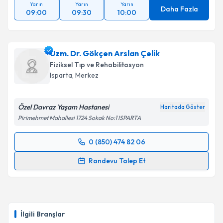
Yarın
Yarın
Yarın
Daha Fazla
09:00
09:30
10:00
Uzm. Dr. Gökçen Arslan Çelik
Fiziksel Tıp ve Rehabilitasyon
Isparta
, Merkez
Özel Davraz Yaşam Hastanesi
Haritada Göster
Pirimehmet Mahallesi 1724 Sokak No:1 ISPARTA
0 (850) 474 82 06
Randevu Takvimi Talebi
Randevu Talep Et
Uzm. Dr. Gökçen Arslan Çelik
için randevu takvimi
talebi oluşturun. Size bu uzmandan randevu almanız
için bir takvim hazırlandığında e-posta ile
bilgilendireceğiz.
İlgili Branşlar