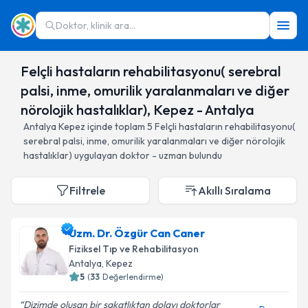
Doktor, klinik ara...
Felçli hastaların rehabilitasyonu( serebral
palsi, inme, omurilik yaralanmaları ve diğer
nörolojik hastalıklar), Kepez - Antalya
Antalya
Kepez
içinde toplam
5
Felçli hastaların rehabilitasyonu(
serebral palsi, inme, omurilik yaralanmaları ve diğer nörolojik
hastalıklar)
uygulayan doktor - uzman bulundu
Filtrele
Akıllı Sıralama
Uzm. Dr. Özgür Can Caner
Fiziksel Tıp ve Rehabilitasyon
Antalya
, Kepez
5
(
33
Değerlendirme)
Dizimde oluşan bir sakatlıktan dolayı doktorlar