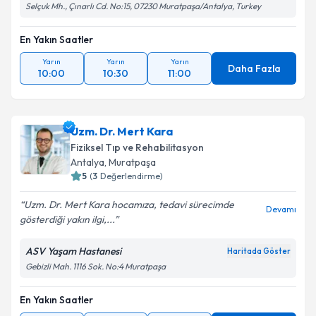
Selçuk Mh., Çınarlı Cd. No:15, 07230 Muratpaşa/Antalya, Turkey
En Yakın Saatler
Yarın
Yarın
Yarın
Daha Fazla
10:00
10:30
11:00
Uzm. Dr. Mert Kara
Fiziksel Tıp ve Rehabilitasyon
Antalya
, Muratpaşa
5
(
3
Değerlendirme)
Uzm. Dr. Mert Kara hocamıza, tedavi sürecimde
Devamı
gösterdiği yakın ilgi,...
ASV Yaşam Hastanesi
Haritada Göster
Gebizli Mah. 1116 Sok. No:4 Muratpaşa
En Yakın Saatler