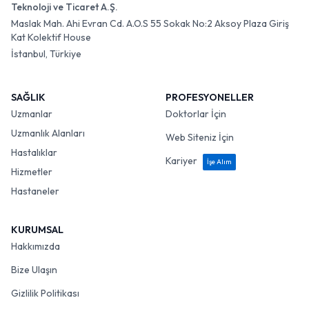
Teknoloji ve Ticaret A.Ş.
Maslak Mah. Ahi Evran Cd. A.O.S 55 Sokak No:2 Aksoy Plaza Giriş
Kat Kolektif House
İstanbul, Türkiye
SAĞLIK
PROFESYONELLER
Uzmanlar
Doktorlar İçin
Uzmanlık Alanları
Web Siteniz İçin
Hastalıklar
Kariyer
İşe Alım
Hizmetler
Hastaneler
KURUMSAL
Hakkımızda
Bize Ulaşın
Gizlilik Politikası