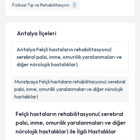
E-posta Adresiniz
Fiziksel Tıp ve Rehabilitasyon
1
Antalya İlçeleri
Kişisel verilerimin işlenmesine ilişkin
Aydınlatma
Metni
'ni okudum ve kişisel verilerimin belirtilen
kapsamda işlenmesini kabul ediyorum.
Antalya
Felçli hastaların rehabilitasyonu(
serebral palsi, inme, omurilik yaralanmaları ve
diğer nörolojik hastalıklar)
Takvim Talebini Gönder
Muratpaşa
Felçli hastaların rehabilitasyonu( serebral
palsi, inme, omurilik yaralanmaları ve diğer nörolojik
hastalıklar)
Felçli hastaların rehabilitasyonu( serebral
palsi, inme, omurilik yaralanmaları ve diğer
nörolojik hastalıklar) ile İlgili Hastalıklar