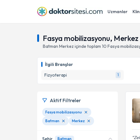
Uzmanlar
Klin
Fasya mobilizasyonu, Merkez
Batman
Merkez
içinde toplam
10
Fasya mobilizas
İlgili Branşlar
Fizyoterapi
1
Aktif Filtreler
Fasya mobilizasyonu
Batman
Merkez
Zek
Şehir
Batman