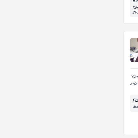
Bi
Kör
21/
Önc
eder
Fi
Ata