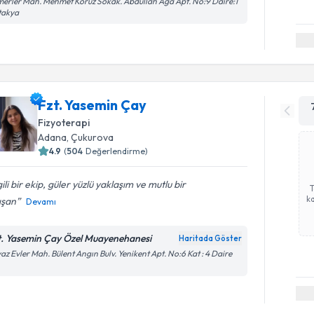
erler Mah. Mehmet Koruz Sokak. Abdullah Ağa Apt. No:9 Daire:1
takya
Fzt. Yasemin Çay
Fizyoterapi
Adana
, Çukurova
4.9
(
504
Değerlendirme)
gili bir ekip, güler yüzlü yaklaşım ve mutlu bir
ka
ışan
Devamı
t. Yasemin Çay Özel Muayenehanesi
Haritada Göster
az Evler Mah. Bülent Angın Bulv. Yenikent Apt. No:6 Kat : 4 Daire