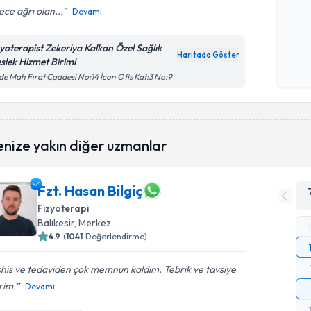
ce ağrı olan...
Devamı
Kişisel
zyoterapist Zekeriya Kalkan Özel Sağlık
okudum
Haritada Göster
slek Hizmet Birimi
işlenm
de Mah Fırat Caddesi No:14 İcon Ofis Kat:3 No:9
enize yakın diğer uzmanlar
Fzt. Hasan Bilgiç
Fizyoterapi
Balıkesir
, Merkez
4.9
(
1041
Değerlendirme)
his ve tedaviden çok memnun kaldım. Tebrik ve tavsiye
rim.
Devamı