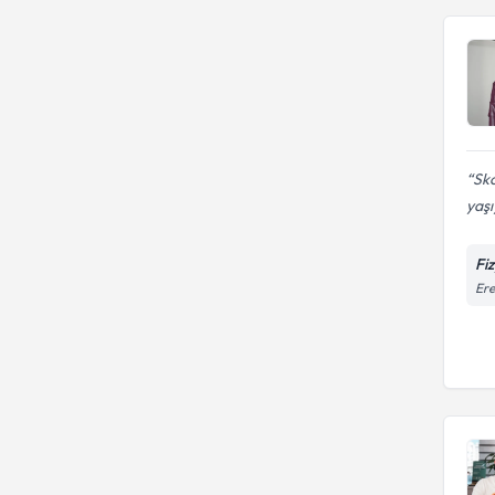
Sko
yaşı
Fi
Ere