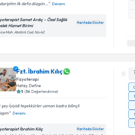
ariptim ilk defa düzgün...
Devamı
zyoterapist Samet Ardıç – Özel Sağlık
Haritada Göster
slek Hizmet Birimi
ice Mah. Atatürk Cad. No:42
Fzt. İbrahim Kılıç
Fizyoterapi
Hatay
, Defne
5
(
36
Değerlendirme)
 şey İyiyidi teşekkürler uzman kadro bilinçli
laşım
Devamı
zyoterapist İbrahim Kılıç
Haritada Göster