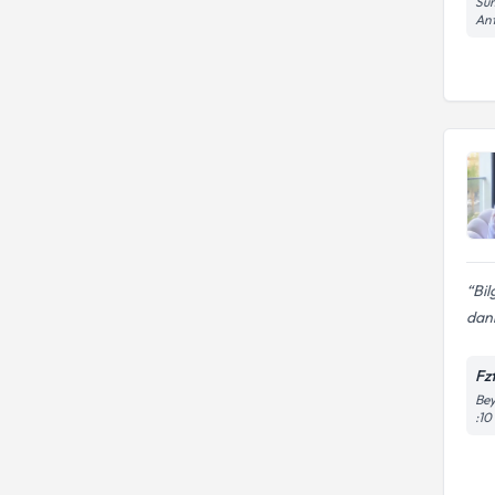
Süm
An
Bil
dan
Fz
Bey
:10