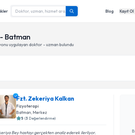
ikler
Blog
Kayıt Ol
 - Batman
yonu
uygulayan doktor - uzman bulundu
Randevu T
Fzt. Zekeriya Kalkan
Fzt. Zeke
bu uzmandan
Fizyoterapi
posta ile bi
Batman
, Merkez
5
(
3
Değerlendirme)
E-posta Ad
B
eriya Bey hastayı gerçekten analiz ederek ilerliyor.