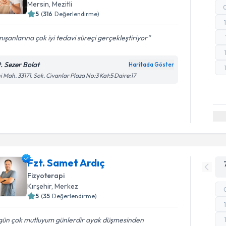
Mersin
, Mezitli
5
(
316
Değerlendirme)
ışanlarına çok iyi tedavi süreçi gerçekleştiriyor
t. Sezer Bolat
Haritada Göster
i Mah. 33171. Sok. Civanlar Plaza No:3 Kat:5 Daire:17
Fzt. Samet Ardıç
Fizyoterapi
Kırşehir
, Merkez
5
(
35
Değerlendirme)
gün çok mutluyum günlerdir ayak düşmesinden