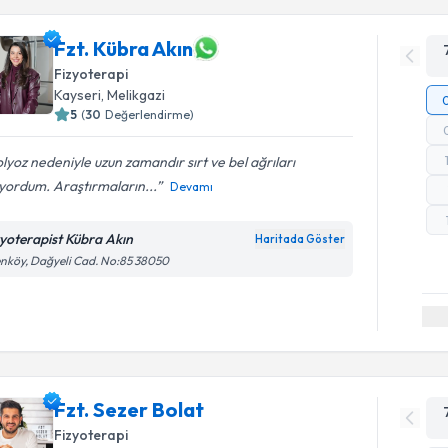
Fzt. Kübra Akın
Fizyoterapi
Kayseri
, Melikgazi
5
(
30
Değerlendirme)
lyoz nedeniyle uzun zamandır sırt ve bel ağrıları
yordum. Araştırmaların...
Devamı
zyoterapist Kübra Akın
Haritada Göster
nköy, Dağyeli Cad. No:85 38050
Fzt. Sezer Bolat
Fizyoterapi