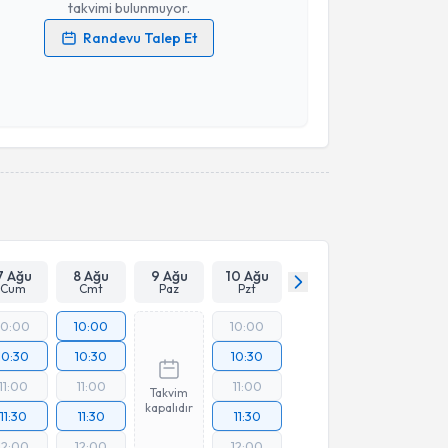
takvimi bulunmuyor.
Randevu Talep Et
 verilerimin işlenmesine ilişkin
Aydınlatma Metni
'ni
 ve kişisel verilerimin belirtilen kapsamda
esini kabul ediyorum.
Takvim Talebini Gönder
7 Ağu
8 Ağu
9 Ağu
10 Ağu
Cum
Cmt
Paz
Pzt
10:00
10:00
10:00
10:30
10:30
10:30
11:00
11:00
11:00
Takvim
kapalıdır
11:30
11:30
11:30
12:00
12:00
12:00