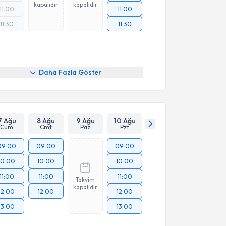
kapalıdır
kapalıdır
11:00
11:00
11:30
11:30
Daha Fazla Göster
7 Ağu
8 Ağu
9 Ağu
10 Ağu
Cum
Cmt
Paz
Pzt
09:00
09:00
09:00
10:00
10:00
10:00
11:00
11:00
11:00
Takvim
kapalıdır
12:00
12:00
12:00
13:00
13:00