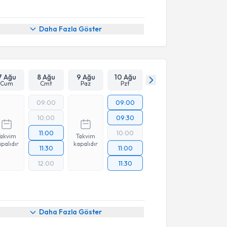
Daha Fazla Göster
7 Ağu
8 Ağu
9 Ağu
10 Ağu
Cum
Cmt
Paz
Pzt
09:00
09:00
10:00
09:30
11:00
10:00
Takvim
Takvim
palıdır
kapalıdır
11:30
11:00
12:00
11:30
Daha Fazla Göster