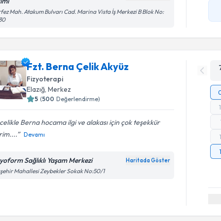
rimi
fez Mah. Atakum Bulvarı Cad. Marina Vista İş Merkezi B Blok No:
30
Fzt. Berna Çelik Akyüz
Fizyoterapi
Elazığ
, Merkez
5
(
500
Değerlendirme)
elikle Berna hocama ilgi ve alakası için çok teşekkür
im....
Devamı
zyoform Sağlıklı Yaşam Merkezi
Haritada Göster
şehir Mahallesi Zeybekler Sokak No:50/1