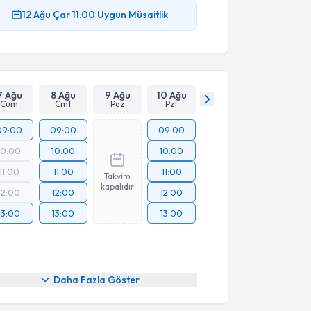
12 Ağu
Çar
11:00
Uygun Müsaitlik
7 Ağu
8 Ağu
9 Ağu
10 Ağu
Cum
Cmt
Paz
Pzt
09:00
09:00
09:00
10:00
10:00
10:00
11:00
11:00
11:00
Takvim
kapalıdır
12:00
12:00
12:00
13:00
13:00
13:00
Daha Fazla Göster