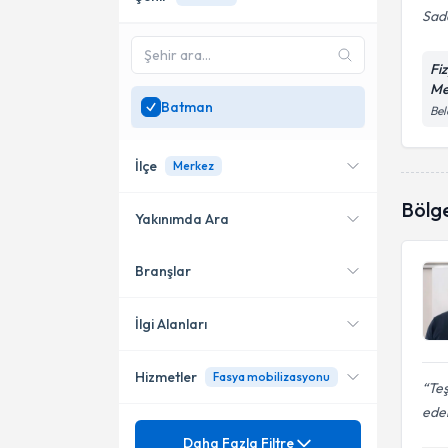
Sade
Fi
Me
Batman
Bel
İlçe
Merkez
Bölg
Yakınımda Ara
Branşlar
Konumuma yakın uzmanları
Merkez
göster
İlgi Alanları
Hizmetler
Fasya mobilizasyonu
Fizyoterapi
Teş
ede
Mezuniyet
Ağrı
Daha Fazla Filtre