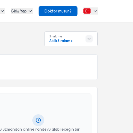
Giriş Yap
Doktor musun?
Sıralama
Akıllı Sıralama
akvimi Talebi
riya Kalkan
için randevu takvimi talebi oluşturun. Size
 randevu almanız için bir takvim hazırlandığında e-
lgilendireceğiz.
resiniz
u uzmandan online randevu alabileceğin bir