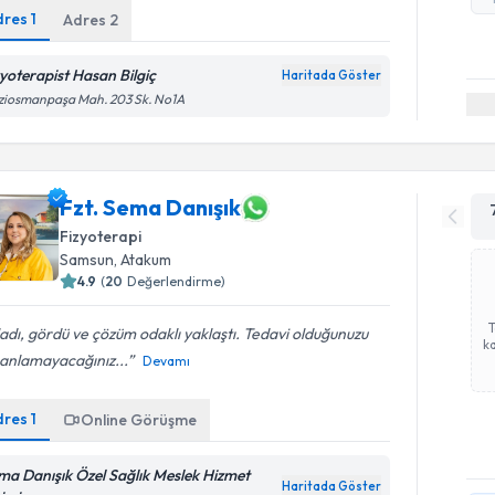
dres
1
Adres
2
zyoterapist Hasan Bilgiç
Haritada Göster
ziosmanpaşa Mah. 203 Sk. No1A
Fzt. Sema Danışık
Fizyoterapi
Samsun
, Atakum
4.9
(
20
Değerlendirme)
adı, gördü ve çözüm odaklı yaklaştı. Tedavi olduğunuzu
ka
 anlamayacağınız...
Devamı
dres
1
Online Görüşme
ma Danışık Özel Sağlık Meslek Hizmet
Haritada Göster