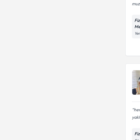
muzd
Fi
Me
Yen
her
yak
Fi