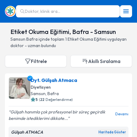
Doktor, klinik ara...
Etiket Okuma Eğitimi, Bafra - Samsun
Samsun
Bafra
içinde toplam
1
Etiket Okuma Eğitimi
uygulayan
doktor - uzman bulundu
Filtrele
Akıllı Sıralama
Dyt. Gülşah Atmaca
Diyetisyen
Samsun
, Bafra
5
(
22
Değerlendirme)
Gülşah hanımla çok profesyonel bir süreç geçirdik
Devamı
benimde istediklerimi dikkate...
Gülşah ATMACA
Haritada Göster