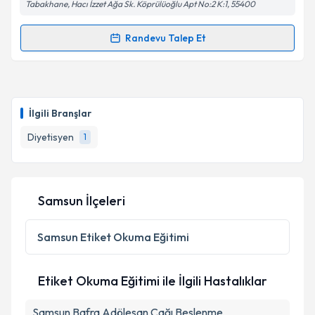
Tabakhane, Hacı İzzet Ağa Sk. Köprülüoğlu Apt No:2 K:1, 55400
Randevu Talep Et
Randevu Takvimi Talebi
Dyt. Gülşah Atmaca
için randevu takvimi talebi
oluşturun. Size bu uzmandan randevu almanız için bir
İlgili Branşlar
takvim hazırlandığında e-posta ile bilgilendireceğiz.
Diyetisyen
1
E-posta Adresiniz
Samsun İlçeleri
Kişisel verilerimin işlenmesine ilişkin
Aydınlatma
Metni
'ni okudum ve kişisel verilerimin belirtilen
Samsun
Etiket Okuma Eğitimi
kapsamda işlenmesini kabul ediyorum.
Etiket Okuma Eğitimi ile İlgili Hastalıklar
Takvim Talebini Gönder
Samsun Bafra Adölesan Çağı Beslenme