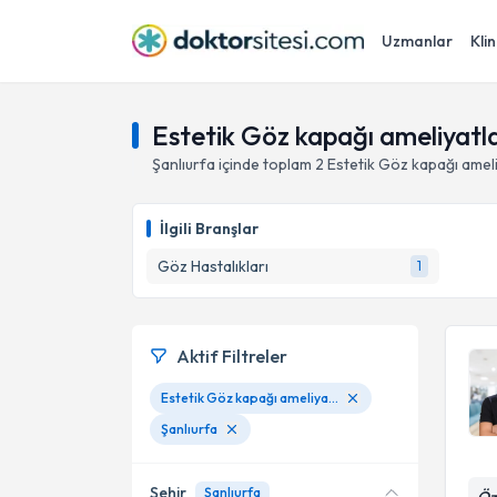
Uzmanlar
Klin
Estetik Göz kapağı ameliyatlar
Şanlıurfa
içinde toplam
2
Estetik Göz kapağı ameli
İlgili Branşlar
Göz Hastalıkları
1
Aktif Filtreler
Estetik Göz kapağı ameliyatları (okuloplasti)
Şanlıurfa
Şehir
Şanlıurfa