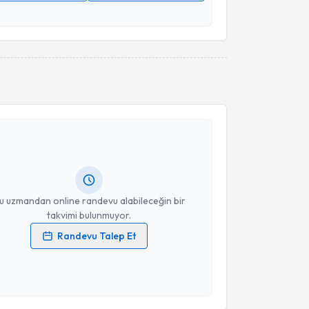
 verilerimin işlenmesine ilişkin
Aydınlatma Metni
'ni
 ve kişisel verilerimin belirtilen kapsamda
esini kabul ediyorum.
Takvim Talebini Gönder
akvimi Talebi
an Pamukcu
için randevu takvimi talebi oluşturun.
andan randevu almanız için bir takvim
ında e-posta ile bilgilendireceğiz.
resiniz
u uzmandan online randevu alabileceğin bir
takvimi bulunmuyor.
Randevu Talep Et
 verilerimin işlenmesine ilişkin
Aydınlatma Metni
'ni
 ve kişisel verilerimin belirtilen kapsamda
esini kabul ediyorum.