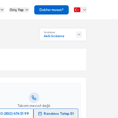
Giriş Yap
Doktor musun?
Sıralama
Akıllı Sıralama
akvimi Talebi
rat Tetik
için randevu takvimi talebi oluşturun. Size
 randevu almanız için bir takvim hazırlandığında e-
lgilendireceğiz.
resiniz
Takvim mevcut değil.
0 (850) 474 51 99
Randevu Talep Et