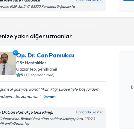
el Metrolife Hastanesi
Haritada Göster
Kişisel
evler, 6129. Sk. 2-C, 63320 Karaköprü/Şanlıurfa
okudum
işlenm
Randevu T
enize yakın diğer uzmanlar
Op. Dr. Can Pamukcu
Op. Dr. C
Size bu uzm
Göz Hastalıkları
hazırlandığ
Gaziantep
, Şehitkamil
5
(
1
Değerlendirme)
E-posta Ad
B
umsal göz yaşı kanal tıkanıklığı şikayetiyle başvurdum.
ındayım. Bu zamana...
Devamı
Kişisel
.Dr.Can Pamukçu Göz Kliniği
Haritada Göster
okudum
ili Pınar mah. Binbasi fazil altan caddesi kepkep plaza, 27090
işlenm
itkamil/Gaziantep