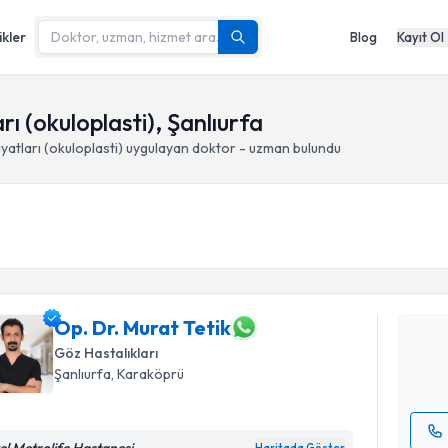
ikler
Blog
Kayıt Ol
ı (okuloplasti), Şanlıurfa
yatları (okuloplasti)
uygulayan doktor - uzman bulundu
Randevu T
Op. Dr. Mu
bu uzmandan
posta ile bi
Op. Dr. Murat Tetik
Göz Hastalıkları
E-posta Ad
Şanlıurfa
, Karaköprü