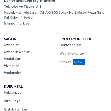
Doktorsitesi Com Bilgi Hizmetleri
Teknoloji ve Ticaret A.Ş.
Maslak Mah. Ahi Evran Cd. A.O.S 55 Sokak No:2 Aksoy Plaza Giriş
Kat Kolektif House
İstanbul, Türkiye
SAĞLIK
PROFESYONELLER
Uzmanlar
Doktorlar İçin
Uzmanlık Alanları
Web Siteniz İçin
Hastalıklar
Kariyer
İşe Alım
Hizmetler
Hastaneler
KURUMSAL
Hakkımızda
Bize Ulaşın
Gizlilik Politikası