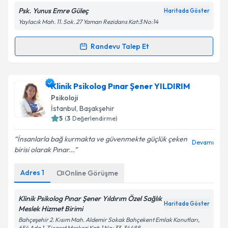
Psk. Yunus Emre Güleç
Haritada Göster
Yaylacık Mah. 11. Sok. 27 Yaman Rezidans Kat:3 No:14
Randevu Talep Et
Randevu Takvimi Talebi
Psk. Yunus Emre Güleç
için randevu takvimi talebi
Klinik Psikolog Pınar Şener YILDIRIM
oluşturun. Size bu uzmandan randevu almanız için bir
Psikoloji
takvim hazırlandığında e-posta ile bilgilendireceğiz.
İstanbul
, Başakşehir
5
(
3
Değerlendirme)
E-posta Adresiniz
İnsanlarla bağ kurmakta ve güvenmekte güçlük çeken
Devamı
birisi olarak Pınar...
Adres
1
Online Görüşme
Kişisel verilerimin işlenmesine ilişkin
Aydınlatma
Metni
'ni okudum ve kişisel verilerimin belirtilen
kapsamda işlenmesini kabul ediyorum.
Klinik Psikolog Pınar Şener Yıldırım Özel Sağlık
Haritada Göster
Meslek Hizmet Birimi
Bahçeşehir 2. Kısım Mah. Aldemir Sokak Bahçekent Emlak Konutları,
654 Ada 1. Ticaret Merkezi Kat: 1 No: 33, 34488