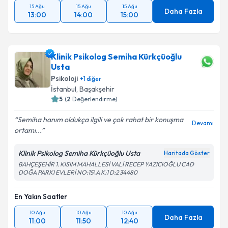
15 Ağu
15 Ağu
15 Ağu
Daha Fazla
13:00
14:00
15:00
Klinik Psikolog Semiha Kürkçüoğlu
Usta
Psikoloji
+
1
diğer
İstanbul
, Başakşehir
5
(
2
Değerlendirme)
Semiha hanım oldukça ilgili ve çok rahat bir konuşma
Devamı
ortamı...
Klinik Psikolog Semiha Kürkçüoğlu Usta
Haritada Göster
BAHÇEŞEHİR 1. KISIM MAHALLESİ VALİ RECEP YAZICIOĞLU CAD
DOĞA PARKI EVLERİ NO:15\A K:1 D:2 34480
En Yakın Saatler
10 Ağu
10 Ağu
10 Ağu
Daha Fazla
11:00
11:50
12:40