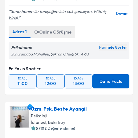
Sena hanım ile tanıştığım icin cok şanslıyım. Müthiş
Devamı
birisi.
Adres
1
Online Görüşme
Psikohome
Haritada Göster
Zuhuratbaba Mahallesi, Şükran Çiftliği Sk., 49/3
En Yakın Saatler
10 Ağu
10 Ağu
10 Ağu
Daha Fazla
11:00
12:00
13:00
Uzm. Psk. Beste Ayangil
Psikoloji
İstanbul
, Bakırköy
5
(
102
Değerlendirme)