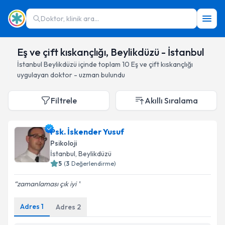
Doktor, klinik ara...
Eş ve çift kıskançlığı, Beylikdüzü - İstanbul
İstanbul
Beylikdüzü
içinde toplam
10
Eş ve çift kıskançlığı
uygulayan doktor - uzman bulundu
Filtrele
Akıllı Sıralama
Psk. İskender Yusuf
Psikoloji
İstanbul
, Beylikdüzü
5
(
3
Değerlendirme)
zamanlaması çık iyi
Adres
1
Adres
2