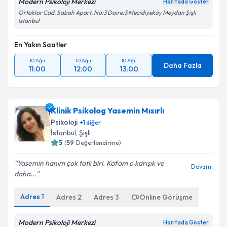
Modern Psikoloji Merkezi
Haritada Göster
Ortaklar Cad. Sabah Apart. No:3 Daire:3 Mecidiyeköy Meydan Şişli
İstanbul
En Yakın Saatler
10 Ağu
10 Ağu
10 Ağu
Daha Fazla
11:00
12:00
13:00
Klinik Psikolog Yasemin Mısırlı
Psikoloji
+
1
diğer
İstanbul
, Şişli
5
(
59
Değerlendirme)
Yasemin hanım çok tatlı biri. Kafam o karışık ve
Devamı
daha...
Adres
1
Adres
2
Adres
3
Online Görüşme
Modern Psikoloji Merkezi
Haritada Göster