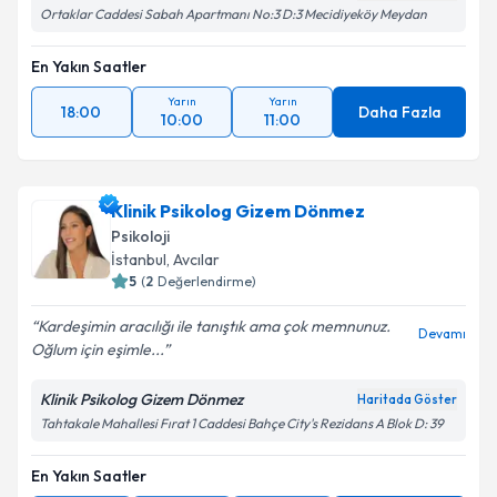
Ortaklar Caddesi Sabah Apartmanı No:3 D:3 Mecidiyeköy Meydan
En Yakın Saatler
Yarın
Yarın
18:00
Daha Fazla
10:00
11:00
Klinik Psikolog Gizem Dönmez
Psikoloji
İstanbul
, Avcılar
5
(
2
Değerlendirme)
Kardeşimin aracılığı ile tanıştık ama çok memnunuz.
Devamı
Oğlum için eşimle...
Klinik Psikolog Gizem Dönmez
Haritada Göster
Tahtakale Mahallesi Fırat 1 Caddesi Bahçe City's Rezidans A Blok D: 39
En Yakın Saatler