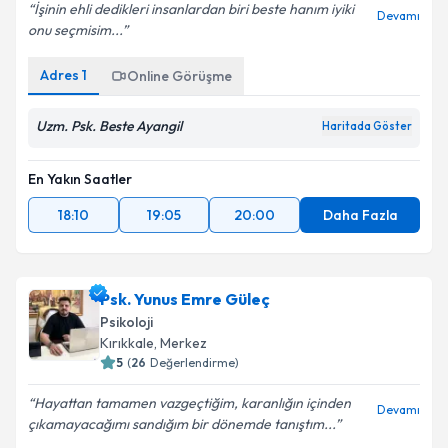
İşinin ehli dedikleri insanlardan biri beste hanım iyiki
Devamı
onu seçmisim...
Adres
1
Online Görüşme
Uzm. Psk. Beste Ayangil
Haritada Göster
En Yakın Saatler
18:10
19:05
20:00
Daha Fazla
Psk. Yunus Emre Güleç
Psikoloji
Kırıkkale
, Merkez
5
(
26
Değerlendirme)
Hayattan tamamen vazgeçtiğim, karanlığın içinden
Devamı
çıkamayacağımı sandığım bir dönemde tanıştım...