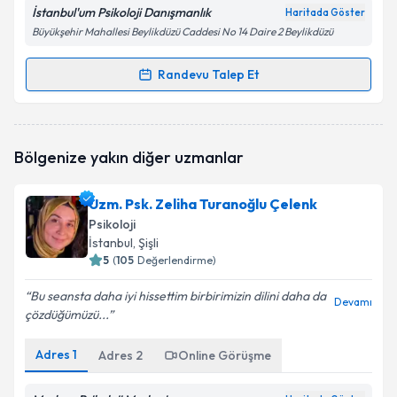
İstanbul'um Psikoloji Danışmanlık
Haritada Göster
Büyükşehir Mahallesi Beylikdüzü Caddesi No 14 Daire 2 Beylikdüzü
Randevu Talep Et
Randevu Takvimi Talebi
Psk. İskender Yusuf
için randevu takvimi talebi
Bölgenize yakın diğer uzmanlar
oluşturun. Size bu uzmandan randevu almanız için bir
takvim hazırlandığında e-posta ile bilgilendireceğiz.
Uzm. Psk. Zeliha Turanoğlu Çelenk
E-posta Adresiniz
Psikoloji
İstanbul
, Şişli
5
(
105
Değerlendirme)
Bu seansta daha iyi hissettim birbirimizin dilini daha da
Kişisel verilerimin işlenmesine ilişkin
Aydınlatma
Devamı
çözdüğümüzü...
Metni
'ni okudum ve kişisel verilerimin belirtilen
kapsamda işlenmesini kabul ediyorum.
Adres
1
Adres
2
Online Görüşme
Takvim Talebini Gönder