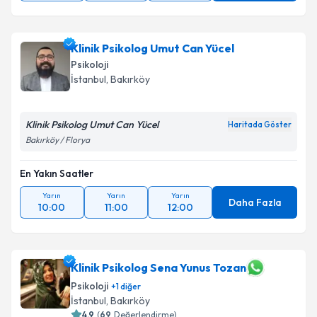
Klinik Psikolog Umut Can Yücel
Psikoloji
İstanbul
, Bakırköy
Klinik Psikolog Umut Can Yücel
Haritada Göster
Bakırköy / Florya
En Yakın Saatler
Yarın
Yarın
Yarın
Daha Fazla
10:00
11:00
12:00
Klinik Psikolog Sena Yunus Tozan
Psikoloji
+
1
diğer
İstanbul
, Bakırköy
4.9
(
69
Değerlendirme)