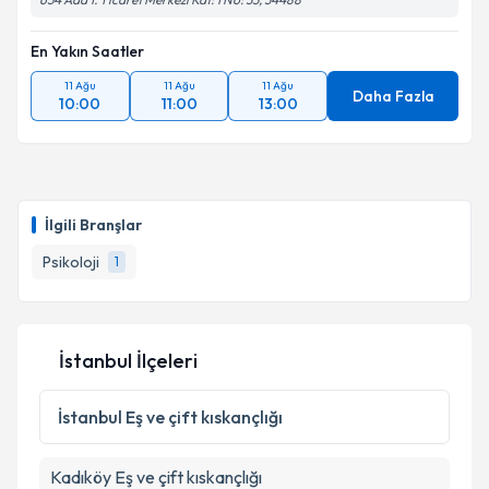
Takvim Talebini Gönder
En Yakın Saatler
11 Ağu
11 Ağu
11 Ağu
Daha Fazla
10:00
11:00
13:00
İlgili Branşlar
Psikoloji
1
İstanbul İlçeleri
İstanbul
Eş ve çift kıskançlığı
Kadıköy
Eş ve çift kıskançlığı