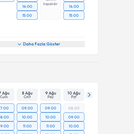
kapalıdır
14:00
14:00
15:00
15:00
Daha Fazla Göster
7 Ağu
8 Ağu
9 Ağu
10 Ağu
Cum
Cmt
Paz
Pzt
17:00
09:00
09:00
08:00
18:00
10:00
10:00
09:00
19:00
11:00
11:00
10:00