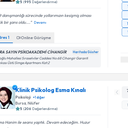
5
(
995
Değerlendirme)
t danışmanlığı sürecinde yollarımızın kesişmiş olması
k bir şans oldu....
Devamı
dres
1
Online Görüşme
RA SAYIN PSİKOAKADEMİ CİHANGİR
Haritada Göster
oğlu Mahallesi Sıraselviler Caddesi No:68 Cihangir Garanti
kası Üstü Simge Apartmanı Kat:2
Klinik Psikolog Esma Kınalı
Psikoloji
+
1
diğer
Bursa
, Nilüfer
5
(
206
Değerlendirme)
ma Hanim ile seans yaptık. Devam edeceğim. Huzur