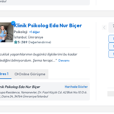
anbul
Klinik Psikolog Eda Nur Biçer
Psikoloji
+
1
diğer
İstanbul
, Ümraniye
5
(
389
Değerlendirme)
ukluk yaşantılarımın bugünkü ilişkilerimi bu kadar
lediğini bilmiyordum. Şema terapi...
Devamı
dres
1
Online Görüşme
inik Psikolog Eda Nur Biçer
Haritada Göster
upa Residence, Yamanevler, Dr. Fazıl Küçük Cd. A2 Blok No:10 D:6.
, Daire 24, 34764 Ümraniye/İstanbul