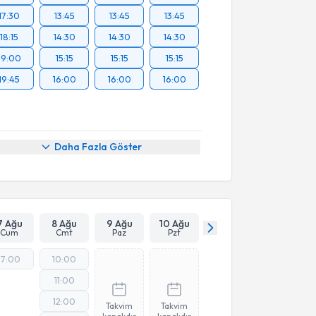
17:30
13:45
13:45
13:45
18:15
14:30
14:30
14:30
19:00
15:15
15:15
15:15
19:45
16:00
16:00
16:00
Daha Fazla Göster
7 Ağu
8 Ağu
9 Ağu
10 Ağu
Cum
Cmt
Paz
Pzt
17:00
10:00
11:00
12:00
Takvim
Takvim