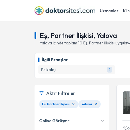
Uzmanlar
Klin
Eş, Partner İlişkisi, Yalova
Yalova
içinde toplam
10
Eş, Partner İlişkisi
uygulay
İlgili Branşlar
Psikoloji
1
Aktif Filtreler
Eş, Partner İlişkisi
Yalova
Online Görüşme
Çok