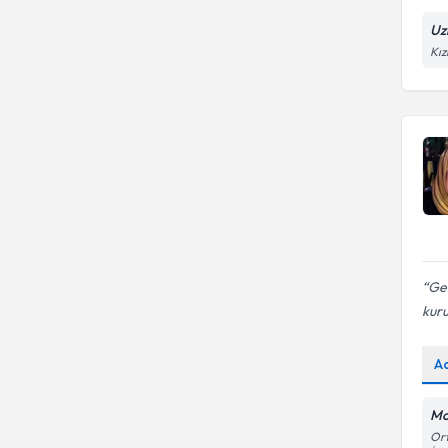
Uz
Kız
Geç
kuru
A
Mo
Ort