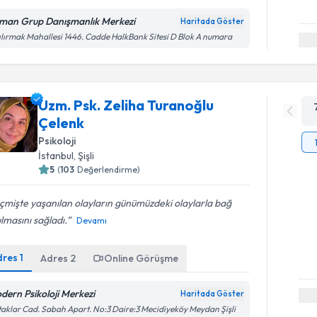
man Grup Danışmanlık Merkezi
Haritada Göster
ılırmak Mahallesi 1446. Cadde HalkBank Sitesi D Blok A numara
Uzm. Psk. Zeliha Turanoğlu
Çelenk
Psikoloji
İstanbul
, Şişli
5
(
103
Değerlendirme)
mişte yaşanılan olayların günümüzdeki olaylarla bağ
lmasını sağladı.
Devamı
dres
1
Adres
2
Online Görüşme
dern Psikoloji Merkezi
Haritada Göster
aklar Cad. Sabah Apart. No:3 Daire:3 Mecidiyeköy Meydan Şişli