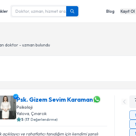
ikler
Blog
Kayıt Ol
an doktor - uzman bulundu
Psk. Gizem Sevim Karaman
Psikoloji
Yalova
, Çınarcık
5
(
17
Değerlendirme)
 açıklayıcı ve rahatlatıcı tanıdığım için kendimi şanslı