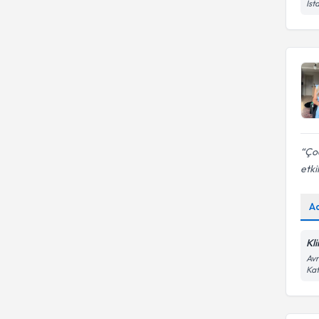
İst
Çoc
etki
A
Kl
Avr
Kat