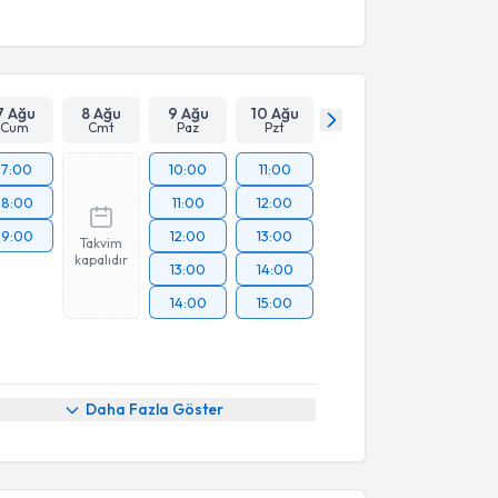
7 Ağu
8 Ağu
9 Ağu
10 Ağu
Cum
Cmt
Paz
Pzt
17:00
10:00
11:00
18:00
11:00
12:00
19:00
12:00
13:00
Takvim
kapalıdır
13:00
14:00
14:00
15:00
Daha Fazla Göster