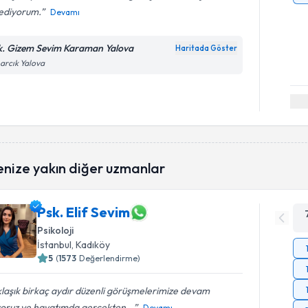
sediyorum.
Devamı
k. Gizem Sevim Karaman Yalova
Haritada Göster
arcık Yalova
enize yakın diğer uzmanlar
Psk. Elif Sevim
Psikoloji
İstanbul
, Kadıköy
5
(
1573
Değerlendirme)
laşık birkaç aydır düzenli görüşmelerimize devam
yoruz ve hayatımda gerçekten...
Devamı