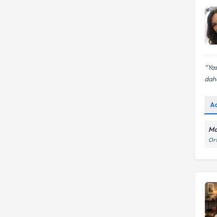
Yas
daha
A
Mo
Ort