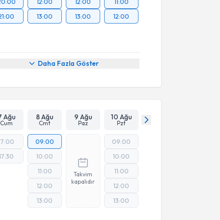
20:00
12:00
12:00
11:00
21:00
13:00
13:00
12:00
Daha Fazla Göster
7 Ağu
8 Ağu
9 Ağu
10 Ağu
Cum
Cmt
Paz
Pzt
17:00
09:00
09:00
17:30
10:00
10:00
11:00
11:00
Takvim
kapalıdır
12:00
12:00
13:00
13:00
Online Görüşme