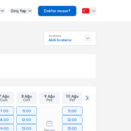
Giriş Yap
Doktor musun?
Sıralama
Akıllı Sıralama
7 Ağu
8 Ağu
9 Ağu
10 Ağu
Cum
Cmt
Paz
Pzt
17:00
11:00
11:00
18:00
12:00
12:00
19:00
13:00
13:00
Takvim