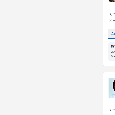
Çif
büyü
A
ES
Kul
Ban
Es