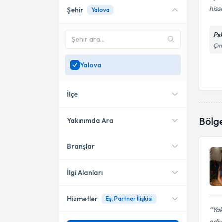
his
Şehir
Yalova
Online danışmanlık sunan
uzmanları göster
Ps
Sadece
Yalova
bölgesinde
Çın
uzman ara
Yalova
İlçe
Bölg
Yakınımda Ara
Branşlar
Konumuma yakın uzmanları
Çınarcık
göster
İlgi Alanları
Hizmetler
Eş, Partner İlişkisi
Psikoloji
Yak
edi