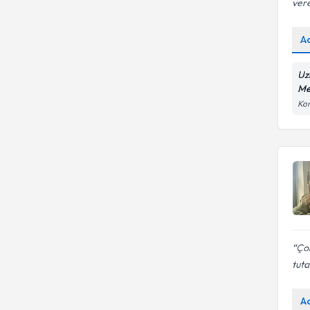
vere
A
Uz
Me
Kon
Ço
tuta
A