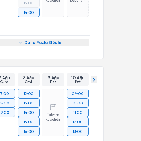
kapalıdır
kapalıdır
13:00
14:00
Daha Fazla Göster
7 Ağu
8 Ağu
9 Ağu
10 Ağu
Cum
Cmt
Paz
Pzt
17:00
12:00
09:00
18:00
13:00
10:00
19:00
14:00
11:00
Takvim
kapalıdır
15:00
12:00
16:00
13:00