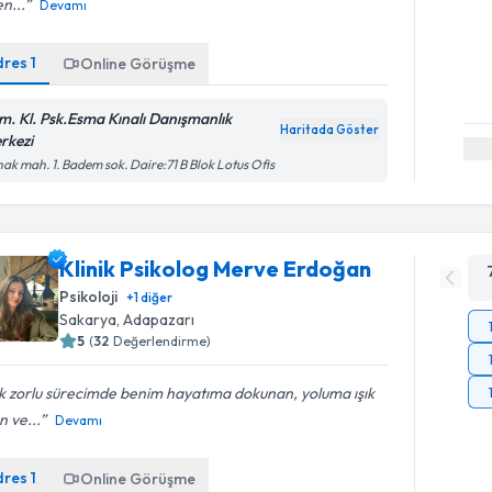
n...
Devamı
dres
1
Online Görüşme
m. Kl. Psk.Esma Kınalı Danışmanlık
Haritada Göster
rkezi
ak mah. 1. Badem sok. Daire:71 B Blok Lotus Ofis
Klinik Psikolog Merve Erdoğan
Psikoloji
+
1
diğer
Sakarya
, Adapazarı
5
(
32
Değerlendirme)
k zorlu sürecimde benim hayatıma dokunan, yoluma ışık
n ve...
Devamı
dres
1
Online Görüşme