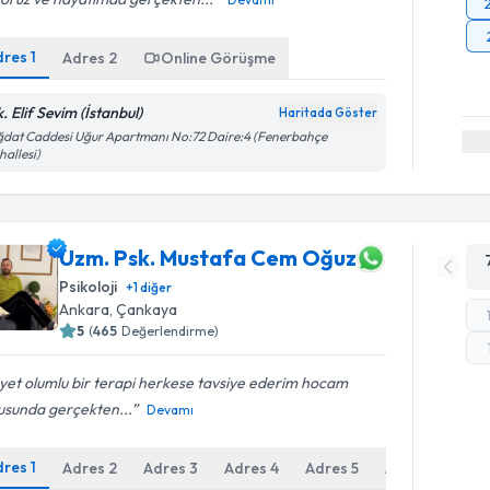
dres
1
Adres
2
Online Görüşme
. Elif Sevim (İstanbul)
Haritada Göster
dat Caddesi Uğur Apartmanı No:72 Daire:4 (Fenerbahçe
allesi)
Uzm. Psk. Mustafa Cem Oğuz
Psikoloji
+
1
diğer
Ankara
, Çankaya
5
(
465
Değerlendirme)
et olumlu bir terapi herkese tavsiye ederim hocam
usunda gerçekten...
Devamı
dres
1
Adres
2
Adres
3
Adres
4
Adres
5
Adres
6