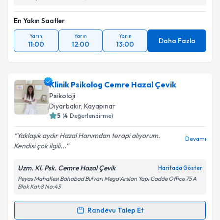
En Yakın Saatler
Yarın
Yarın
Yarın
Daha Fazla
11:00
12:00
13:00
Klinik Psikolog Cemre Hazal Çevik
Psikoloji
Diyarbakır
, Kayapınar
5
(
4
Değerlendirme)
Yaklaşık aydır Hazal Hanımdan terapi alıyorum.
Devamı
Kendisi çok ilgili...
Uzm. Kl. Psk. Cemre Hazal Çevik
Haritada Göster
Peyas Mahallesi Bahabad Bulvarı Mega Arslan Yapı Cadde Office 75 A
Blok Kat:8 No:43
Randevu Talep Et
Randevu Takvimi Talebi