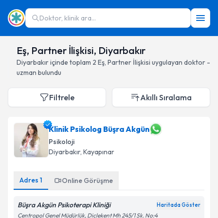
Doktor, klinik ara...
Eş, Partner İlişkisi, Diyarbakır
Diyarbakır
içinde toplam
2
Eş, Partner İlişkisi
uygulayan doktor -
uzman bulundu
Filtrele
Akıllı Sıralama
Klinik Psikolog Büşra Akgün
Psikoloji
Diyarbakır
, Kayapınar
Adres
1
Online Görüşme
Büşra Akgün Psikoterapi Kliniği
Haritada Göster
Centropol Genel Müdürlük, Diclekent Mh 245/1 Sk. No:4