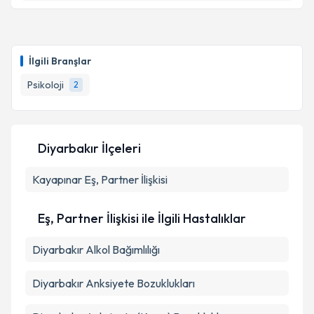
Klinik Psikolog Cemre Hazal Çevik
için randevu
takvimi talebi oluşturun. Size bu uzmandan randevu
İlgili Branşlar
almanız için bir takvim hazırlandığında e-posta ile
bilgilendireceğiz.
Psikoloji
2
E-posta Adresiniz
Diyarbakır İlçeleri
Kayapınar
Kişisel verilerimin işlenmesine ilişkin
Eş, Partner İlişkisi
Aydınlatma
Metni
'ni okudum ve kişisel verilerimin belirtilen
kapsamda işlenmesini kabul ediyorum.
Eş, Partner İlişkisi ile İlgili Hastalıklar
Diyarbakır Alkol Bağımlılığı
Takvim Talebini Gönder
Diyarbakır Anksiyete Bozuklukları