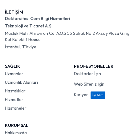
İLETİŞİM
Doktorsitesi Com Bilgi Hizmetleri
Teknoloji ve Ticaret A.Ş.
Maslak Mah. Ahi Evran Cd. A.O.S 55 Sokak No:2 Aksoy Plaza Giriş
Kat Kolektif House
İstanbul, Türkiye
SAĞLIK
PROFESYONELLER
Uzmanlar
Doktorlar İçin
Uzmanlık Alanları
Web Siteniz İçin
Hastalıklar
Kariyer
İşe Alım
Hizmetler
Hastaneler
KURUMSAL
Hakkımızda