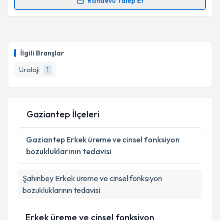
Randevu Talep Et
Randevu Takvimi Talebi
Op. Dr. Deniz Çekirge
için randevu takvimi talebi
oluşturun. Size bu uzmandan randevu almanız için bir
İlgili Branşlar
takvim hazırlandığında e-posta ile bilgilendireceğiz.
Üroloji
1
E-posta Adresiniz
Gaziantep İlçeleri
Kişisel verilerimin işlenmesine ilişkin
Aydınlatma
Metni
'ni okudum ve kişisel verilerimin belirtilen
Gaziantep
Erkek üreme ve cinsel fonksiyon
kapsamda işlenmesini kabul ediyorum.
bozukluklarının tedavisi
Takvim Talebini Gönder
Şahinbey
Erkek üreme ve cinsel fonksiyon
bozukluklarının tedavisi
Erkek üreme ve cinsel fonksiyon