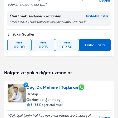
Devamı
ederim hastaya karşı...
Özel Emek Hastanesi Gaziantep
Haritada Göster
Emek Mah. Ali Nadi Ünler Bulvarı Şakir Sabri Cad. No:13
En Yakın Saatler
Yarın
Yarın
Yarın
Daha Fazla
09:00
09:15
09:30
Bölgenize yakın diğer uzmanlar
Doç. Dr. Mehmet Taşkıran
Üroloji
Gaziantep
, Şahinbey
5
(
35
Değerlendirme)
Çok ilgili,işinin hakkını vererek yapan ,ve insanı çok
Devamı