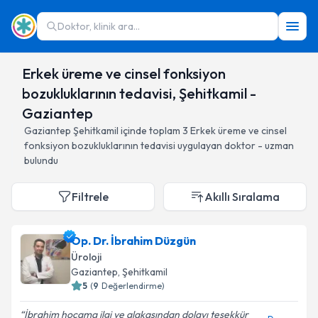
Doktor, klinik ara...
Erkek üreme ve cinsel fonksiyon
bozukluklarının tedavisi, Şehitkamil -
Gaziantep
Gaziantep
Şehitkamil
içinde toplam
3
Erkek üreme ve cinsel
fonksiyon bozukluklarının tedavisi
uygulayan doktor - uzman
bulundu
Filtrele
Akıllı Sıralama
Op. Dr. İbrahim Düzgün
Üroloji
Gaziantep
, Şehitkamil
5
(
9
Değerlendirme)
İbrahim hocama ilgi ve alakasından dolayı teşekkür