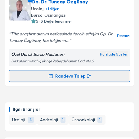
Op. Dr. Tuncay Özgünay
takvim hazırlandığında e-posta ile bilgilendireceğiz.
Üroloji
+
1
diğer
E-posta Adresiniz
Bursa
, Osmangazi
5
(
3
Değerlendirme)
Titiz araştırmalarım neticesinde tercih ettığim Op. Dr.
Devamı
Tuncay Özgünay, hastalığımın...
Kişisel verilerimin işlenmesine ilişkin
Aydınlatma
Metni
'ni okudum ve kişisel verilerimin belirtilen
Özel Doruk Bursa Hastanesi
Haritada Göster
kapsamda işlenmesini kabul ediyorum.
Dikkaldırım Mah Çekirge Zübeydehanım Cad. No:5
Takvim Talebini Gönder
Randevu Talep Et
Randevu Takvimi Talebi
Op. Dr. Tuncay Özgünay
için randevu takvimi talebi
oluşturun. Size bu uzmandan randevu almanız için bir
İlgili Branşlar
takvim hazırlandığında e-posta ile bilgilendireceğiz.
Üroloji
Androloji
Üroonkoloji
4
1
1
E-posta Adresiniz