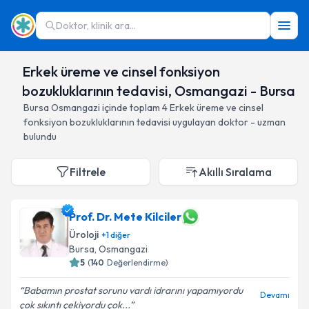
Doktor, klinik ara...
Erkek üreme ve cinsel fonksiyon
bozukluklarının tedavisi, Osmangazi - Bursa
Bursa
Osmangazi
içinde toplam
4
Erkek üreme ve cinsel
fonksiyon bozukluklarının tedavisi
uygulayan doktor - uzman
bulundu
Filtrele
Akıllı Sıralama
Prof. Dr. Mete Kilciler
Üroloji
+
1
diğer
Bursa
, Osmangazi
5
(
140
Değerlendirme)
Babamın prostat sorunu vardı idrarını yapamıyordu
Devamı
çok sıkıntı çekiyordu çok...