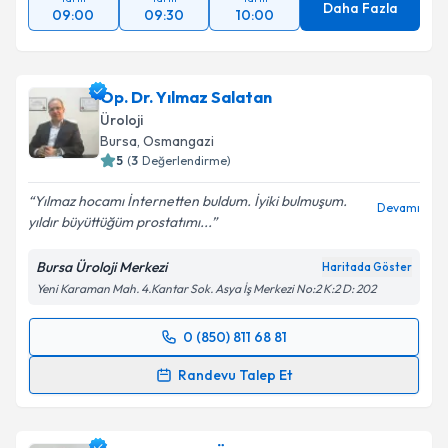
Daha Fazla
09:00
09:30
10:00
Op. Dr. Yılmaz Salatan
Üroloji
Bursa
, Osmangazi
5
(
3
Değerlendirme)
Yılmaz hocamı İnternetten buldum. İyiki bulmuşum.
Devamı
yıldır büyüttüğüm prostatımı...
Bursa Üroloji Merkezi
Haritada Göster
Yeni Karaman Mah. 4.Kantar Sok. Asya İş Merkezi No:2 K:2 D: 202
0 (850) 811 68 81
Randevu Takvimi Talebi
Randevu Talep Et
Op. Dr. Yılmaz Salatan
için randevu takvimi talebi
oluşturun. Size bu uzmandan randevu almanız için bir