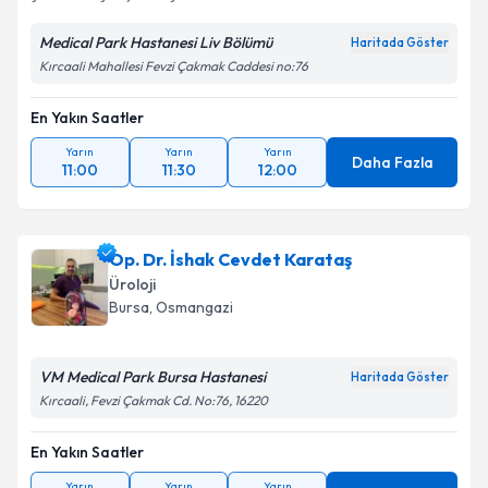
Medical Park Hastanesi Liv Bölümü
Haritada Göster
Kırcaali Mahallesi Fevzi Çakmak Caddesi no:76
En Yakın Saatler
Yarın
Yarın
Yarın
Daha Fazla
11:00
11:30
12:00
Op. Dr. İshak Cevdet Karataş
Üroloji
Bursa
, Osmangazi
VM Medical Park Bursa Hastanesi
Haritada Göster
Kırcaali, Fevzi Çakmak Cd. No:76, 16220
En Yakın Saatler
Yarın
Yarın
Yarın