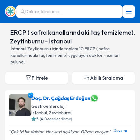
Doktor, klinik ara...
ERCP ( safra kanallarındaki taş temizleme),
Zeytinburnu - İstanbul
İstanbul
Zeytinburnu
içinde toplam
10
ERCP ( safra
kanallarındaki taş temizleme)
uygulayan doktor - uzman
bulundu
Filtrele
Akıllı Sıralama
Doç. Dr. Çağdaş Erdoğan
Gastroenteroloji
İstanbul
, Zeytinburnu
5
(
4
Değerlendirme)
Devamı
Çok iyi bir doktor. Her şeyi açıklıyor. Güven veriyor.