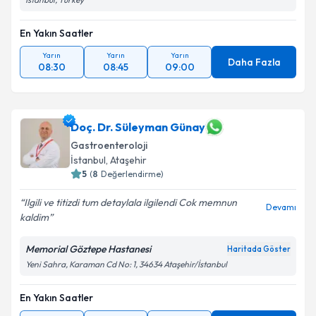
En Yakın Saatler
Yarın
Yarın
Yarın
Daha Fazla
08:30
08:45
09:00
Doç. Dr. Süleyman Günay
Gastroenteroloji
İstanbul
, Ataşehir
5
(
8
Değerlendirme)
Ilgili ve titizdi tum detaylala ilgilendi Cok memnun
Devamı
kaldim
Memorial Göztepe Hastanesi
Haritada Göster
Yeni Sahra, Karaman Cd No: 1, 34634 Ataşehir/İstanbul
En Yakın Saatler