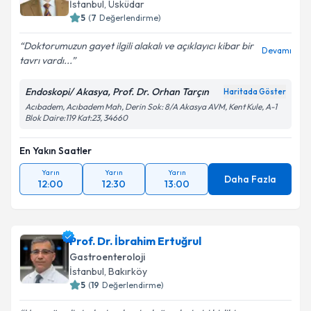
İstanbul
, Üsküdar
5
(
7
Değerlendirme)
Doktorumuzun gayet ilgili alakalı ve açıklayıcı kibar bir
Devamı
tavrı vardı...
Endoskopi/ Akasya, Prof. Dr. Orhan Tarçın
Haritada Göster
Acıbadem, Acıbadem Mah, Derin Sok: 8/A Akasya AVM, Kent Kule, A-1
Blok Daire:119 Kat:23, 34660
En Yakın Saatler
Yarın
Yarın
Yarın
Daha Fazla
12:00
12:30
13:00
Prof. Dr. İbrahim Ertuğrul
Gastroenteroloji
İstanbul
, Bakırköy
5
(
19
Değerlendirme)