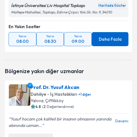
İstinye Üniversitesi Liv Hospital Topkapı
Haritada Göster
Maltepe Mahallesi, Topkapı, Edirne Çırpıcı Yolu Sk. No: 9, 34010
En Yakın Saatler
Yarın
Yarın
Yarın
Daha Fazla
08:00
08:30
09:00
Bölgenize yakın diğer uzmanlar
Prof. Dr. Yusuf Akcan
Dahiliye - İç Hastalıkları
+
1
diğer
Yalova
, Çiftlikköy
4.8
(
2
Değerlendirme)
Yusuf hocam çok kaliteli bir insanın olmasının yanında
Devamı
alanında uzman...