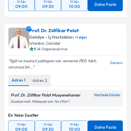
10 Ağu
10 Ağu
10 Ağu
Daha Fazla
09:00
09:30
10:00
Prof. Dr. Zülfikar Polat
Dahiliye - İç Hastalıkları
+
1
diğer
İstanbul
, Üsküdar
5
(
4
Değerlendirme)
İlgili ve insancıl yaklaşımı var. anneme PEG taktı.
Devamı
sorunsuz bir...
Adres
1
Adres
2
Prof. Dr. Zülfikar Polat Muayenehanesi
Haritada Göster
Suadiye mah. Müzeyyen sok. No 2 Kat 1
En Yakın Saatler
10 Ağu
10 Ağu
10 Ağu
Daha Fazla
09:00
09:30
10:00