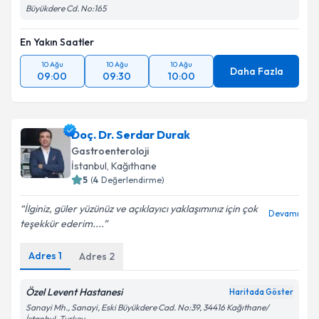
Büyükdere Cd. No:165
En Yakın Saatler
10 Ağu
10 Ağu
10 Ağu
Daha Fazla
09:00
09:30
10:00
Doç. Dr. Serdar Durak
Gastroenteroloji
İstanbul
, Kağıthane
5
(
4
Değerlendirme)
İlginiz, güler yüzünüz ve açıklayıcı yaklaşımınız için çok
Devamı
teşekkür ederim....
Adres
1
Adres
2
Özel Levent Hastanesi
Haritada Göster
Sanayi Mh., Sanayi, Eski Büyükdere Cad. No:39, 34416 Kağıthane/
İstanbul, Turkey