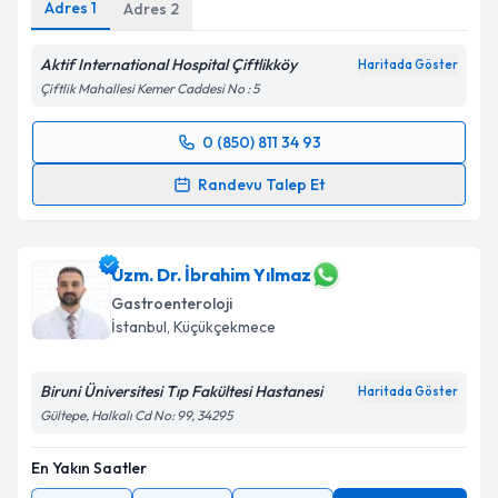
Adres
1
Adres
2
Aktif International Hospital Çiftlikköy
Haritada Göster
Çiftlik Mahallesi Kemer Caddesi No : 5
0 (850) 811 34 93
Randevu Takvimi Talebi
Randevu Talep Et
Prof. Dr. Yusuf Akcan
için randevu takvimi talebi
oluşturun. Size bu uzmandan randevu almanız için bir
takvim hazırlandığında e-posta ile bilgilendireceğiz.
Uzm. Dr. İbrahim Yılmaz
Gastroenteroloji
E-posta Adresiniz
İstanbul
, Küçükçekmece
Biruni Üniversitesi Tıp Fakültesi Hastanesi
Haritada Göster
Gültepe, Halkalı Cd No: 99, 34295
Kişisel verilerimin işlenmesine ilişkin
Aydınlatma
Metni
'ni okudum ve kişisel verilerimin belirtilen
En Yakın Saatler
kapsamda işlenmesini kabul ediyorum.