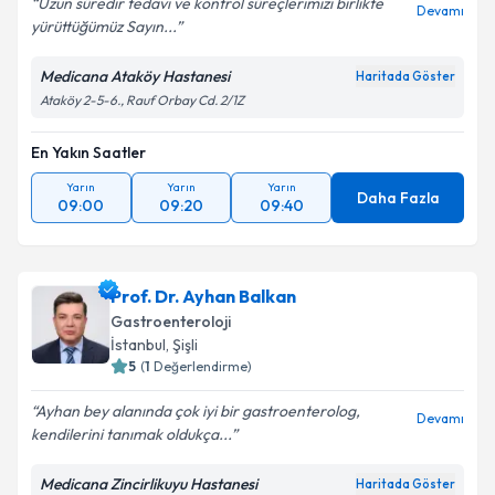
Uzun süredir tedavi ve kontrol süreçlerimizi birlikte
Devamı
yürüttüğümüz Sayın...
Medicana Ataköy Hastanesi
Haritada Göster
Ataköy 2-5-6., Rauf Orbay Cd. 2/1Z
En Yakın Saatler
Yarın
Yarın
Yarın
Daha Fazla
09:00
09:20
09:40
Prof. Dr. Ayhan Balkan
Gastroenteroloji
İstanbul
, Şişli
5
(
1
Değerlendirme)
Ayhan bey alanında çok iyi bir gastroenterolog,
Devamı
kendilerini tanımak oldukça...
Medicana Zincirlikuyu Hastanesi
Haritada Göster