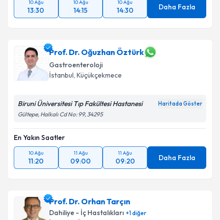
10 Ağu
10 Ağu
10 Ağu
Daha Fazla
13:30
14:15
14:30
Takvim Talebini Gönder
Prof. Dr. Oğuzhan Öztürk
Gastroenteroloji
İstanbul
, Küçükçekmece
Biruni Üniversitesi Tıp Fakültesi Hastanesi
Haritada Göster
Gültepe, Halkalı Cd No: 99, 34295
En Yakın Saatler
10 Ağu
11 Ağu
11 Ağu
Daha Fazla
11:20
09:00
09:20
Prof. Dr. Orhan Tarçın
Dahiliye - İç Hastalıkları
+
1
diğer