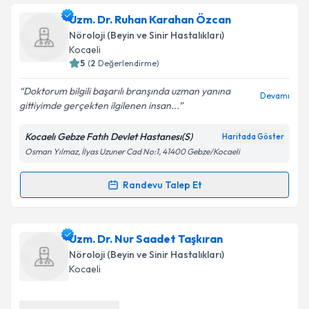
Dr. Pervin İşeri
için randevu takvimi talebi oluşturun.
Uzm. Dr. Ruhan Karahan Özcan
Size bu uzmandan randevu almanız için bir takvim
Takvim Talebini Gönder
Nöroloji (Beyin ve Sinir Hastalıkları)
hazırlandığında e-posta ile bilgilendireceğiz.
Kocaeli
5
(
2
Değerlendirme)
E-posta Adresiniz
Doktorum bilgili başarılı branşında uzman yanına
Devamı
gittiyimde gerçekten ilgilenen insan...
Kocaelı Gebze Fatıh Devlet Hastanesı(S)
Haritada Göster
Kişisel verilerimin işlenmesine ilişkin
Aydınlatma
Osman Yılmaz, İlyas Uzuner Cad No:1, 41400 Gebze/Kocaeli
Metni
'ni okudum ve kişisel verilerimin belirtilen
kapsamda işlenmesini kabul ediyorum.
Randevu Talep Et
Randevu Takvimi Talebi
Takvim Talebini Gönder
Uzm. Dr. Ruhan Karahan Özcan
için randevu
Uzm. Dr. Nur Saadet Taşkıran
takvimi talebi oluşturun. Size bu uzmandan randevu
Nöroloji (Beyin ve Sinir Hastalıkları)
almanız için bir takvim hazırlandığında e-posta ile
Kocaeli
bilgilendireceğiz.
E-posta Adresiniz