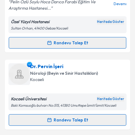
Pelin Özlü Soylu Hoca Darıca Farabi Eğitim Ve
Devamı
Araştırma Hastanesi...
Özel Yüzyıl Hastanesi
Haritada Göster
Kişisel verilerimin işlenmesine ilişkin
Aydınlatma
Sultan Orhan, 41400 Gebze/Kocaeli
Metni
'ni okudum ve kişisel verilerimin belirtilen
kapsamda işlenmesini kabul ediyorum.
Randevu Talep Et
Randevu Takvimi Talebi
Takvim Talebini Gönder
Uzm. Dr. Pelin Özlü
için randevu takvimi talebi
Dr. Pervin İşeri
oluşturun. Size bu uzmandan randevu almanız için bir
Nöroloji (Beyin ve Sinir Hastalıkları)
takvim hazırlandığında e-posta ile bilgilendireceğiz.
Kocaeli
E-posta Adresiniz
Kocaeli Üniversitesi
Haritada Göster
Baki Komsuoğlu bulvarı No:515, 41380 Umuttepe İzmit/İzmit/Kocaeli
Kişisel verilerimin işlenmesine ilişkin
Aydınlatma
Randevu Talep Et
Randevu Takvimi Talebi
Metni
'ni okudum ve kişisel verilerimin belirtilen
kapsamda işlenmesini kabul ediyorum.