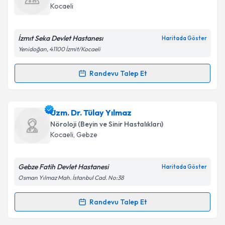
takvim hazırlandığında e-posta ile bilgilendireceğiz.
Kocaeli
E-posta Adresiniz
İzmıt Seka Devlet Hastanesı
Haritada Göster
Yenidoğan, 41100 İzmit/Kocaeli
Kişisel verilerimin işlenmesine ilişkin
Aydınlatma
Randevu Talep Et
Randevu Takvimi Talebi
Metni
'ni okudum ve kişisel verilerimin belirtilen
kapsamda işlenmesini kabul ediyorum.
Dr. Senem Dündar Yılmaz
için randevu takvimi
Uzm. Dr. Tülay Yılmaz
talebi oluşturun. Size bu uzmandan randevu almanız
Takvim Talebini Gönder
Nöroloji (Beyin ve Sinir Hastalıkları)
için bir takvim hazırlandığında e-posta ile
Kocaeli
, Gebze
bilgilendireceğiz.
E-posta Adresiniz
Gebze Fatih Devlet Hastanesi
Haritada Göster
Osman Yılmaz Mah. İstanbul Cad. No:38
Randevu Talep Et
Randevu Takvimi Talebi
Kişisel verilerimin işlenmesine ilişkin
Aydınlatma
Metni
'ni okudum ve kişisel verilerimin belirtilen