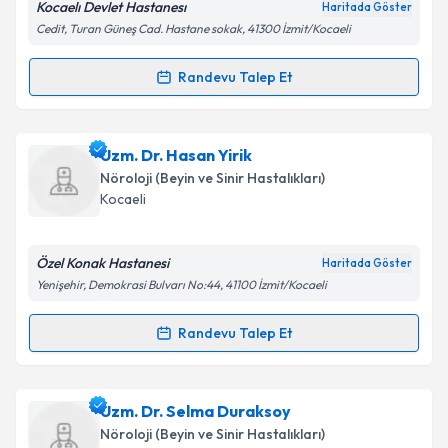
Kocaelı Devlet Hastanesı
Haritada Göster
Kişisel verilerimin işlenmesine ilişkin
Aydınlatma
Cedit, Turan Güneş Cad. Hastane sokak, 41300 İzmit/Kocaeli
Metni
'ni okudum ve kişisel verilerimin belirtilen
kapsamda işlenmesini kabul ediyorum.
Randevu Talep Et
Randevu Takvimi Talebi
Takvim Talebini Gönder
Dr. Gülmine Dündar
için randevu takvimi talebi
Uzm. Dr. Hasan Yirik
oluşturun. Size bu uzmandan randevu almanız için bir
Nöroloji (Beyin ve Sinir Hastalıkları)
takvim hazırlandığında e-posta ile bilgilendireceğiz.
Kocaeli
E-posta Adresiniz
Özel Konak Hastanesi
Haritada Göster
Yenişehir, Demokrasi Bulvarı No:44, 41100 İzmit/Kocaeli
Kişisel verilerimin işlenmesine ilişkin
Aydınlatma
Randevu Talep Et
Randevu Takvimi Talebi
Metni
'ni okudum ve kişisel verilerimin belirtilen
kapsamda işlenmesini kabul ediyorum.
Uzm. Dr. Hasan Yirik
için randevu takvimi talebi
Uzm. Dr. Selma Duraksoy
oluşturun. Size bu uzmandan randevu almanız için bir
Takvim Talebini Gönder
Nöroloji (Beyin ve Sinir Hastalıkları)