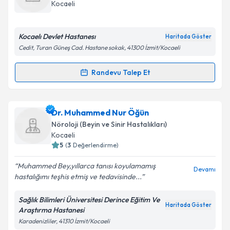
takvim hazırlandığında e-posta ile bilgilendireceğiz.
Kocaeli
E-posta Adresiniz
Kocaelı Devlet Hastanesı
Haritada Göster
Cedit, Turan Güneş Cad. Hastane sokak, 41300 İzmit/Kocaeli
Kişisel verilerimin işlenmesine ilişkin
Aydınlatma
Randevu Talep Et
Randevu Takvimi Talebi
Metni
'ni okudum ve kişisel verilerimin belirtilen
kapsamda işlenmesini kabul ediyorum.
Uzm. Dr. Selma Duraksoy
için randevu takvimi talebi
Dr. Muhammed Nur Öğün
oluşturun. Size bu uzmandan randevu almanız için bir
Takvim Talebini Gönder
Nöroloji (Beyin ve Sinir Hastalıkları)
takvim hazırlandığında e-posta ile bilgilendireceğiz.
Kocaeli
5
(
3
Değerlendirme)
E-posta Adresiniz
Muhammed Bey,yıllarca tanısı koyulamamış
Devamı
hastalığımı teşhis etmiş ve tedavisinde...
Sağlık Bilimleri Üniversitesi Derince Eğitim Ve
Kişisel verilerimin işlenmesine ilişkin
Aydınlatma
Haritada Göster
Araştırma Hastanesi
Metni
'ni okudum ve kişisel verilerimin belirtilen
Karadenizliler, 41310 İzmit/Kocaeli
kapsamda işlenmesini kabul ediyorum.