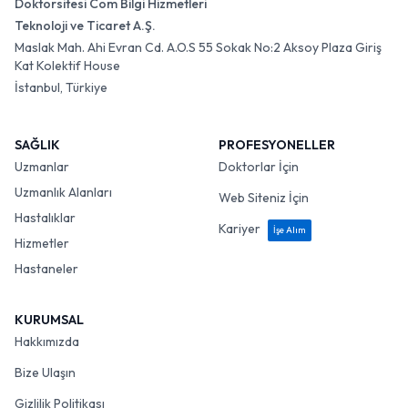
Doktorsitesi Com Bilgi Hizmetleri
Teknoloji ve Ticaret A.Ş.
Maslak Mah. Ahi Evran Cd. A.O.S 55 Sokak No:2 Aksoy Plaza Giriş
Kat Kolektif House
İstanbul, Türkiye
SAĞLIK
PROFESYONELLER
Uzmanlar
Doktorlar İçin
Uzmanlık Alanları
Web Siteniz İçin
Hastalıklar
Kariyer
İşe Alım
Hizmetler
Hastaneler
KURUMSAL
Hakkımızda
Bize Ulaşın
Gizlilik Politikası