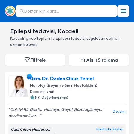
Doktor, klinik ara...
Epilepsi tedavisi, Kocaeli
Kocaeli
içinde toplam
17
Epilepsi tedavisi
uygulayan doktor -
uzman bulundu
Filtrele
Akıllı Sıralama
Uzm. Dr. Özden Obuz Temel
Nöroloji (Beyin ve Sinir Hastalıkları)
Kocaeli
, İzmit
5
(
1
Değerlendirme)
Çok iyi Bir Doktor Hastayla Gayet Güzel ilgileniyor
Devamı
derdini dinliyor...
Özel Cihan Hastanesi
Haritada Göster