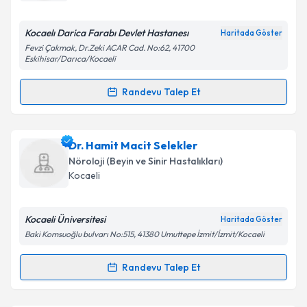
E-posta Adresiniz
Kocaelı Darica Farabı Devlet Hastanesı
Haritada Göster
Fevzi Çakmak, Dr.Zeki ACAR Cad. No:62, 41700
Eskihisar/Darıca/Kocaeli
Kişisel verilerimin işlenmesine ilişkin
Aydınlatma
Randevu Talep Et
Metni
'ni okudum ve kişisel verilerimin belirtilen
Randevu Takvimi Talebi
kapsamda işlenmesini kabul ediyorum.
Uzm. Dr. Derya Konar
için randevu takvimi talebi
Dr. Hamit Macit Selekler
Takvim Talebini Gönder
oluşturun. Size bu uzmandan randevu almanız için bir
Nöroloji (Beyin ve Sinir Hastalıkları)
takvim hazırlandığında e-posta ile bilgilendireceğiz.
Kocaeli
E-posta Adresiniz
Kocaeli Üniversitesi
Haritada Göster
Baki Komsuoğlu bulvarı No:515, 41380 Umuttepe İzmit/İzmit/Kocaeli
Kişisel verilerimin işlenmesine ilişkin
Aydınlatma
Randevu Talep Et
Randevu Takvimi Talebi
Metni
'ni okudum ve kişisel verilerimin belirtilen
kapsamda işlenmesini kabul ediyorum.