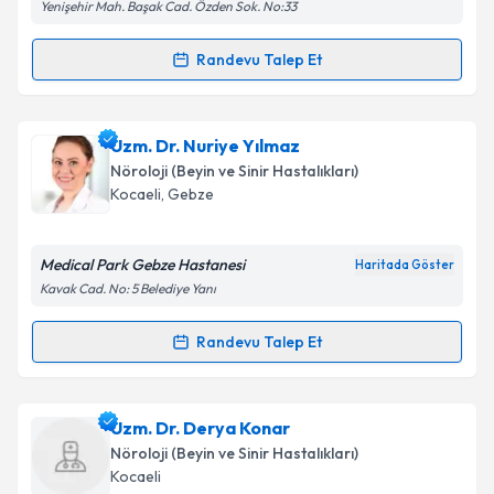
Yenişehir Mah. Başak Cad. Özden Sok. No:33
Randevu Talep Et
Randevu Takvimi Talebi
Uzm. Dr. Özden Obuz Temel
için randevu takvimi
Uzm. Dr. Nuriye Yılmaz
talebi oluşturun. Size bu uzmandan randevu almanız
Nöroloji (Beyin ve Sinir Hastalıkları)
için bir takvim hazırlandığında e-posta ile
Kocaeli
, Gebze
bilgilendireceğiz.
E-posta Adresiniz
Medical Park Gebze Hastanesi
Haritada Göster
Kavak Cad. No: 5 Belediye Yanı
Randevu Talep Et
Randevu Takvimi Talebi
Kişisel verilerimin işlenmesine ilişkin
Aydınlatma
Metni
'ni okudum ve kişisel verilerimin belirtilen
kapsamda işlenmesini kabul ediyorum.
Uzm. Dr. Nuriye Yılmaz
için randevu takvimi talebi
Uzm. Dr. Derya Konar
oluşturun. Size bu uzmandan randevu almanız için bir
Nöroloji (Beyin ve Sinir Hastalıkları)
takvim hazırlandığında e-posta ile bilgilendireceğiz.
Takvim Talebini Gönder
Kocaeli