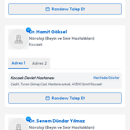
Randevu Talep Et
Randevu Takvimi Talebi
Takvim Talebini Gönder
Dr. Muhammed Nur Öğün
için randevu takvimi talebi
Dr. Hamit Göksel
oluşturun. Size bu uzmandan randevu almanız için bir
Nöroloji (Beyin ve Sinir Hastalıkları)
takvim hazırlandığında e-posta ile bilgilendireceğiz.
Kocaeli
E-posta Adresiniz
Adres
1
Adres
2
Kocaelı Devlet Hastanesı
Haritada Göster
Kişisel verilerimin işlenmesine ilişkin
Aydınlatma
Cedit, Turan Güneş Cad. Hastane sokak, 41300 İzmit/Kocaeli
Metni
'ni okudum ve kişisel verilerimin belirtilen
kapsamda işlenmesini kabul ediyorum.
Randevu Talep Et
Randevu Takvimi Talebi
Takvim Talebini Gönder
Dr. Hamit Göksel
için randevu takvimi talebi
Dr. Senem Dündar Yılmaz
oluşturun. Size bu uzmandan randevu almanız için bir
Nöroloji (Beyin ve Sinir Hastalıkları)