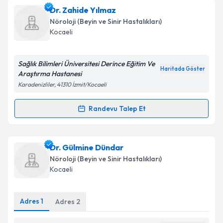
Dr. Hamit Macit Selekler
için randevu takvimi talebi
Dr. Zahide Yılmaz
oluşturun. Size bu uzmandan randevu almanız için bir
Takvim Talebini Gönder
Nöroloji (Beyin ve Sinir Hastalıkları)
takvim hazırlandığında e-posta ile bilgilendireceğiz.
Kocaeli
E-posta Adresiniz
Sağlık Bilimleri Üniversitesi Derince Eğitim Ve
Haritada Göster
Araştırma Hastanesi
Karadenizliler, 41310 İzmit/Kocaeli
Kişisel verilerimin işlenmesine ilişkin
Aydınlatma
Metni
'ni okudum ve kişisel verilerimin belirtilen
Randevu Talep Et
Randevu Takvimi Talebi
kapsamda işlenmesini kabul ediyorum.
Dr. Zahide Yılmaz
için randevu takvimi talebi
Dr. Gülmine Dündar
Takvim Talebini Gönder
oluşturun. Size bu uzmandan randevu almanız için bir
Nöroloji (Beyin ve Sinir Hastalıkları)
takvim hazırlandığında e-posta ile bilgilendireceğiz.
Kocaeli
E-posta Adresiniz
Adres
1
Adres
2