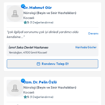
kapsamda işlenmesini kabul ediyorum.
Uzm. Dr. Tülay Yılmaz
için randevu takvimi talebi
Dr. Mahmut Gür
oluşturun. Size bu uzmandan randevu almanız için bir
Nöroloji (Beyin ve Sinir Hastalıkları)
takvim hazırlandığında e-posta ile bilgilendireceğiz.
Takvim Talebini Gönder
Kocaeli
5
(
1
Değerlendirme)
E-posta Adresiniz
çok ilgiliydi sorunumu çok iyi dinledi yardımcı oldu
Devamı
kendisine...
İzmıt Seka Devlet Hastanesı
Haritada Göster
Kişisel verilerimin işlenmesine ilişkin
Aydınlatma
Yenidoğan, 41100 İzmit/Kocaeli
Metni
'ni okudum ve kişisel verilerimin belirtilen
kapsamda işlenmesini kabul ediyorum.
Randevu Talep Et
Randevu Takvimi Talebi
Takvim Talebini Gönder
Dr. Mahmut Gür
için randevu takvimi talebi oluşturun.
Uzm. Dr. Pelin Özlü
Size bu uzmandan randevu almanız için bir takvim
Nöroloji (Beyin ve Sinir Hastalıkları)
hazırlandığında e-posta ile bilgilendireceğiz.
Kocaeli
5
(
1
Değerlendirme)
E-posta Adresiniz