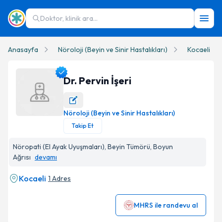
Doktor, klinik ara...
Anasayfa
Nöroloji (Beyin ve Sinir Hastalıkları)
Kocaeli
Dr. Pervin İşeri
Nöroloji (Beyin ve Sinir Hastalıkları)
Dr. Pervin İşeri Profil Fotoğrafı
Takip Et
Nöropati (El Ayak Uyuşmaları), Beyin Tümörü, Boyun
Ağrısı
devamı
Kocaeli
1 Adres
MHRS ile randevu al