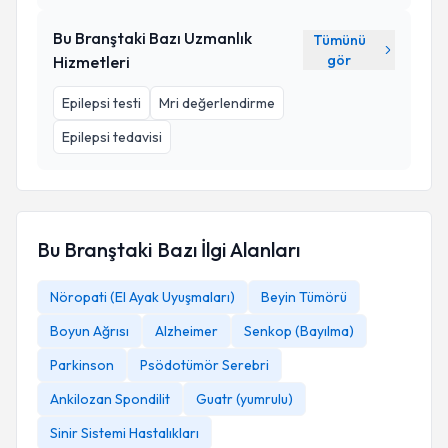
Bu Branştaki Bazı Uzmanlık
Tümünü
gör
Hizmetleri
Epilepsi testi
Mri değerlendirme
Epilepsi tedavisi
Bu Branştaki Bazı İlgi Alanları
Nöropati (El Ayak Uyuşmaları)
Beyin Tümörü
Boyun Ağrısı
Alzheimer
Senkop (Bayılma)
Parkinson
Psödotümör Serebri
Ankilozan Spondilit
Guatr (yumrulu)
Sinir Sistemi Hastalıkları