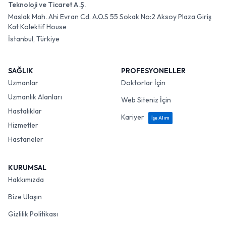
Teknoloji ve Ticaret A.Ş.
Maslak Mah. Ahi Evran Cd. A.O.S 55 Sokak No:2 Aksoy Plaza Giriş
Kat Kolektif House
İstanbul, Türkiye
SAĞLIK
PROFESYONELLER
Uzmanlar
Doktorlar İçin
Uzmanlık Alanları
Web Siteniz İçin
Hastalıklar
Kariyer
İşe Alım
Hizmetler
Hastaneler
KURUMSAL
Hakkımızda
Bize Ulaşın
Gizlilik Politikası