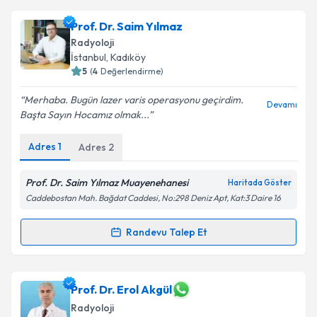
Doç. Dr. Ali Fırat
için randevu takvimi talebi
Prof. Dr. Saim Yılmaz
oluşturun. Size bu uzmandan randevu almanız için bir
Radyoloji
takvim hazırlandığında e-posta ile bilgilendireceğiz.
İstanbul
, Kadıköy
5
(
4
Değerlendirme)
E-posta Adresiniz
Merhaba. Bugün lazer varis operasyonu geçirdim.
Devamı
Başta Sayın Hocamız olmak...
Adres
1
Adres
2
Kişisel verilerimin işlenmesine ilişkin
Aydınlatma
Metni
'ni okudum ve kişisel verilerimin belirtilen
kapsamda işlenmesini kabul ediyorum.
Prof. Dr. Saim Yılmaz Muayenehanesi
Haritada Göster
Caddebostan Mah. Bağdat Caddesi, No:298 Deniz Apt, Kat:3 Daire 16
Takvim Talebini Gönder
Randevu Talep Et
Randevu Takvimi Talebi
Prof. Dr. Saim Yılmaz
için randevu takvimi talebi
Prof. Dr. Erol Akgül
oluşturun. Size bu uzmandan randevu almanız için bir
Radyoloji
takvim hazırlandığında e-posta ile bilgilendireceğiz.