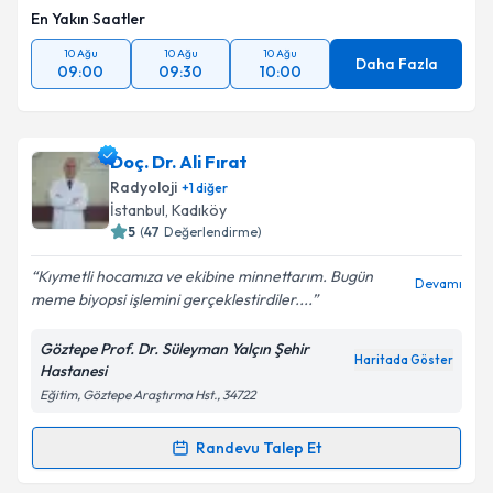
En Yakın Saatler
Takvim Talebini Gönder
10 Ağu
10 Ağu
10 Ağu
Daha Fazla
09:00
09:30
10:00
Doç. Dr. Ali Fırat
Radyoloji
+
1
diğer
İstanbul
, Kadıköy
5
(
47
Değerlendirme)
Kıymetli hocamıza ve ekibine minnettarım. Bugün
Devamı
meme biyopsi işlemini gerçeklestirdiler....
Göztepe Prof. Dr. Süleyman Yalçın Şehir
Haritada Göster
Hastanesi
Eğitim, Göztepe Araştırma Hst., 34722
Randevu Talep Et
Randevu Takvimi Talebi