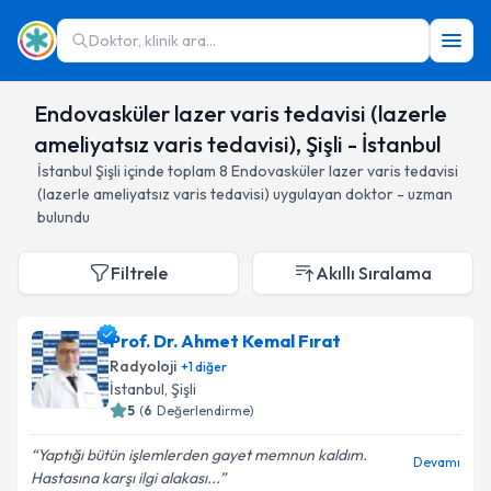
Doktor, klinik ara...
Endovasküler lazer varis tedavisi (lazerle
ameliyatsız varis tedavisi), Şişli - İstanbul
İstanbul
Şişli
içinde toplam
8
Endovasküler lazer varis tedavisi
(lazerle ameliyatsız varis tedavisi)
uygulayan doktor - uzman
bulundu
Filtrele
Akıllı Sıralama
Prof. Dr. Ahmet Kemal Fırat
Radyoloji
+
1
diğer
İstanbul
, Şişli
5
(
6
Değerlendirme)
Yaptığı bütün işlemlerden gayet memnun kaldım.
Devamı
Hastasına karşı ilgi alakası...