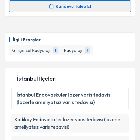
Randevu Talep Et
Takvim Talebini Gönder
Uzm. Dr. Şule Kalkan
için randevu takvimi talebi
oluşturun. Size bu uzmandan randevu almanız için bir
takvim hazırlandığında e-posta ile bilgilendireceğiz.
İlgili Branşlar
E-posta Adresiniz
Girişimsel Radyoloji
Radyoloji
1
1
Kişisel verilerimin işlenmesine ilişkin
Aydınlatma
İstanbul İlçeleri
Metni
'ni okudum ve kişisel verilerimin belirtilen
kapsamda işlenmesini kabul ediyorum.
İstanbul
Endovasküler lazer varis tedavisi
(lazerle ameliyatsız varis tedavisi)
Takvim Talebini Gönder
Kadıköy
Endovasküler lazer varis tedavisi (lazerle
ameliyatsız varis tedavisi)