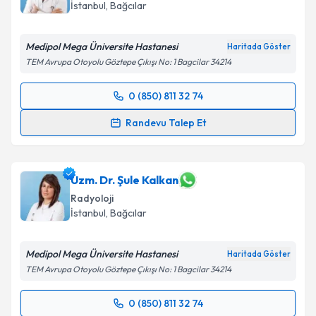
İstanbul
, Bağcılar
E-posta Adresiniz
Medipol Mega Üniversite Hastanesi
Haritada Göster
TEM Avrupa Otoyolu Göztepe Çıkışı No: 1 Bagcilar 34214
Kişisel verilerimin işlenmesine ilişkin
Aydınlatma
0 (850) 811 32 74
Randevu Takvimi Talebi
Metni
'ni okudum ve kişisel verilerimin belirtilen
Randevu Talep Et
kapsamda işlenmesini kabul ediyorum.
Prof. Dr. Erol Akgül
için randevu takvimi talebi
oluşturun. Size bu uzmandan randevu almanız için bir
Takvim Talebini Gönder
takvim hazırlandığında e-posta ile bilgilendireceğiz.
Uzm. Dr. Şule Kalkan
Radyoloji
E-posta Adresiniz
İstanbul
, Bağcılar
Medipol Mega Üniversite Hastanesi
Haritada Göster
TEM Avrupa Otoyolu Göztepe Çıkışı No: 1 Bagcilar 34214
Kişisel verilerimin işlenmesine ilişkin
Aydınlatma
Metni
'ni okudum ve kişisel verilerimin belirtilen
0 (850) 811 32 74
kapsamda işlenmesini kabul ediyorum.
Randevu Takvimi Talebi