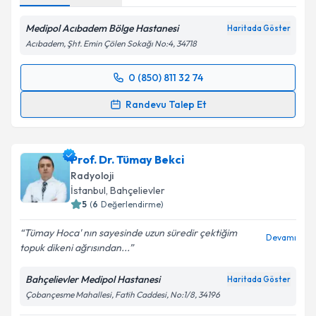
Medipol Acıbadem Bölge Hastanesi
Haritada Göster
Acıbadem, Şht. Emin Çölen Sokağı No:4, 34718
0 (850) 811 32 74
Randevu Takvimi Talebi
Randevu Talep Et
Dr. Öğr. Üyesi Banu Karaalioğlu
için randevu
takvimi talebi oluşturun. Size bu uzmandan randevu
Prof. Dr. Tümay Bekci
almanız için bir takvim hazırlandığında e-posta ile
bilgilendireceğiz.
Radyoloji
İstanbul
, Bahçelievler
E-posta Adresiniz
5
(
6
Değerlendirme)
Tümay Hoca' nın sayesinde uzun süredir çektiğim
Devamı
topuk dikeni ağrısından...
Kişisel verilerimin işlenmesine ilişkin
Aydınlatma
Bahçelievler Medipol Hastanesi
Haritada Göster
Metni
'ni okudum ve kişisel verilerimin belirtilen
Çobançesme Mahallesi, Fatih Caddesi, No:1/8, 34196
kapsamda işlenmesini kabul ediyorum.