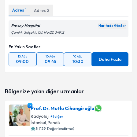
Adres
1
Adres
2
Emsey Hospital
Haritada Göster
Çamlık, Selçuklu Cd. No:22, 34912
En Yakın Saatler
10 Ağu
10 Ağu
10 Ağu
Daha Fazla
09:00
09:45
10:30
Bölgenize yakın diğer uzmanlar
Prof. Dr. Mutlu Cihangiroğlu
Radyoloji
+
1
diğer
İstanbul
, Pendik
5
(
129
Değerlendirme)