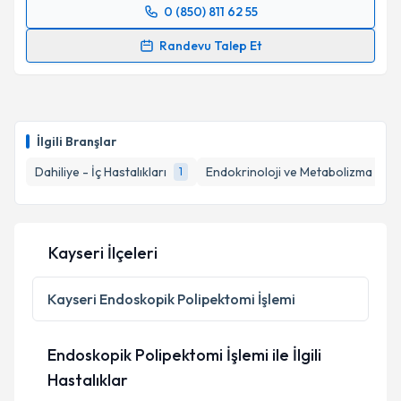
0 (850) 811 62 55
Randevu Takvimi Talebi
Randevu Talep Et
Prof. Dr. Züleyha Cihan Özdamar Karaca
için
randevu takvimi talebi oluşturun. Size bu uzmandan
randevu almanız için bir takvim hazırlandığında e-
posta ile bilgilendireceğiz.
İlgili Branşlar
E-posta Adresiniz
Dahiliye - İç Hastalıkları
Endokrinoloji ve Metabolizma Hasta
1
Kayseri İlçeleri
Kişisel verilerimin işlenmesine ilişkin
Aydınlatma
Metni
'ni okudum ve kişisel verilerimin belirtilen
kapsamda işlenmesini kabul ediyorum.
Kayseri
Endoskopik Polipektomi İşlemi
Takvim Talebini Gönder
Endoskopik Polipektomi İşlemi ile İlgili
Hastalıklar