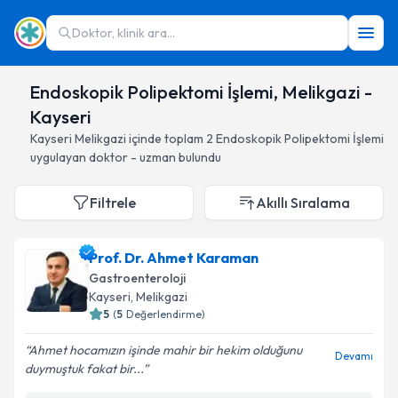
Doktor, klinik ara...
Endoskopik Polipektomi İşlemi, Melikgazi -
Kayseri
Kayseri
Melikgazi
içinde toplam
2
Endoskopik Polipektomi İşlemi
uygulayan doktor - uzman bulundu
Filtrele
Akıllı Sıralama
Prof. Dr. Ahmet Karaman
Gastroenteroloji
Kayseri
, Melikgazi
5
(
5
Değerlendirme)
Ahmet hocamızın işinde mahir bir hekim olduğunu
Devamı
duymuştuk fakat bir...