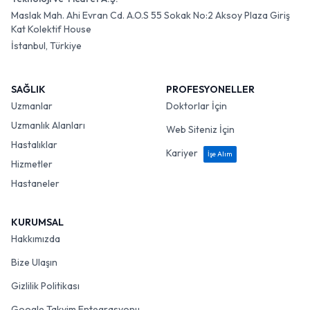
Maslak Mah. Ahi Evran Cd. A.O.S 55 Sokak No:2 Aksoy Plaza Giriş
Kat Kolektif House
İstanbul, Türkiye
SAĞLIK
PROFESYONELLER
Uzmanlar
Doktorlar İçin
Uzmanlık Alanları
Web Siteniz İçin
Hastalıklar
Kariyer
İşe Alım
Hizmetler
Hastaneler
KURUMSAL
Hakkımızda
Bize Ulaşın
Gizlilik Politikası
Google Takvim Entegrasyonu