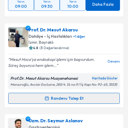
Yarın
Yarın
Yarın
Daha Fazla
09:00
09:30
10:00
Prof. Dr. Mesut Akarsu
Dahiliye - İç Hastalıkları
+
1
diğer
İzmir
, Bayraklı
4.8
(
3
Değerlendirme)
Mesut Hoca’ya endoskopi işlemi için başvurdum.
Devamı
Süreç boyunca hem işlem...
Prof.Dr. Mesut Akarsu Muayenehanesi
Haritada Göster
Mansuroğlu, Avcılar Exclusive, 288/4. Sk no:9/1 İç Kapı No: 90-65, 35535
Randevu Talep Et
Randevu Takvimi Talebi
Prof. Dr. Mesut Akarsu
için randevu takvimi talebi
Uzm. Dr. Seymur Aslanov
oluşturun. Size bu uzmandan randevu almanız için bir
Gastroenteroloji