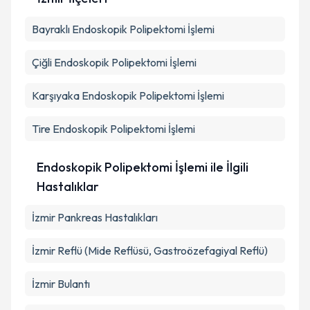
Kişisel verilerimin işlenmesine ilişkin
Aydınlatma
Bayraklı
Metni
Endoskopik Polipektomi İşlemi
'ni okudum ve kişisel verilerimin belirtilen
kapsamda işlenmesini kabul ediyorum.
Çiğli
Endoskopik Polipektomi İşlemi
Takvim Talebini Gönder
Karşıyaka
Endoskopik Polipektomi İşlemi
Tire
Endoskopik Polipektomi İşlemi
Endoskopik Polipektomi İşlemi ile İlgili
Hastalıklar
İzmir Pankreas Hastalıkları
İzmir Reflü (Mide Reflüsü, Gastroözefagiyal Reflü)
İzmir Bulantı