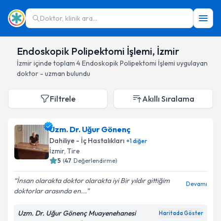
Doktor, klinik ara...
Endoskopik Polipektomi İşlemi, İzmir
İzmir
içinde toplam
4
Endoskopik Polipektomi İşlemi
uygulayan
doktor - uzman bulundu
Filtrele
Akıllı Sıralama
Uzm. Dr. Uğur Gönenç
Dahiliye - İç Hastalıkları
+
1
diğer
İzmir
, Tire
5
(
47
Değerlendirme)
İnsan olarakta doktor olarakta iyi Bir yıldır gittiğim
Devamı
doktorlar arasında en...
Uzm. Dr. Uğur Gönenç Muayenehanesi
Haritada Göster