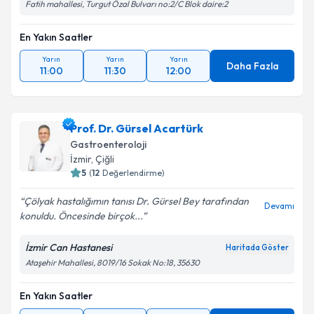
Fatih mahallesi, Turgut Özal Bulvarı no:2/C Blok daire:2
En Yakın Saatler
Yarın
Yarın
Yarın
Daha Fazla
11:00
11:30
12:00
Prof. Dr. Gürsel Acartürk
Gastroenteroloji
İzmir
, Çiğli
5
(
12
Değerlendirme)
Çölyak hastalığımın tanısı Dr. Gürsel Bey tarafından
Devamı
konuldu. Öncesinde birçok...
İzmir Can Hastanesi
Haritada Göster
Ataşehir Mahallesi, 8019/16 Sokak No:18, 35630
En Yakın Saatler