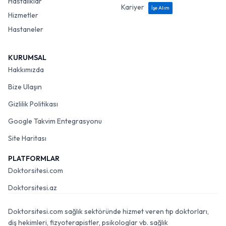
Hastalıklar
Kariyer
İşe Alım
Hizmetler
Hastaneler
KURUMSAL
Hakkımızda
Bize Ulaşın
Gizlilik Politikası
Google Takvim Entegrasyonu
Site Haritası
PLATFORMLAR
Doktorsitesi.com
Doktorsitesi.az
Doktorsitesi.com sağlık sektöründe hizmet veren tıp doktorları,
diş hekimleri, fizyoterapistler, psikologlar vb. sağlık