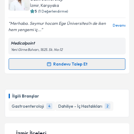
takvim hazırlandığında e-posta ile bilgilendireceğiz.
İzmir
, Karşıyaka
5
(
1
Değerlendirme)
E-posta Adresiniz
Merhaba. Seymur hocam Ege Üniversitesi’n de iken
Devamı
hem yengemi iç...
Medicalpoint
Kişisel verilerimin işlenmesine ilişkin
Aydınlatma
Yeni Girne Bulvarı, 1825. Sk. No:12
Metni
'ni okudum ve kişisel verilerimin belirtilen
kapsamda işlenmesini kabul ediyorum.
Randevu Talep Et
Randevu Takvimi Talebi
Takvim Talebini Gönder
Uzm. Dr. Seymur Aslanov
için randevu takvimi talebi
oluşturun. Size bu uzmandan randevu almanız için bir
İlgili Branşlar
takvim hazırlandığında e-posta ile bilgilendireceğiz.
Gastroenteroloji
Dahiliye - İç Hastalıkları
4
2
E-posta Adresiniz
İzmir İlçeleri