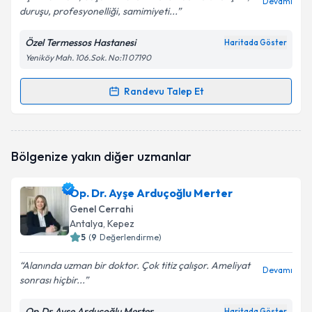
Devamı
duruşu, profesyonelliği, samimiyeti...
Özel Termessos Hastanesi
Haritada Göster
Yeniköy Mah. 106.Sok. No:11 07190
Randevu Talep Et
Randevu Takvimi Talebi
Op. Dr. Mani Habibi
için randevu takvimi talebi
Bölgenize yakın diğer uzmanlar
oluşturun. Size bu uzmandan randevu almanız için bir
takvim hazırlandığında e-posta ile bilgilendireceğiz.
Op. Dr. Ayşe Arduçoğlu Merter
E-posta Adresiniz
Genel Cerrahi
Antalya
, Kepez
5
(
9
Değerlendirme)
Alanında uzman bir doktor. Çok titiz çalışor. Ameliyat
Kişisel verilerimin işlenmesine ilişkin
Aydınlatma
Devamı
sonrası hiçbir...
Metni
'ni okudum ve kişisel verilerimin belirtilen
kapsamda işlenmesini kabul ediyorum.
Op.Dr.Ayşe Arduçoğlu Merter
Haritada Göster