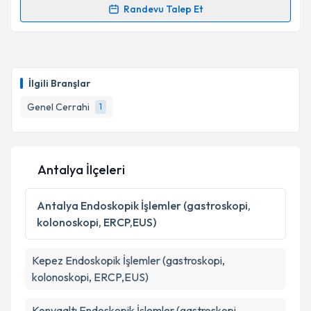
Takvim Talebini Gönder
Randevu Talep Et
Op. Dr. Vedat Kürkçü
için randevu takvimi talebi
oluşturun. Size bu uzmandan randevu almanız için bir
takvim hazırlandığında e-posta ile bilgilendireceğiz.
İlgili Branşlar
E-posta Adresiniz
Genel Cerrahi
1
Kişisel verilerimin işlenmesine ilişkin
Aydınlatma
Antalya İlçeleri
Metni
'ni okudum ve kişisel verilerimin belirtilen
kapsamda işlenmesini kabul ediyorum.
Antalya
Endoskopik İşlemler (gastroskopi,
kolonoskopi, ERCP,EUS)
Takvim Talebini Gönder
Kepez
Endoskopik İşlemler (gastroskopi,
kolonoskopi, ERCP,EUS)
Konyaaltı
Endoskopik İşlemler (gastroskopi,