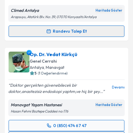
Climed Antalya
Haritada Göster
Arapsuyu, Atatürk Blv. No: 39, 07070 Konyaaltı/Antalya
Randevu Talep Et
Randevu Takvimi Talebi
Op. Dr. Turaj Aghayeva
için randevu takvimi talebi
Op. Dr. Vedat Kürkçü
oluşturun. Size bu uzmandan randevu almanız için bir
Genel Cerrahi
takvim hazırlandığında e-posta ile bilgilendireceğiz.
Antalya
, Manavgat
5
(
1
Değerlendirme)
E-posta Adresiniz
Doktor gerçekten güvenebilecek bir
Devamı
doktor,anastezisiz endoskopi yaptım,ve hiç bir şey...
Manavgat Yaşam Hastanesi
Haritada Göster
Kişisel verilerimin işlenmesine ilişkin
Aydınlatma
Hasan Fehmi Boztepe Caddesi no:176
Metni
'ni okudum ve kişisel verilerimin belirtilen
kapsamda işlenmesini kabul ediyorum.
0 (850) 474 67 47
Randevu Takvimi Talebi