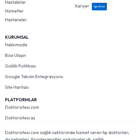
Hastalıklar
Kariyer
İşe Alım
Hizmetler
Hastaneler
KURUMSAL
Hakkımızda
Bize Ulaşın
Gizlilik Politikası
Google Takvim Entegrasyonu
Site Haritası
PLATFORMLAR
Doktorsitesi.com
Doktorsitesi.az
Doktorsitesi.com sağlık sektöründe hizmet veren tıp doktorları,
diş hekimleri, fizyoterapistler, psikologlar vb. sağlık