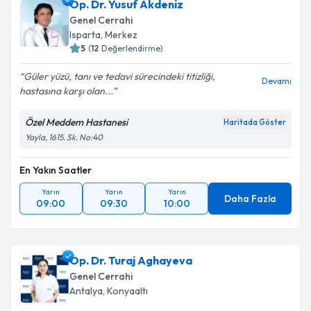
Op. Dr. Direnç Yiğit
için randevu takvimi talebi
Op. Dr. Yusuf Akdeniz
oluşturun. Size bu uzmandan randevu almanız için bir
Genel Cerrahi
takvim hazırlandığında e-posta ile bilgilendireceğiz.
Isparta
, Merkez
5
(
12
Değerlendirme)
E-posta Adresiniz
Güler yüzü, tanı ve tedavi sürecindeki titizliği,
Devamı
hastasına karşı olan...
Özel Meddem Hastanesi
Haritada Göster
Kişisel verilerimin işlenmesine ilişkin
Aydınlatma
Yayla, 1615. Sk. No:40
Metni
'ni okudum ve kişisel verilerimin belirtilen
kapsamda işlenmesini kabul ediyorum.
En Yakın Saatler
Yarın
Yarın
Yarın
Takvim Talebini Gönder
Daha Fazla
09:00
09:30
10:00
Op. Dr. Turaj Aghayeva
Genel Cerrahi
Antalya
, Konyaaltı