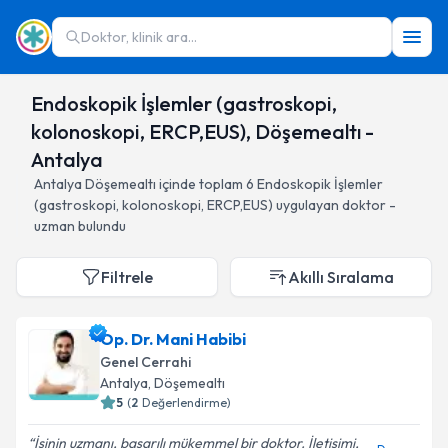
Doktor, klinik ara...
Endoskopik İşlemler (gastroskopi,
kolonoskopi, ERCP,EUS), Döşemealtı -
Antalya
Antalya
Döşemealtı
içinde toplam
6
Endoskopik İşlemler
(gastroskopi, kolonoskopi, ERCP,EUS)
uygulayan doktor -
uzman bulundu
Filtrele
Akıllı Sıralama
Op. Dr. Mani Habibi
Genel Cerrahi
Antalya
, Döşemealtı
5
(
2
Değerlendirme)
İşinin uzmanı, başarılı mükemmel bir doktor. İletişimi,