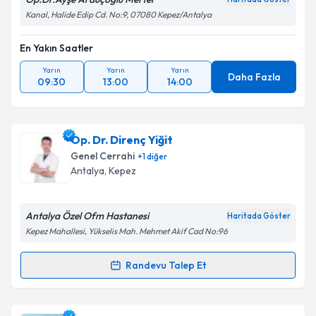
Kanal, Halide Edip Cd. No:9, 07080 Kepez/Antalya
Takvim Talebini Gönder
En Yakın Saatler
Yarın
Yarın
Yarın
Daha Fazla
09:30
13:00
14:00
Op. Dr. Direnç Yiğit
Genel Cerrahi
+
1
diğer
Antalya
, Kepez
Antalya Özel Ofm Hastanesi
Haritada Göster
Kepez Mahallesi, Yükselis Mah. Mehmet Akif Cad No:96
Randevu Talep Et
Randevu Takvimi Talebi