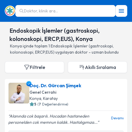
Doktor, klinik ara...
Endoskopik İşlemler (gastroskopi,
kolonoskopi, ERCP,EUS), Konya
Konya
içinde toplam
1
Endoskopik İşlemler (gastroskopi,
kolonoskopi, ERCP,EUS)
uygulayan doktor - uzman bulundu
Filtrele
Akıllı Sıralama
Doç. Dr. Gürcan Şimşek
Genel Cerrahi
Konya
, Karatay
5
(
7
Değerlendirme)
Alanında cok başarılı. Hocadan hastaneden
Devamı
personelden cok memnun kaldık. Hastalıgımıza...