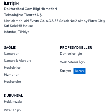
İLETİŞİM
Doktorsitesi Com Bilgi Hizmetleri
Teknoloji ve Ticaret A.Ş.
Maslak Mah. Ahi Evran Cd. A.O.S 55 Sokak No:2 Aksoy Plaza Giriş
Kat Kolektif House
İstanbul, Türkiye
SAĞLIK
PROFESYONELLER
Uzmanlar
Doktorlar İçin
Uzmanlık Alanları
Web Siteniz İçin
Hastalıklar
Kariyer
İşe Alım
Hizmetler
Hastaneler
KURUMSAL
Hakkımızda
Bize Ulaşın