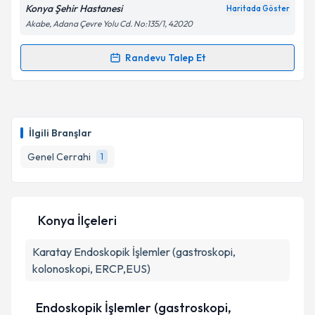
Konya Şehir Hastanesi
Haritada Göster
Akabe, Adana Çevre Yolu Cd. No:135/1, 42020
Randevu Talep Et
Randevu Takvimi Talebi
Doç. Dr. Gürcan Şimşek
için randevu takvimi talebi
oluşturun. Size bu uzmandan randevu almanız için bir
İlgili Branşlar
takvim hazırlandığında e-posta ile bilgilendireceğiz.
Genel Cerrahi
1
E-posta Adresiniz
Konya İlçeleri
Kişisel verilerimin işlenmesine ilişkin
Aydınlatma
Karatay
Metni
Endoskopik İşlemler (gastroskopi,
'ni okudum ve kişisel verilerimin belirtilen
kapsamda işlenmesini kabul ediyorum.
kolonoskopi, ERCP,EUS)
Endoskopik İşlemler (gastroskopi,
Takvim Talebini Gönder