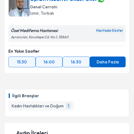
Genel Cerrahi
İzmir
, Torbalı
Özel Medifema Hastanesi
Haritada Göster
Ayrancılar, Kocatepe Cd. No.1, 35860
En Yakın Saatler
15:30
16:00
16:30
Daha Fazla
İlgili Branşlar
Kadın Hastalıkları ve Doğum
1
Aydın İlçeleri