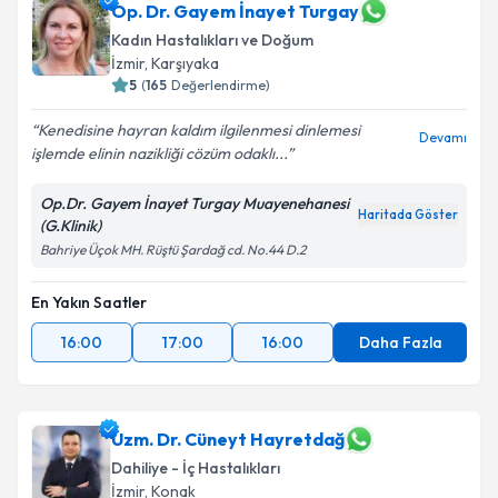
Op. Dr. Gayem İnayet Turgay
Kadın Hastalıkları ve Doğum
İzmir
, Karşıyaka
5
(
165
Değerlendirme)
Kenedisine hayran kaldım ilgilenmesi dinlemesi
Devamı
işlemde elinin nazikliği cözüm odaklı...
Op.Dr. Gayem İnayet Turgay Muayenehanesi
Haritada Göster
(G.Klinik)
Bahriye Üçok MH. Rüştü Şardağ cd. No.44 D.2
En Yakın Saatler
16:00
17:00
16:00
Daha Fazla
Uzm. Dr. Cüneyt Hayretdağ
Dahiliye - İç Hastalıkları
İzmir
, Konak