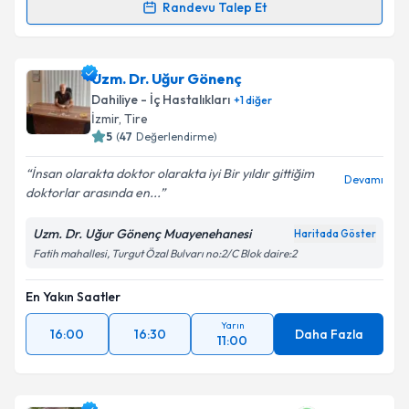
Randevu Talep Et
Randevu Takvimi Talebi
Dr. Kemalettin Uygur
için randevu takvimi talebi
Uzm. Dr. Uğur Gönenç
oluşturun. Size bu uzmandan randevu almanız için bir
Dahiliye - İç Hastalıkları
+
1
diğer
takvim hazırlandığında e-posta ile bilgilendireceğiz.
İzmir
, Tire
5
(
47
Değerlendirme)
E-posta Adresiniz
İnsan olarakta doktor olarakta iyi Bir yıldır gittiğim
Devamı
doktorlar arasında en...
Uzm. Dr. Uğur Gönenç Muayenehanesi
Haritada Göster
Kişisel verilerimin işlenmesine ilişkin
Aydınlatma
Fatih mahallesi, Turgut Özal Bulvarı no:2/C Blok daire:2
Metni
'ni okudum ve kişisel verilerimin belirtilen
kapsamda işlenmesini kabul ediyorum.
En Yakın Saatler
Yarın
Takvim Talebini Gönder
16:00
16:30
Daha Fazla
11:00