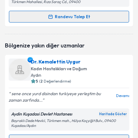
Türkmen Mahallesi, Rıza Saraç Cd., 09400
Randevu Talep Et
Randevu Takvimi Talebi
Op. Dr. Ece Uslu Esen
için randevu takvimi talebi
Bölgenize yakın diğer uzmanlar
oluşturun. Size bu uzmandan randevu almanız için bir
takvim hazırlandığında e-posta ile bilgilendireceğiz.
Dr. Kemalettin Uygur
E-posta Adresiniz
Kadın Hastalıkları ve Doğum
Aydın
5
(
2
Değerlendirme)
sene once yurd disindan turkiyeye yerleştim bu
Kişisel verilerimin işlenmesine ilişkin
Aydınlatma
Devamı
zaman zarfında...
Metni
'ni okudum ve kişisel verilerimin belirtilen
kapsamda işlenmesini kabul ediyorum.
Aydin Kuşadasi Devlet Hastanesı
Haritada Göster
Bayraklı Dede Mevkii, Türkmen mah., Hülya Koçyiğit Bulv., 09400
Kuşadası/Aydın
Takvim Talebini Gönder