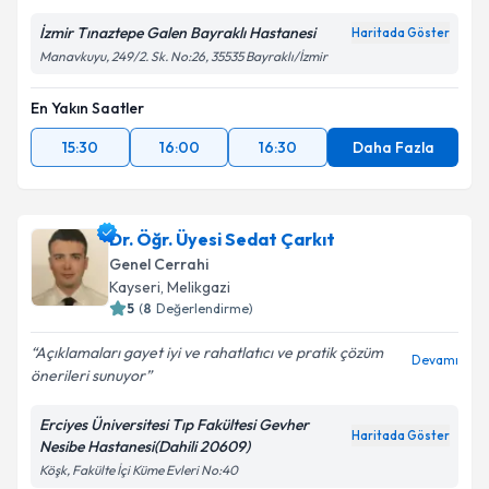
İzmir Tınaztepe Galen Bayraklı Hastanesi
Haritada Göster
Manavkuyu, 249/2. Sk. No:26, 35535 Bayraklı/İzmir
En Yakın Saatler
15:30
16:00
16:30
Daha Fazla
Dr. Öğr. Üyesi Sedat Çarkıt
Genel Cerrahi
Kayseri
, Melikgazi
5
(
8
Değerlendirme)
Açıklamaları gayet iyi ve rahatlatıcı ve pratik çözüm
Devamı
önerileri sunuyor
Erciyes Üniversitesi Tıp Fakültesi Gevher
Haritada Göster
Nesibe Hastanesi(Dahili 20609)
Köşk, Fakülte İçi Küme Evleri No:40