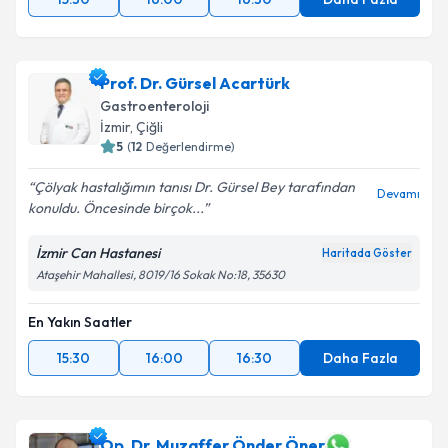
Prof. Dr. Gürsel Acartürk
Gastroenteroloji
İzmir
, Çiğli
5
(
12
Değerlendirme)
Çölyak hastalığımın tanısı Dr. Gürsel Bey tarafından
Devamı
konuldu. Öncesinde birçok...
İzmir Can Hastanesi
Haritada Göster
Ataşehir Mahallesi, 8019/16 Sokak No:18, 35630
En Yakın Saatler
15:30
16:00
16:30
Daha Fazla
Op. Dr. Muzaffer Önder Öner