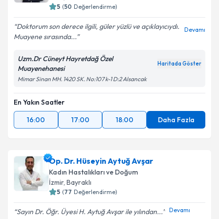
5
(
50
Değerlendirme)
Doktorum son derece ilgili, güler yüzlü ve açıklayıcıydı.
Devamı
Muayene sırasında...
Uzm.Dr Cüneyt Hayretdağ Özel
Haritada Göster
Muayenehanesi
Mimar Sinan MH. 1420 SK. No:107 k-1 D:2 Alsancak
En Yakın Saatler
16:00
17:00
18:00
Daha Fazla
Op. Dr. Hüseyin Aytuğ Avşar
Kadın Hastalıkları ve Doğum
İzmir
, Bayraklı
5
(
77
Değerlendirme)
Devamı
Sayın Dr. Öğr. Üyesi H. Aytuğ Avşar ile yılından...