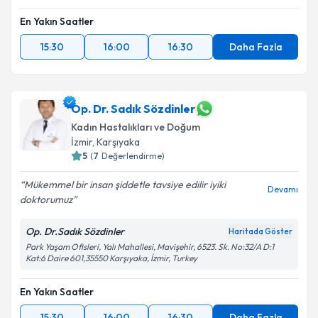
En Yakın Saatler
15:30
16:00
16:30
Daha Fazla
Op. Dr. Sadık Sözdinler
Kadın Hastalıkları ve Doğum
İzmir
, Karşıyaka
5
(
7
Değerlendirme)
Mükemmel bir insan şiddetle tavsiye edilir iyiki
Devamı
doktorumuz
Op. Dr.Sadık Sözdinler
Haritada Göster
Park Yaşam Ofisleri, Yalı Mahallesi, Mavişehir, 6523. Sk. No:32/A D:1
Kat:6 Daire 601,35550 Karşıyaka, İzmir, Turkey
En Yakın Saatler
15:30
16:00
16:30
Daha Fazla