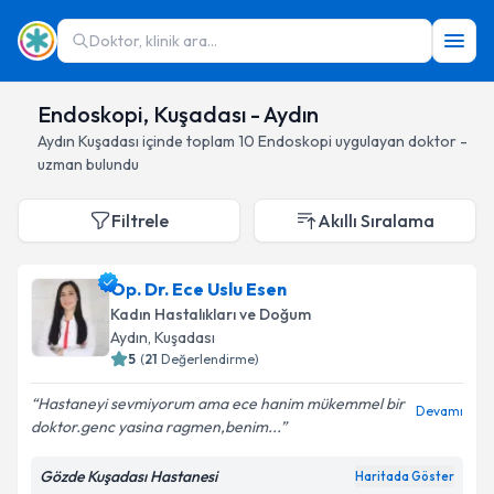
Doktor, klinik ara...
Endoskopi, Kuşadası - Aydın
Aydın
Kuşadası
içinde toplam
10
Endoskopi
uygulayan doktor -
uzman bulundu
Filtrele
Akıllı Sıralama
Op. Dr. Ece Uslu Esen
Kadın Hastalıkları ve Doğum
Aydın
, Kuşadası
5
(
21
Değerlendirme)
Hastaneyi sevmiyorum ama ece hanim mükemmel bir
Devamı
doktor.genc yasina ragmen,benim...
Gözde Kuşadası Hastanesi
Haritada Göster