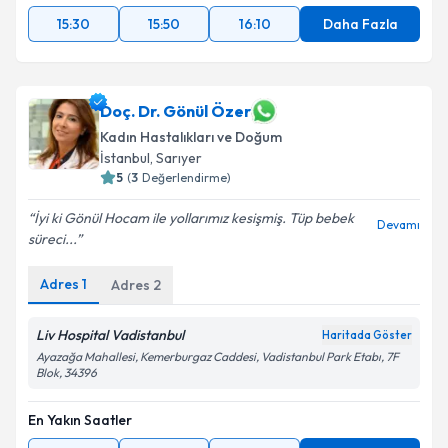
15:30
15:50
16:10
Daha Fazla
Doç. Dr. Gönül Özer
Kadın Hastalıkları ve Doğum
İstanbul
, Sarıyer
5
(
3
Değerlendirme)
İyi ki Gönül Hocam ile yollarımız kesişmiş. Tüp bebek
Devamı
süreci...
Adres
1
Adres
2
Liv Hospital Vadistanbul
Haritada Göster
Ayazağa Mahallesi, Kemerburgaz Caddesi, Vadistanbul Park Etabı, 7F
Blok, 34396
En Yakın Saatler