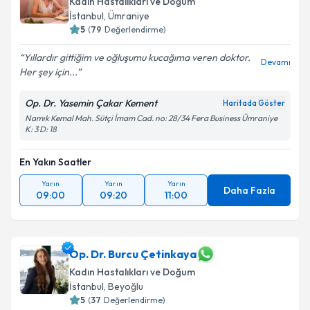
Kadın Hastalıkları ve Doğum
İstanbul
, Ümraniye
5
(
79
Değerlendirme)
Kişisel verilerimin işlenmesine ilişkin
Aydınlatma
Yıllardır gittiğim ve oğluşumu kucağıma veren doktor.
Devamı
Metni
'ni okudum ve kişisel verilerimin belirtilen
Her şey için...
kapsamda işlenmesini kabul ediyorum.
Op. Dr. Yasemin Çakar Kement
Haritada Göster
Namık Kemal Mah. Sütçi İmam Cad. no: 28/34 Fera Business Ümraniye
Takvim Talebini Gönder
K: 3 D: 18
En Yakın Saatler
Yarın
Yarın
Yarın
Daha Fazla
09:00
09:20
11:00
Op. Dr. Burcu Çetinkaya
Kadın Hastalıkları ve Doğum
İstanbul
, Beyoğlu
5
(
37
Değerlendirme)