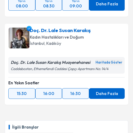
Yarın
Yarın
Yarın
Daha Fazla
08:00
08:30
09:00
Doç. Dr. Lale Susan Karakış
Kadın Hastalıkları ve Doğum
İstanbul
, Kadıköy
Doç. Dr. Lale Susan Karakış Muayenehanesi
Haritada Göster
Caddebostan, Ethemefendi Caddesi Çapçı Apartmanı No: 14/4
En Yakın Saatler
15:30
16:00
16:30
Daha Fazla
İlgili Branşlar