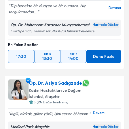
Tüp bebekte bir duayen ve bir numara. Hiç
Devamı
sorgulamadan...
Op. Dr. Muharrem Karacaer Muayenehanesi
Haritada Göster
Fikirtepe mah, Yıldırım sok, No:10/3 Optimist Residence
En Yakın Saatler
Yarın
Yarın
17:30
Daha Fazla
13:30
14:00
Op. Dr. Asiya Sadıgzade
Kadın Hastalıkları ve Doğum
İstanbul
, Ataşehir
5
(
24
Değerlendirme)
Devamı
İkgili, alakalı, güler yüzlü, işini seven bi hekim
Medical Park Ataşehir
Haritada Göster