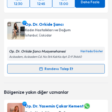
Daha Fazla
12:30
12:45
13:00
Op. Dr. Orkide Şancı
Kadın Hastalıkları ve Doğum
İstanbul
, Üsküdar
Op. Dr. Orkide Şancı Muayenehanesi
Haritada Göster
Acıbadem, Acıbadem Cd. No:164 Kaktüs Apt. D:9 34660
Randevu Talep Et
Randevu Takvimi Talebi
Op. Dr. Orkide Şancı
için randevu takvimi talebi
Bölgenize yakın diğer uzmanlar
oluşturun. Size bu uzmandan randevu almanız için bir
takvim hazırlandığında e-posta ile bilgilendireceğiz.
Op. Dr. Yasemin Çakar Kement
E-posta Adresiniz