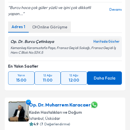
Burcu hoca çok güler yüzlü ve işini çok dikkatli
Devamı
yapan...
Adres
1
Online Görüşme
Op. Dr. Burcu Çetinkaya
Haritada Göster
Kemankeş Karamustafa Paşa, Fransız Geçidi Sokağı, Fransız Geçidi İş
Hanı C Blok No:53 K:5
En Yakın Saatler
Yarın
12 Ağu
12 Ağu
Daha Fazla
15:00
11:00
12:00
Op. Dr. Muharrem Karacaer
Kadın Hastalıkları ve Doğum
İstanbul
, Üsküdar
4.9
(
7
Değerlendirme)