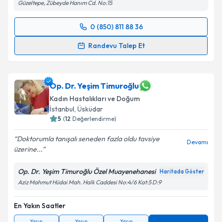
Güzeltepe, Zübeyde Hanım Cd. No:15
0 (850) 811 88 36
Randevu Takvimi Talebi
Randevu Talep Et
Op. Dr. Tonguç Arslan
için randevu takvimi talebi
oluşturun. Size bu uzmandan randevu almanız için bir
takvim hazırlandığında e-posta ile bilgilendireceğiz.
Op. Dr. Yeşim Timuroğlu
Kadın Hastalıkları ve Doğum
E-posta Adresiniz
İstanbul
, Üsküdar
5
(
12
Değerlendirme)
Doktorumla tanışalı seneden fazla oldu tavsiye
Devamı
üzerine...
Kişisel verilerimin işlenmesine ilişkin
Aydınlatma
Metni
'ni okudum ve kişisel verilerimin belirtilen
Op. Dr. Yeşim Timuroğlu Özel Muayenehanesi
Haritada Göster
kapsamda işlenmesini kabul ediyorum.
Aziz Mahmut Hüdai Mah. Halk Caddesi No:4/6 Kat:5 D:9
Takvim Talebini Gönder
En Yakın Saatler
Yarın
Yarın
Yarın