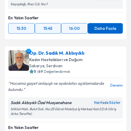
Kayışdağı, Raci Cd. No:1
En Yakın Saatler
15:30
15:45
16:00
Daha Fazla
Op. Dr. Sadık M. Akbıyıklı
Kadın Hastalıkları ve Doğum
Sakarya
, Serdivan
5
(
69
Değerlendirme)
Hocamız gayet anlayışlı ve aydınlatıcı açıklamalarda
Devamı
bulundu.
Sadık Akbıyıklı Özel Muayenehane
Haritada Göster
İstiklal Mah. Bulut Sok. No:25 Göral Mobilya İş Merkezi Kat:2 D:8 (Giriş
Arka Tarafta)
En Yakın Saatler