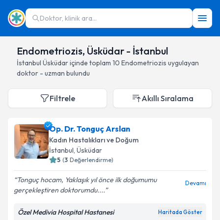
Doktor, klinik ara...
Endometriozis, Üsküdar - İstanbul
İstanbul
Üsküdar
içinde toplam
10
Endometriozis
uygulayan
doktor - uzman bulundu
Filtrele
Akıllı Sıralama
Op. Dr. Tonguç Arslan
Kadın Hastalıkları ve Doğum
İstanbul
, Üsküdar
5
(
3
Değerlendirme)
Tonguç hocam, Yaklaşık yıl önce ilk doğumumu
Devamı
gerçekleştiren doktorumdu....
Özel Medivia Hospital Hastanesi
Haritada Göster