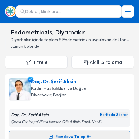
Doktor, klinik ara...
Endometriozis, Diyarbakır
Diyarbakır
içinde toplam
5
Endometriozis
uygulayan doktor -
uzman bulundu
Filtrele
Akıllı Sıralama
Doç. Dr. Şerif Aksin
Kadın Hastalıkları ve Doğum
Diyarbakır
, Bağlar
Doç. Dr. Şerif Aksin
Haritada Göster
Çeysa Centropol Plaza Merkez, Ofis A Blok, Kat:8, No: 31,
Randevu Talep Et