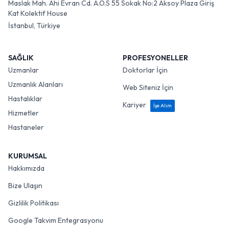
Maslak Mah. Ahi Evran Cd. A.O.S 55 Sokak No:2 Aksoy Plaza Giriş
Kat Kolektif House
İstanbul, Türkiye
SAĞLIK
PROFESYONELLER
Uzmanlar
Doktorlar İçin
Uzmanlık Alanları
Web Siteniz İçin
Hastalıklar
Kariyer
İşe Alım
Hizmetler
Hastaneler
KURUMSAL
Hakkımızda
Bize Ulaşın
Gizlilik Politikası
Google Takvim Entegrasyonu