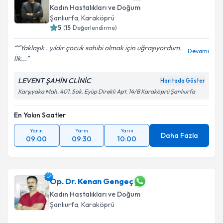
Kadın Hastalıkları ve Doğum
Şanlıurfa
, Karaköprü
5
(
15
Değerlendirme)
“Yaklaşık . yıldır çocuk sahibi olmak için uğraşıyordum.
Devamı
İlk...
LEVENT ŞAHİN CLİNİC
Haritada Göster
Karşıyaka Mah. 401. Sok. Eyüp Direkli Apt. 14/B Karaköprü Şanlıurfa
En Yakın Saatler
Yarın
Yarın
Yarın
Daha Fazla
09:00
09:30
10:00
Op. Dr. Kenan Gengeç
Kadın Hastalıkları ve Doğum
Şanlıurfa
, Karaköprü