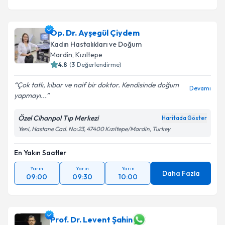
Op. Dr. Ayşegül Çiydem
Kadın Hastalıkları ve Doğum
Mardin
, Kızıltepe
4.8
(
3
Değerlendirme)
Çok tatlı, kibar ve naif bir doktor. Kendisinde doğum
Devamı
yapmayı...
Özel Cihanpol Tıp Merkezi
Haritada Göster
Yeni, Hastane Cad. No:23, 47400 Kızıltepe/Mardin, Turkey
En Yakın Saatler
Yarın
Yarın
Yarın
Daha Fazla
09:00
09:30
10:00
Prof. Dr. Levent Şahin