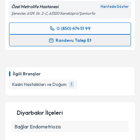
Özel Metrolife Hastanesi
Haritada Göster
Şenevler, 6129. Sk. 2-C, 63320 Karaköprü/Şanlıurfa
0 (850) 474 51 99
Randevu Takvimi Talebi
Randevu Talep Et
Op. Dr. Kenan Gengeç
için randevu takvimi talebi
oluşturun. Size bu uzmandan randevu almanız için bir
takvim hazırlandığında e-posta ile bilgilendireceğiz.
İlgili Branşlar
E-posta Adresiniz
Kadın Hastalıkları ve Doğum
1
Kişisel verilerimin işlenmesine ilişkin
Aydınlatma
Diyarbakır İlçeleri
Metni
'ni okudum ve kişisel verilerimin belirtilen
kapsamda işlenmesini kabul ediyorum.
Bağlar
Endometriozis