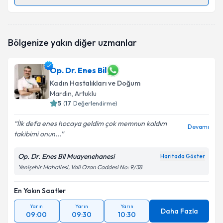
Randevu Takvimi Talebi
Doç. Dr. Şerif Aksin
için randevu takvimi talebi
Bölgenize yakın diğer uzmanlar
oluşturun. Size bu uzmandan randevu almanız için bir
takvim hazırlandığında e-posta ile bilgilendireceğiz.
Op. Dr. Enes Bil
E-posta Adresiniz
Kadın Hastalıkları ve Doğum
Mardin
, Artuklu
5
(
17
Değerlendirme)
Kişisel verilerimin işlenmesine ilişkin
Aydınlatma
İlk defa enes hocaya geldim çok memnun kaldım
Devamı
Metni
'ni okudum ve kişisel verilerimin belirtilen
takibimi onun...
kapsamda işlenmesini kabul ediyorum.
Op. Dr. Enes Bil Muayenehanesi
Haritada Göster
Yenişehir Mahallesi, Vali Ozan Caddesi No: 9/38
Takvim Talebini Gönder
En Yakın Saatler
Yarın
Yarın
Yarın
Daha Fazla
09:00
09:30
10:30