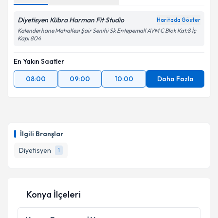
Diyetisyen Kübra Harman Fit Studio
Haritada Göster
Kalenderhane Mahallesi Şair Senihi Sk Entepemall AVM C Blok Kat:8 İç
Kapı 804
En Yakın Saatler
08:00
09:00
10:00
Daha Fazla
İlgili Branşlar
Diyetisyen
1
Konya İlçeleri