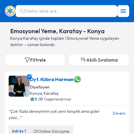
Doktor, klinik ara...
Emosyonel Yeme, Karatay - Konya
Konya
Karatay
içinde toplam
1
Emosyonel Yeme
uygulayan
doktor - uzman bulundu
Filtrele
Akıllı Sıralama
Dyt. Kübra Harman
Diyetisyen
Konya
, Karatay
5
(
10
Değerlendirme)
Çok fazla deneyimim yok yeni tanıştık ama güler
Devamı
yüzü...
Adres
1
Online Görüşme