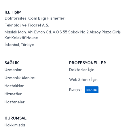
İLETİŞİM
Doktorsitesi Com Bilgi Hizmetleri
Teknoloji ve Ticaret A.Ş.
Maslak Mah. Ahi Evran Cd. A.O.S 55 Sokak No:2 Aksoy Plaza Giriş
Kat Kolektif House
İstanbul, Türkiye
SAĞLIK
PROFESYONELLER
Uzmanlar
Doktorlar İçin
Uzmanlık Alanları
Web Siteniz İçin
Hastalıklar
Kariyer
İşe Alım
Hizmetler
Hastaneler
KURUMSAL
Hakkımızda