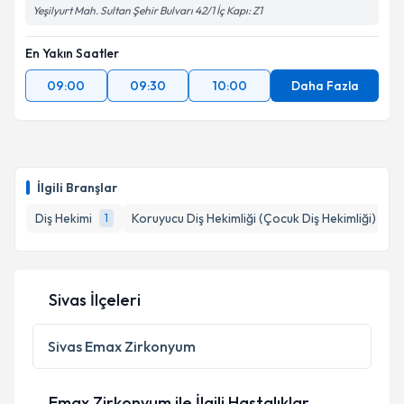
Yeşilyurt Mah. Sultan Şehir Bulvarı 42/1 İç Kapı: Z1
En Yakın Saatler
09:00
09:30
10:00
Daha Fazla
İlgili Branşlar
Diş Hekimi
Koruyucu Diş Hekimliği (Çocuk Diş Hekimliği)
1
1
Sivas İlçeleri
Sivas
Emax Zirkonyum
Emax Zirkonyum ile İlgili Hastalıklar