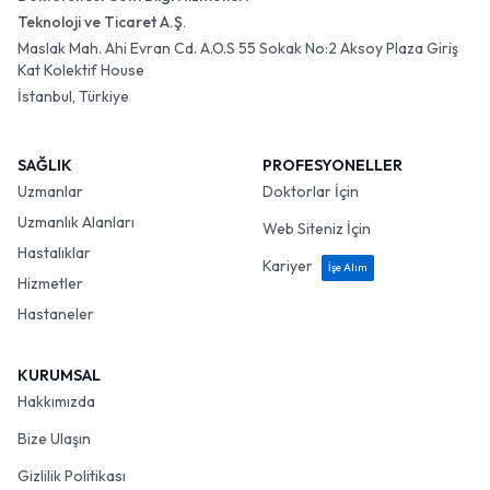
Teknoloji ve Ticaret A.Ş.
Maslak Mah. Ahi Evran Cd. A.O.S 55 Sokak No:2 Aksoy Plaza Giriş
Kat Kolektif House
İstanbul, Türkiye
SAĞLIK
PROFESYONELLER
Uzmanlar
Doktorlar İçin
Uzmanlık Alanları
Web Siteniz İçin
Hastalıklar
Kariyer
İşe Alım
Hizmetler
Hastaneler
KURUMSAL
Hakkımızda
Bize Ulaşın
Gizlilik Politikası