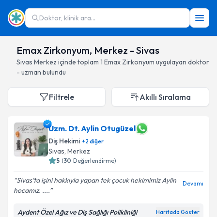
Doktor, klinik ara...
Emax Zirkonyum, Merkez - Sivas
Sivas
Merkez
içinde toplam
1
Emax Zirkonyum
uygulayan doktor
- uzman bulundu
Filtrele
Akıllı Sıralama
Uzm. Dt. Aylin Otugüzel
Diş Hekimi
+
2
diğer
Sivas
, Merkez
5
(
30
Değerlendirme)
Sivas’ta işini hakkıyla yapan tek çocuk hekimimiz Aylin
Devamı
hocamız. ....
Aydent Özel Ağız ve Diş Sağlığı Polikliniği
Haritada Göster