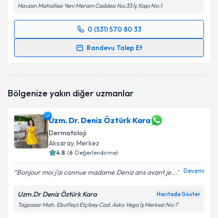
Havzan Mahallesi Yeni Meram Caddesi No:33 İç Kapı No:1
0 (531) 570 80 33
Randevu Takvimi Talebi
Randevu Talep Et
Uzm. Dr. Kadriye Akar
için randevu takvimi talebi
oluşturun. Size bu uzmandan randevu almanız için bir
takvim hazırlandığında e-posta ile bilgilendireceğiz.
Bölgenize yakın diğer uzmanlar
E-posta Adresiniz
Uzm. Dr. Deniz Öztürk Kara
Dermatoloji
Aksaray
, Merkez
Kişisel verilerimin işlenmesine ilişkin
4.8
(
6
Değerlendirme)
Aydınlatma
Metni
'ni okudum ve kişisel verilerimin belirtilen
Devamı
Bonjour moi j'ai connue madame Deniz ans avant je...
kapsamda işlenmesini kabul ediyorum.
Uzm.Dr Deniz Öztürk Kara
Haritada Göster
Takvim Talebini Gönder
Taşpazar Mah. Ebulfeyz Elçibey Cad. Asko Vega İş Merkezi No:7