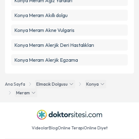
Konya Meram Ağız Yaraları
Konya Meram Akıllı dolgu
Konya Meram Akne Vulgaris
Konya Meram Alerjik Deri Hastalıkları
Konya Meram Alerjik Egzama
Ana Sayfa
Elmacik Dolgusu
Konya
Meram
Videolar
Blog
Online Terapi
Online Diyet