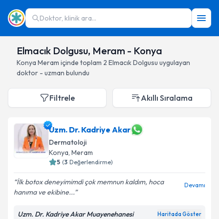
Doktor, klinik ara...
Elmacık Dolgusu, Meram - Konya
Konya
Meram
içinde toplam
2
Elmacık Dolgusu
uygulayan
doktor - uzman bulundu
Filtrele
Akıllı Sıralama
Uzm. Dr. Kadriye Akar
Dermatoloji
Konya
, Meram
5
(
3
Değerlendirme)
İlk botox deneyimimdi çok memnun kaldım, hoca
Devamı
hanıma ve ekibine...
Uzm. Dr. Kadriye Akar Muayenehanesi
Haritada Göster