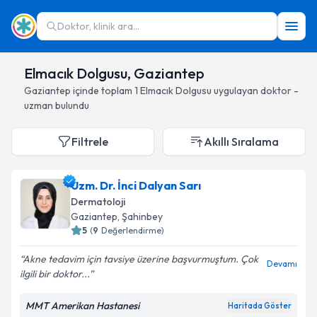
Doktor, klinik ara...
Elmacık Dolgusu, Gaziantep
Gaziantep
içinde toplam
1
Elmacık Dolgusu
uygulayan doktor -
uzman bulundu
Filtrele
Akıllı Sıralama
Uzm. Dr. İnci Dalyan Sarı
Dermatoloji
Gaziantep
, Şahinbey
5
(
9
Değerlendirme)
Akne tedavim için tavsiye üzerine başvurmuştum. Çok
Devamı
ilgili bir doktor...
MMT Amerikan Hastanesi
Haritada Göster