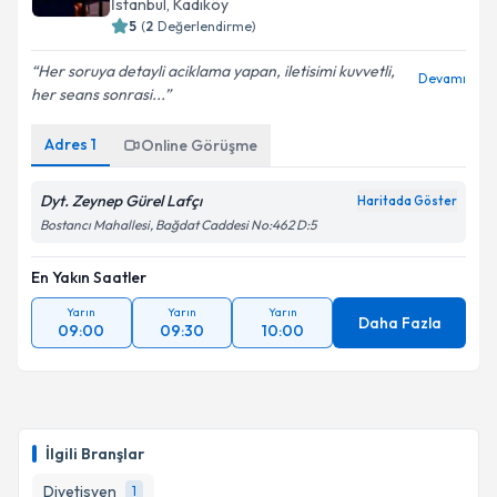
İstanbul
, Kadıköy
5
(
2
Değerlendirme)
Her soruya detayli aciklama yapan, iletisimi kuvvetli,
Devamı
her seans sonrasi...
Adres
1
Online Görüşme
Dyt. Zeynep Gürel Lafçı
Haritada Göster
Bostancı Mahallesi, Bağdat Caddesi No:462 D:5
En Yakın Saatler
Yarın
Yarın
Yarın
Daha Fazla
09:00
09:30
10:00
İlgili Branşlar
Diyetisyen
1