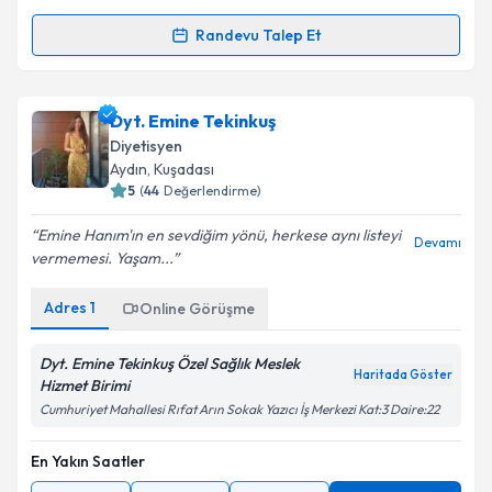
Randevu Talep Et
Randevu Takvimi Talebi
Dyt. Kevser Hilal Dikici
için randevu takvimi talebi
Dyt. Emine Tekinkuş
oluşturun. Size bu uzmandan randevu almanız için bir
Diyetisyen
takvim hazırlandığında e-posta ile bilgilendireceğiz.
Aydın
, Kuşadası
5
(
44
Değerlendirme)
E-posta Adresiniz
Emine Hanım'ın en sevdiğim yönü, herkese aynı listeyi
Devamı
vermemesi. Yaşam...
Adres
1
Online Görüşme
Kişisel verilerimin işlenmesine ilişkin
Aydınlatma
Metni
'ni okudum ve kişisel verilerimin belirtilen
kapsamda işlenmesini kabul ediyorum.
Dyt. Emine Tekinkuş Özel Sağlık Meslek
Haritada Göster
Hizmet Birimi
Cumhuriyet Mahallesi Rıfat Arın Sokak Yazıcı İş Merkezi Kat:3 Daire:22
Takvim Talebini Gönder
En Yakın Saatler