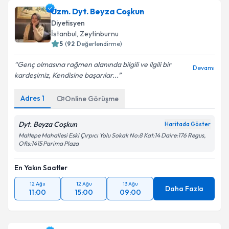
Uzm. Dyt. Beyza Coşkun
Diyetisyen
İstanbul
, Zeytinburnu
5
(
92
Değerlendirme)
Genç olmasına rağmen alanında bilgili ve ilgili bir
Devamı
kardeşimiz, Kendisine başarılar...
Adres
1
Online Görüşme
Dyt. Beyza Coşkun
Haritada Göster
Maltepe Mahallesi Eski Çırpıcı Yolu Sokak No:8 Kat:14 Daire:176 Regus,
Ofis:1415 Parima Plaza
En Yakın Saatler
12 Ağu
12 Ağu
13 Ağu
Daha Fazla
11:00
15:00
09:00