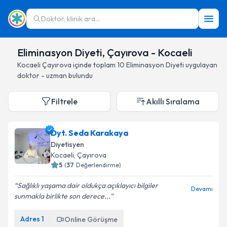
Doktor, klinik ara...
Eliminasyon Diyeti, Çayırova - Kocaeli
Kocaeli
Çayırova
içinde toplam
10
Eliminasyon Diyeti
uygulayan
doktor - uzman bulundu
Filtrele
Akıllı Sıralama
Dyt. Seda Karakaya
Diyetisyen
Kocaeli
, Çayırova
5
(
37
Değerlendirme)
Sağlıklı yaşama dair oldukça açıklayıcı bilgiler
Devamı
sunmakla birlikte son derece...
Adres
1
Online Görüşme