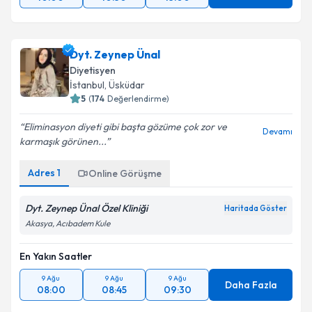
Dyt. Zeynep Ünal
Diyetisyen
İstanbul
, Üsküdar
5
(
174
Değerlendirme)
Eliminasyon diyeti gibi başta gözüme çok zor ve
Devamı
karmaşık görünen...
Adres
1
Online Görüşme
Dyt. Zeynep Ünal Özel Kliniği
Haritada Göster
Akasya, Acıbadem Kule
En Yakın Saatler
9 Ağu
9 Ağu
9 Ağu
Daha Fazla
08:00
08:45
09:30