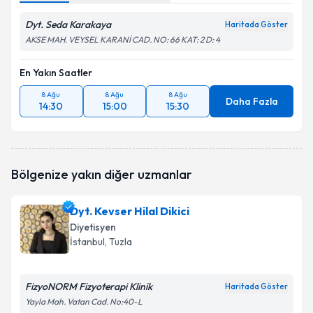
Dyt. Seda Karakaya
Haritada Göster
AKSE MAH. VEYSEL KARANİ CAD. NO: 66 KAT: 2 D: 4
En Yakın Saatler
8 Ağu
8 Ağu
8 Ağu
Daha Fazla
14:30
15:00
15:30
Bölgenize yakın diğer uzmanlar
Dyt. Kevser Hilal Dikici
Diyetisyen
İstanbul
, Tuzla
FizyoNORM Fizyoterapi Klinik
Haritada Göster
Yayla Mah. Vatan Cad. No:40-L