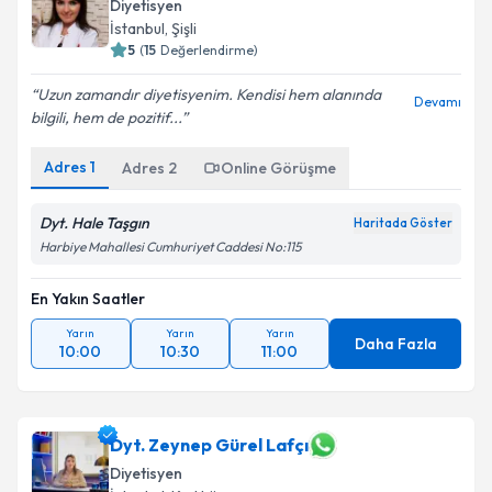
Diyetisyen
İstanbul
, Şişli
5
(
15
Değerlendirme)
Uzun zamandır diyetisyenim. Kendisi hem alanında
Devamı
bilgili, hem de pozitif...
Adres
1
Adres
2
Online Görüşme
Dyt. Hale Taşgın
Haritada Göster
Harbiye Mahallesi Cumhuriyet Caddesi No:115
En Yakın Saatler
Yarın
Yarın
Yarın
Daha Fazla
10:00
10:30
11:00
Dyt. Zeynep Gürel Lafçı
Diyetisyen