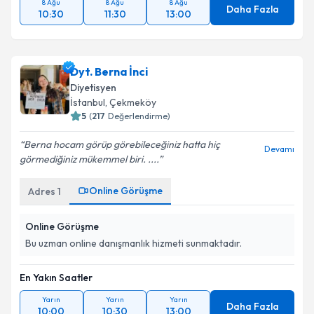
8 Ağu
8 Ağu
8 Ağu
Daha Fazla
10:30
11:30
13:00
Dyt. Berna İnci
Diyetisyen
İstanbul
, Çekmeköy
5
(
217
Değerlendirme)
Berna hocam️ görüp görebileceğiniz hatta hiç
Devamı
görmediğiniz mükemmel biri. ....
Online Görüşme
Adres
1
Online Görüşme
Bu uzman online danışmanlık hizmeti sunmaktadır.
En Yakın Saatler
Yarın
Yarın
Yarın
Daha Fazla
10:00
10:30
13:00