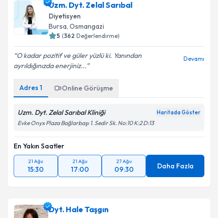
Uzm. Dyt. Zelal Sarıbal
Diyetisyen
Bursa
, Osmangazi
5
(
362
Değerlendirme)
O kadar pozitif ve güler yüzlü ki. Yanından
Devamı
ayrıldığınızda enerjiniz...
Adres
1
Online Görüşme
Uzm. Dyt. Zelal Sarıbal Kliniği
Haritada Göster
Evke Onyx Plaza Bağlarbaşı 1. Sedir Sk. No:10 K:2 D:13
En Yakın Saatler
21 Ağu
21 Ağu
27 Ağu
Daha Fazla
15:30
17:00
09:30
Dyt. Hale Taşgın