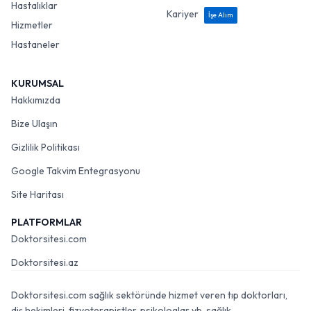
Hastalıklar
Kariyer
İşe Alım
Hizmetler
Hastaneler
KURUMSAL
Hakkımızda
Bize Ulaşın
Gizlilik Politikası
Google Takvim Entegrasyonu
Site Haritası
PLATFORMLAR
Doktorsitesi.com
Doktorsitesi.az
Doktorsitesi.com sağlık sektöründe hizmet veren tıp doktorları,
diş hekimleri, fizyoterapistler, psikologlar vb. sağlık