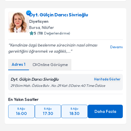
Dyt. Gülçin Darıcı Sivrioğlu
Diyetisyen
Bursa
, Nilüfer
5
(
118
Değerlendirme)
Kendinize özgü beslenme sürecinizin nasıl olması
Devamı
gerektiğini öğrenmek ve sağlıklı,...
Adres
1
Online Görüşme
Dyt. Gülçin Darıcı Sivrioğlu
Haritada Göster
29 Ekim Mah. Özlüce Bulv . No :29 Kat :3 Daire :40 Time Özlüce
En Yakın Saatler
8 Ağu
8 Ağu
8 Ağu
Daha Fazla
16:00
17:30
18:30