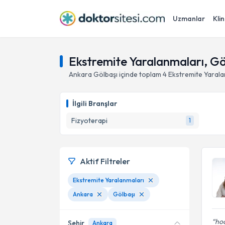
Uzmanlar
Klin
Ekstremite Yaralanmaları, Gö
Ankara
Gölbaşı
içinde toplam
4
Ekstremite Yarala
İlgili Branşlar
Fizyoterapi
1
Aktif Filtreler
Ekstremite Yaralanmaları
Ankara
Gölbaşı
hoc
Şehir
Ankara