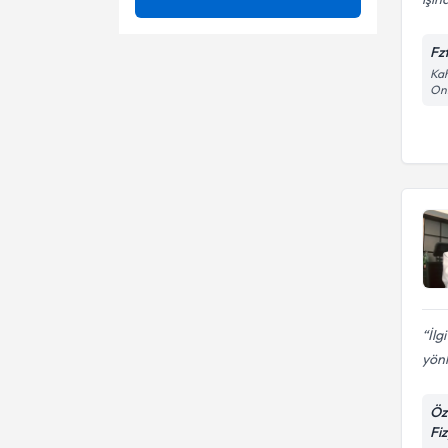
Adet ağrısı
Ünvan
3 boyutlu skolyoz tedavisi
Fz
Ağrı
Kah
3D Schroth Terapi
Oni
KIRIKKALE ÜNIVERSITESI
Ağrı Kontrolü
Adet ağrısı
Fzt.
Ağrı Yönetimi
Ağrı
Ağrılı cinsel ilişki
Akupresör Yöntemi ile
Akupunktur
Akupresör Yöntemi ile
Akupunktur ile Zayıflama
Akupunktur
Akupunktur ile sigara bırakma
Akupunktur tedavisi
Akupunktur İle Zayıflama
Ameliyatsız bel fıtığı tedavisi
İlg
yönl
Akupunktur
Ameliyatsız boyun fıtığı
tedavisi
Öz
Ataksi rehabilitasyonu
Fi