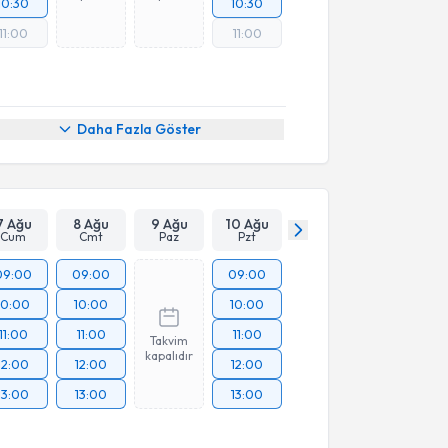
10:30
10:30
11:00
11:00
Daha Fazla Göster
7 Ağu
8 Ağu
9 Ağu
10 Ağu
Cum
Cmt
Paz
Pzt
09:00
09:00
09:00
10:00
10:00
10:00
11:00
11:00
11:00
Takvim
kapalıdır
12:00
12:00
12:00
13:00
13:00
13:00