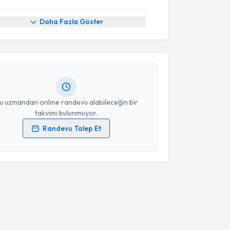
akvimi Talebi
Daha Fazla Göster
Kılıç
için randevu takvimi talebi oluşturun. Size bu
ndevu almanız için bir takvim hazırlandığında e-
lgilendireceğiz.
resiniz
u uzmandan online randevu alabileceğin bir
takvimi bulunmuyor.
Randevu Talep Et
 verilerimin işlenmesine ilişkin
Aydınlatma Metni
'ni
 ve kişisel verilerimin belirtilen kapsamda
esini kabul ediyorum.
Takvim Talebini Gönder