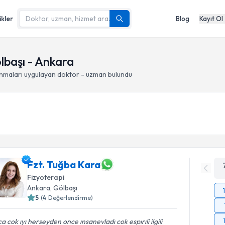
ikler
Blog
Kayıt Ol
lbaşı - Ankara
nmaları
uygulayan doktor - uzman bulundu
Fzt. Tuğba Kara
Fizyoterapi
Ankara
, Gölbaşı
5
(
4
Değerlendirme)
a cok ıyı herseyden once ınsanevladı cok espırıli ilgili