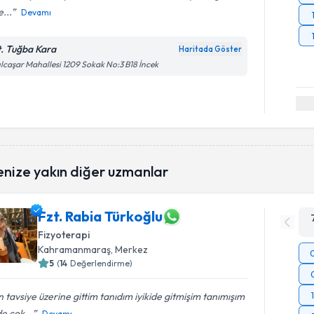
...
Devamı
t. Tuğba Kara
Haritada Göster
ılcaşar Mahallesi 1209 Sokak No:3 B18 İncek
enize yakın diğer uzmanlar
Fzt. Rabia Türkoğlu
Fizyoterapi
Kahramanmaraş
, Merkez
5
(
14
Değerlendirme)
 tavsiye üzerine gittim tanıdım iyikide gitmişim tanımışım
de çok...
Devamı