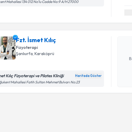
ent Mahallesi 134 012 No'lu Cadde No:9 A/H 27000
Randevu T
Fzt. İsmet 
uzmandan ra
Fzt. İsmet Kılıç
posta ile bi
Fizyoterapi
E-posta Ad
Şanlıurfa
, Karaköprü
B
et Kılıç Fizyoterapi ve Pilates Kliniği
Haritada Göster
Kişisel
ukent Mahallesi Fatih Sultan Mehmet Bulvarı No:23
okudum
işlenm