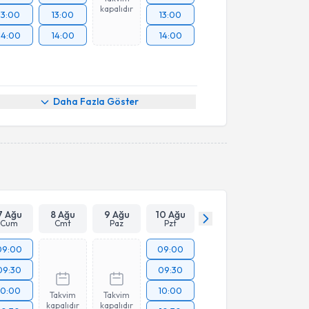
kapalıdır
13:00
13:00
13:00
14:00
14:00
14:00
Daha Fazla Göster
7 Ağu
8 Ağu
9 Ağu
10 Ağu
Cum
Cmt
Paz
Pzt
09:00
09:00
09:30
09:30
10:00
10:00
Takvim
Takvim
kapalıdır
kapalıdır