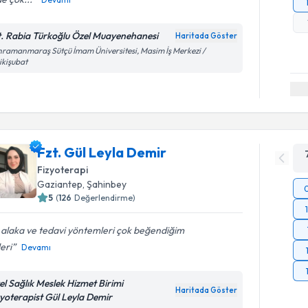
t. Rabia Türkoğlu Özel Muayenehanesi
Haritada Göster
ramanmaraş Sütçü İmam Üniversitesi, Masim İş Merkezi /
kişubat
Fzt. Gül Leyla Demir
Fizyoterapi
Gaziantep
, Şahinbey
5
(
126
Değerlendirme)
i alaka ve tedavi yöntemleri çok beğendiğim
eri
Devamı
el Sağlık Meslek Hizmet Birimi
Haritada Göster
zyoterapist Gül Leyla Demir