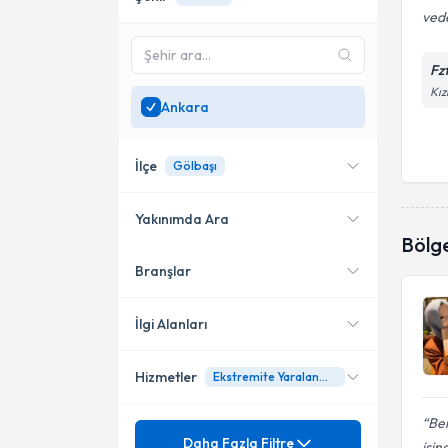
vede
Fz
Kız
Ankara
İlçe
Gölbaşı
Yakınımda Ara
Bölg
Branşlar
Konumuma yakın uzmanları
Çankaya
göster
Etimesgut
İlgi Alanları
Gölbaşı
Hizmetler
Ekstremite Yaralanmaları
Fizyoterapi
Ben
Mezuniyet
3D Schroth Terapi
Daha Fazla Filtre
işin