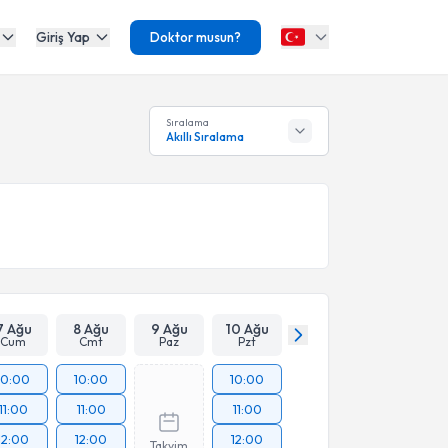
Giriş Yap
Doktor musun?
Sıralama
Akıllı Sıralama
7 Ağu
8 Ağu
9 Ağu
10 Ağu
Cum
Cmt
Paz
Pzt
10:00
10:00
10:00
11:00
11:00
11:00
12:00
12:00
12:00
Takvim