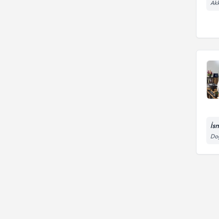
Akk
İsm
Doğ