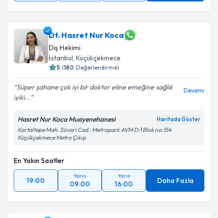
Dt. Hasret Nur Koca
Diş Hekimi
İstanbul
, Küçükçekmece
5
(
180
Değerlendirme)
Süper şahane çok iyi bir doktor eline emeğine sağlık
Devamı
iyiki...
Hasret Nur Koca Muayenehanesi
Haritada Göster
Kartaltepe Mah. Süvari Cad.. Metropark AVM D:1 Blok no:154
Küçükçekmece Metro Çıkışı
En Yakın Saatler
Yarın
Yarın
19:00
Daha Fazla
09:00
16:00