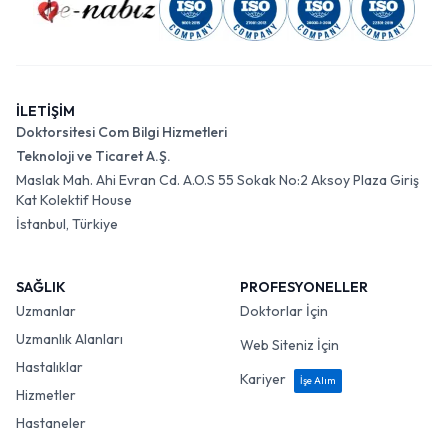
İLETİŞİM
Doktorsitesi Com Bilgi Hizmetleri
Teknoloji ve Ticaret A.Ş.
Maslak Mah. Ahi Evran Cd. A.O.S 55 Sokak No:2 Aksoy Plaza Giriş
Kat Kolektif House
İstanbul, Türkiye
SAĞLIK
PROFESYONELLER
Uzmanlar
Doktorlar İçin
Uzmanlık Alanları
Web Siteniz İçin
Hastalıklar
Kariyer
İşe Alım
Hizmetler
Hastaneler