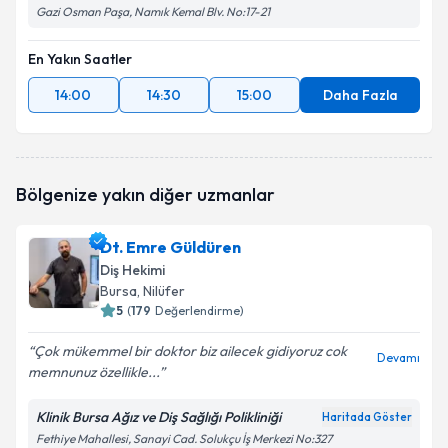
Gazi Osman Paşa, Namık Kemal Blv. No:17-21
En Yakın Saatler
14:00
14:30
15:00
Daha Fazla
Bölgenize yakın diğer uzmanlar
Dt. Emre Güldüren
Diş Hekimi
Bursa
, Nilüfer
5
(
179
Değerlendirme)
Çok mükemmel bir doktor biz ailecek gidiyoruz cok
Devamı
memnunuz özellikle...
Klinik Bursa Ağız ve Diş Sağlığı Polikliniği
Haritada Göster
Fethiye Mahallesi, Sanayi Cad. Solukçu İş Merkezi No:327