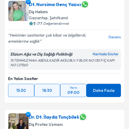
Dt. Nursima Genç Yazıcı
Diş Hekimi
Gaziantep
, Şehitkamil
5
(
77
Değerlendirme)
Hekimler asistanlar çok kibar ve bilgililerdi,
Devamı
emeklerine sağlık
Elizium Ağız ve Diş Sağlığı Polikliniği
Haritada Göster
15 TEMMUZ MAH. ABDULKADİR AKSU BLV. F BLOK NO:130 F İÇ KAPI
NO:1 27560
En Yakın Saatler
Yarın
15:30
18:30
Daha Fazla
09:00
Dr. Dt. İlayda Tunçbilek
Diş Protez Uzmanı