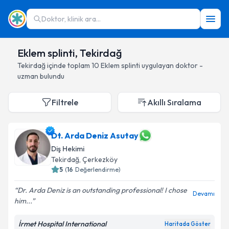
Doktor, klinik ara...
Eklem splinti, Tekirdağ
Tekirdağ
içinde toplam
10
Eklem splinti
uygulayan doktor -
uzman bulundu
Filtrele
Akıllı Sıralama
Dt. Arda Deniz Asutay
Diş Hekimi
Tekirdağ
, Çerkezköy
5
(
16
Değerlendirme)
Dr. Arda Deniz is an outstanding professional! I chose
Devamı
him...
İrmet Hospital International
Haritada Göster