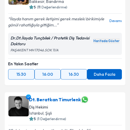
Balıkesir
, Bandırma
5
(
11
Değerlendirme)
İlayda hanım gerek iletişimi gerek mesleki birikimiyle
Devamı
gönül rahatlığıyla gittiğim...
Dr.Dt.İlayda Tunçbilek / Protetik Diş Tedavisi
Haritada Göster
Doktoru
PAŞAKENT MH 17046.SOK 11/A
En Yakın Saatler
15:30
16:00
16:30
Daha Fazla
Dt. Beratkan Timurlenk
Diş Hekimi
İstanbul
, Şişli
5
(
1
Değerlendirme)