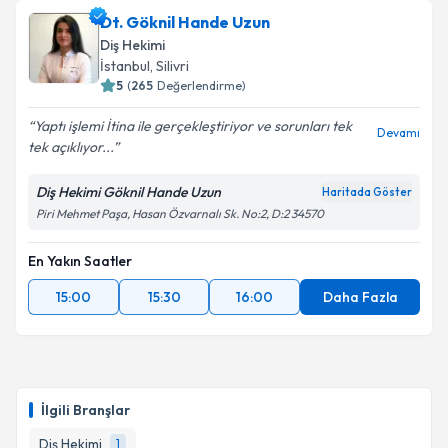
Dt. Göknil Hande Uzun
Diş Hekimi
İstanbul
, Silivri
5
(
265
Değerlendirme)
Yaptı işlemi İtina ile gerçekleştiriyor ve sorunları tek
Devamı
tek açıklıyor...
Diş Hekimi Göknil Hande Uzun
Haritada Göster
Piri Mehmet Paşa, Hasan Özvarnalı Sk. No:2, D:2 34570
En Yakın Saatler
15:00
15:30
16:00
Daha Fazla
İlgili Branşlar
Diş Hekimi
1