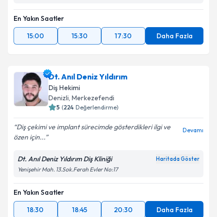
En Yakın Saatler
15:00
15:30
17:30
Daha Fazla
Dt. Anıl Deniz Yıldırım
Diş Hekimi
Denizli
, Merkezefendi
5
(
224
Değerlendirme)
Diş çekimi ve implant sürecimde gösterdikleri ilgi ve
Devamı
özen için...
Dt. Anıl Deniz Yıldırım Diş Kliniği
Haritada Göster
Yenişehir Mah. 13.Sok.Ferah Evler No:17
En Yakın Saatler
18:30
18:45
20:30
Daha Fazla