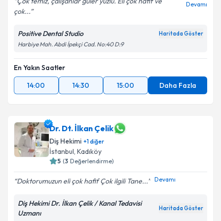
Çok temiz, çalışanlar güler yüzlü. Eli çok hafif ve
Devamı
çok...
Positive Dental Studio
Haritada Göster
Harbiye Mah. Abdi İpekçi Cad. No:40 D:9
En Yakın Saatler
14:00
14:30
15:00
Daha Fazla
Dr. Dt. İlkan Çelik
Diş Hekimi
+
1
diğer
İstanbul
, Kadıköy
5
(
3
Değerlendirme)
Devamı
Doktorumuzun eli çok hafif Çok ilgili Tane...
Diş Hekimi Dr. İlkan Çelik / Kanal Tedavisi
Haritada Göster
Uzmanı