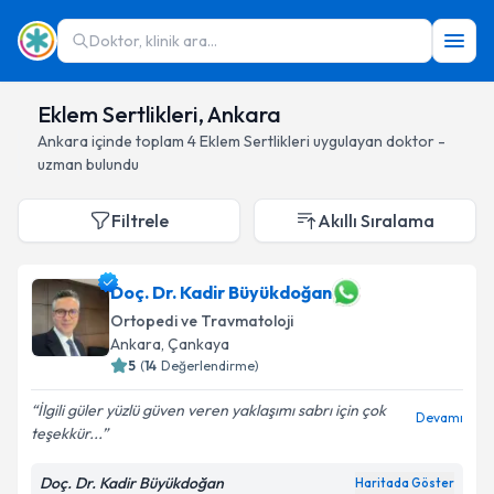
Doktor, klinik ara...
Eklem Sertlikleri, Ankara
Ankara
içinde toplam
4
Eklem Sertlikleri
uygulayan doktor -
uzman bulundu
Filtrele
Akıllı Sıralama
Doç. Dr. Kadir Büyükdoğan
Ortopedi ve Travmatoloji
Ankara
, Çankaya
5
(
14
Değerlendirme)
İlgili güler yüzlü güven veren yaklaşımı sabrı için çok
Devamı
teşekkür...
Doç. Dr. Kadir Büyükdoğan
Haritada Göster