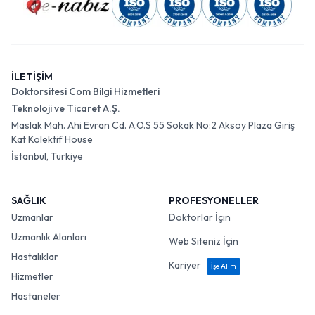
İLETİŞİM
Doktorsitesi Com Bilgi Hizmetleri
Teknoloji ve Ticaret A.Ş.
Maslak Mah. Ahi Evran Cd. A.O.S 55 Sokak No:2 Aksoy Plaza Giriş
Kat Kolektif House
İstanbul, Türkiye
SAĞLIK
PROFESYONELLER
Uzmanlar
Doktorlar İçin
Uzmanlık Alanları
Web Siteniz İçin
Hastalıklar
Kariyer
İşe Alım
Hizmetler
Hastaneler