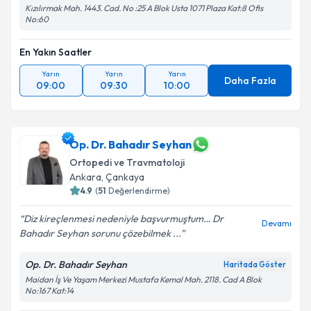
Kızılırmak Mah. 1443. Cad. No :25 A Blok Usta 1071 Plaza Kat:8 Ofis
No:60
En Yakın Saatler
Yarın
Yarın
Yarın
Daha Fazla
09:00
09:30
10:00
Op. Dr. Bahadır Seyhan
Ortopedi ve Travmatoloji
Ankara
, Çankaya
4.9
(
51
Değerlendirme)
Diz kireçlenmesi nedeniyle başvurmuştum… Dr
Devamı
Bahadır Seyhan sorunu çözebilmek ...
Op. Dr. Bahadır Seyhan
Haritada Göster
Maidan İş Ve Yaşam Merkezi Mustafa Kemal Mah. 2118. Cad A Blok
No:167 Kat:14