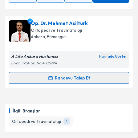
Op. Dr. Mehmet Asiltürk
Ortopedi ve Travmatoloji
Ankara
, Etimesgut
A Life Ankara Hastanesi
Haritada Göster
Elvan, 1934. Sk. No:4, 06794
Randevu Talep Et
Randevu Takvimi Talebi
Op. Dr. Mehmet Asiltürk
için randevu takvimi talebi
oluşturun. Size bu uzmandan randevu almanız için bir
İlgili Branşlar
takvim hazırlandığında e-posta ile bilgilendireceğiz.
Ortopedi ve Travmatoloji
4
E-posta Adresiniz