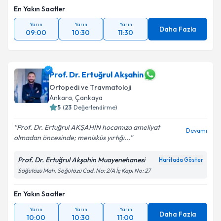
En Yakın Saatler
Yarın
Yarın
Yarın
Daha Fazla
09:00
10:30
11:30
Prof. Dr. Ertuğrul Akşahin
Ortopedi ve Travmatoloji
Ankara
, Çankaya
5
(
23
Değerlendirme)
Prof. Dr. Ertuğrul AKŞAHİN hocamıza ameliyat
Devamı
olmadan öncesinde; menisküs yırtığı...
Prof. Dr. Ertuğrul Akşahin Muayenehanesi
Haritada Göster
Söğütözü Mah. Söğütözü Cad. No: 2/A İç Kapı No: 27
En Yakın Saatler
Yarın
Yarın
Yarın
Daha Fazla
10:00
10:30
11:00