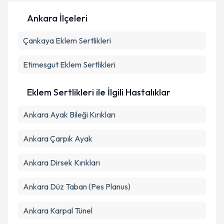
Ankara İlçeleri
Kişisel verilerimin işlenmesine ilişkin
Aydınlatma
Çankaya
Metni
Eklem Sertlikleri
'ni okudum ve kişisel verilerimin belirtilen
kapsamda işlenmesini kabul ediyorum.
Etimesgut
Eklem Sertlikleri
Takvim Talebini Gönder
Eklem Sertlikleri ile İlgili Hastalıklar
Ankara Ayak Bileği Kırıkları
Ankara Çarpık Ayak
Ankara Dirsek Kırıkları
Ankara Düz Taban (Pes Planus)
Ankara Karpal Tünel