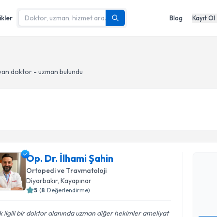
ikler
Blog
Kayıt Ol
yan doktor - uzman bulundu
Randevu T
Op. Dr. İl
Op. Dr. İlhami Şahin
bu uzmandan
Ortopedi ve Travmatoloji
posta ile bi
Diyarbakır
, Kayapınar
5
(
8
Değerlendirme)
E-posta Ad
 ilgili bir doktor alanında uzman diğer hekimler ameliyat