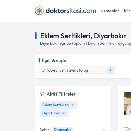
Uzmanlar
Klin
Eklem Sertlikleri, Diyarbakır
Diyarbakır
içinde toplam
1
Eklem Sertlikleri
uygula
İlgili Branşlar
Ortopedi ve Travmatoloji
1
Aktif Filtreler
Eklem Sertlikleri
Diyarbakır
Çok
Şehir
Diyarbakır