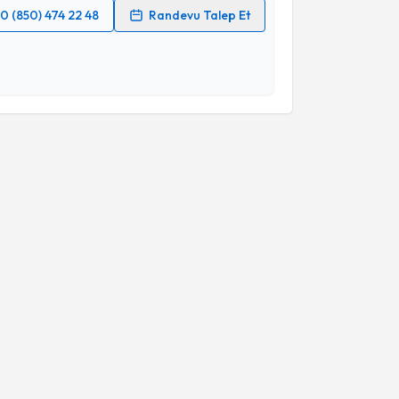
0 (850) 474 22 48
Randevu Talep Et
 verilerimin işlenmesine ilişkin
Aydınlatma Metni
'ni
 ve kişisel verilerimin belirtilen kapsamda
esini kabul ediyorum.
Takvim Talebini Gönder