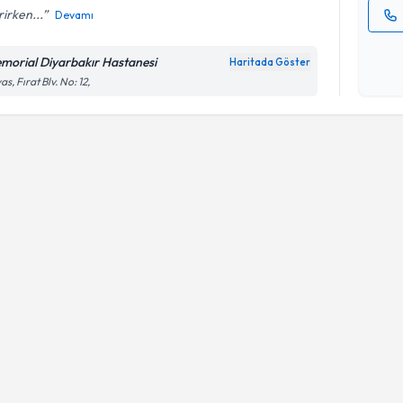
irken...
Devamı
Kişisel
okudum
morial Diyarbakır Hastanesi
Haritada Göster
işlenm
as, Fırat Blv. No: 12,