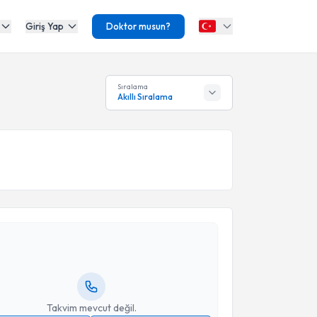
Giriş Yap
Doktor musun?
Sıralama
Akıllı Sıralama
akvimi Talebi
hami Şahin
için randevu takvimi talebi oluşturun. Size
 randevu almanız için bir takvim hazırlandığında e-
lgilendireceğiz.
resiniz
Takvim mevcut değil.