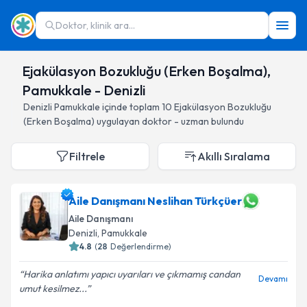
Doktor, klinik ara...
Ejakülasyon Bozukluğu (Erken Boşalma),
Pamukkale - Denizli
Denizli
Pamukkale
içinde toplam
10
Ejakülasyon Bozukluğu
(Erken Boşalma)
uygulayan doktor - uzman bulundu
Filtrele
Akıllı Sıralama
Aile Danışmanı Neslihan Türkçüer
Aile Danışmanı
Denizli
, Pamukkale
4.8
(
28
Değerlendirme)
Harika anlatımı yapıcı uyarıları ve çıkmamış candan
Devamı
umut kesilmez...