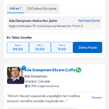
Adres
1
Online Görüşme
Aile Danışmanı Hatice Nur Şahin
Haritada Göster
Bağlıca Mahallesi 1111. Sokak Kayra İş Merkezi No:7 D:6 K:2
En Yakın Saatler
Yarın
Yarın
Yarın
Daha Fazla
09:00
10:00
11:00
Aile Danışmanı Ekrem Çulfa
Aile Danışmanı
İstanbul
, Üsküdar
5
(
174
Değerlendirme)
Ekrem Hocam sayesinde yaşadığım terk edilme
Devamı
sürecini, kendimi yeniden keşfederek...