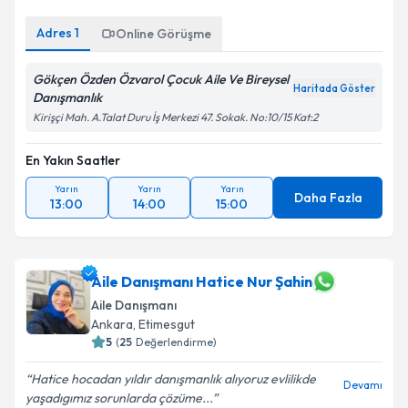
Adres
1
Online Görüşme
Gökçen Özden Özvarol Çocuk Aile Ve Bireysel
Haritada Göster
Danışmanlık
Kirişçi Mah. A.Talat Duru İş Merkezi 47. Sokak. No:10/15 Kat:2
En Yakın Saatler
Yarın
Yarın
Yarın
Daha Fazla
13:00
14:00
15:00
Aile Danışmanı Hatice Nur Şahin
Aile Danışmanı
Ankara
, Etimesgut
5
(
25
Değerlendirme)
Hatice hocadan yıldır danışmanlık alıyoruz evlilikde
Devamı
yaşadıgımız sorunlarda çözüme...