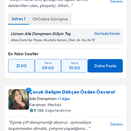
Devamı
beklentileri olan, şikayetçi, öfkeli...
Adres
1
Online Görüşme
Uzman Aile Danışmanı Gülçin Taş
Haritada Göster
Atlas Demirler Plaza, Mustafa Kemal, 2146. Sk. No:14/19
En Yakın Saatler
Yarın
Yarın
21:00
Daha Fazla
09:00
10:00
Çocuk Gelişim Gökçen Özden Özvarol
Aile Danışmanı
+
1
diğer
Karaman
, Merkez
5
(
126
Değerlendirme)
Eşimle çift danışmanlığı alıyoruz . ayımızdayız
Devamı
boşanmadan döndük, çatışma yaşadığımız...