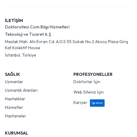
İLETİŞİM
Doktorsitesi Com Bilgi Hizmetleri
Teknoloji ve Ticaret A.Ş.
Maslak Mah. Ahi Evran Cd. A.O.S 55 Sokak No:2 Aksoy Plaza Giriş
Kat Kolektif House
İstanbul, Türkiye
SAĞLIK
PROFESYONELLER
Uzmanlar
Doktorlar İçin
Uzmanlık Alanları
Web Siteniz İçin
Hastalıklar
Kariyer
İşe Alım
Hizmetler
Hastaneler
KURUMSAL