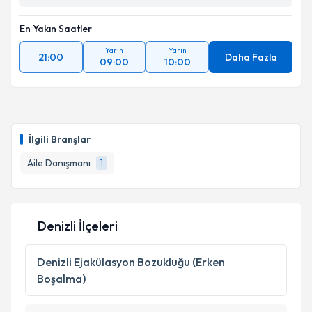
En Yakın Saatler
Yarın
Yarın
21:00
Daha Fazla
09:00
10:00
İlgili Branşlar
Aile Danışmanı
1
Denizli İlçeleri
Denizli
Ejakülasyon Bozukluğu (Erken
Boşalma)