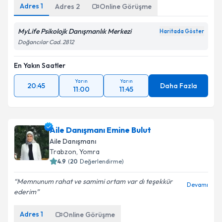
Adres
1
Adres
2
Online Görüşme
MyLife Psikolojk Danışmanlık Merkezi
Haritada Göster
Doğancılar Cad. 2812
En Yakın Saatler
Yarın
Yarın
20:45
Daha Fazla
11:00
11:45
Aile Danışmanı Emine Bulut
Aile Danışmanı
Trabzon
, Yomra
4.9
(
20
Değerlendirme)
Memnunum rahat ve samimi ortam var dı teşekkür
Devamı
ederim
Adres
1
Online Görüşme