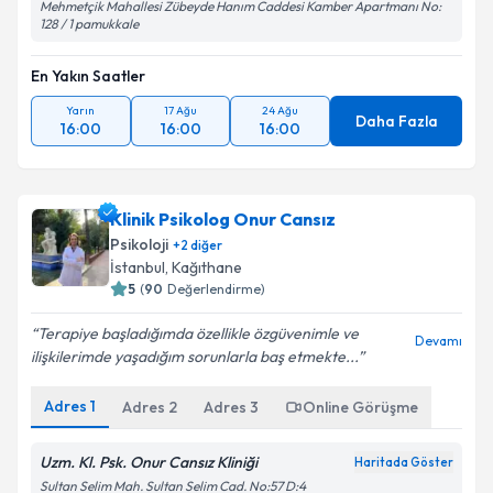
Mehmetçik Mahallesi Zübeyde Hanım Caddesi Kamber Apartmanı No:
128 / 1 pamukkale
En Yakın Saatler
Yarın
17 Ağu
24 Ağu
Daha Fazla
16:00
16:00
16:00
Klinik Psikolog Onur Cansız
Psikoloji
+
2
diğer
İstanbul
, Kağıthane
5
(
90
Değerlendirme)
Terapiye başladığımda özellikle özgüvenimle ve
Devamı
ilişkilerimde yaşadığım sorunlarla baş etmekte...
Adres
1
Adres
2
Adres
3
Online Görüşme
Uzm. Kl. Psk. Onur Cansız Kliniği
Haritada Göster
Sultan Selim Mah. Sultan Selim Cad. No:57 D:4