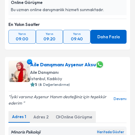
Online Görüşme
Bu uzman online danışmanlık hizmeti sunmaktadır.
En Yakın Saatler
Yarın
Yarın
Yarın
Daha Fazla
09:00
09:20
09:40
Aile Danışmanı Ayşenur Aksu
Aile Danışmanı
İstanbul
, Kadıköy
5
(
6
Değerlendirme)
İyiki varsınız Ayşenur Hanım desteğiniz için teşekkür
Devamı
ederim ️
Adres
1
Adres
2
Online Görüşme
Minoris Psikoloji
Haritada Göster