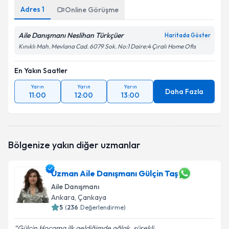
Adres
1
Online Görüşme
Aile Danışmanı Neslihan Türkçüer
Haritada Göster
Kınıklı Mah. Mevlana Cad. 6079 Sok. No:1 Daire:4 Çıralı Home Ofis
En Yakın Saatler
Yarın
Yarın
Yarın
Daha Fazla
11:00
12:00
13:00
Bölgenize yakın diğer uzmanlar
Uzman Aile Danışmanı Gülçin Taş
Aile Danışmanı
Ankara
, Çankaya
5
(
236
Değerlendirme)
Gülçin Hocama ilk geldiğimde ağlak, sürekli