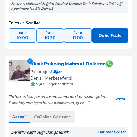
Bostancı Mahallesi Bağdat Caddesi Yazmacı Tahir Sokak İnci Tokluoğlu
Apartmanı No:516 Daire:8
En Yakın Saatler
Yarın
Yarın
Yarın
Daha Fazla
10:00
10:30
11:00
Klinik Psikolog Mehmet Dalkıran
Psikoloji
+
2
diğer
Denizli
, Merkezefendi
5
(
46
Değerlendirme)
İnternetteki yorumlarına istinaden kendisine gittim.
Devamı
Psikoloğuma içsel huzursuzluklarım, iş ve...
Adres
1
Online Görüşme
Denizli Pozitif Algı Danışmanlık
Haritada Göster