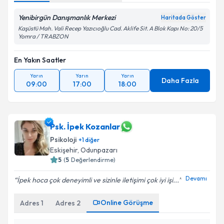
Yenibirgün Danışmanlık Merkezi
Haritada Göster
Kaşüstü Mah. Vali Recep Yazıcıoğlu Cad. Aklife Sit. A Blok Kapı No: 20/5
Yomra / TRABZON
En Yakın Saatler
Yarın
Yarın
Yarın
Daha Fazla
09:00
17:00
18:00
Psk. İpek Kozanlar
Psikoloji
+
1
diğer
Eskişehir
, Odunpazarı
5
(
5
Değerlendirme)
Devamı
İpek hoca çok deneyimli ve sizinle iletişimi çok iyi işi...
Online Görüşme
Adres
1
Adres
2