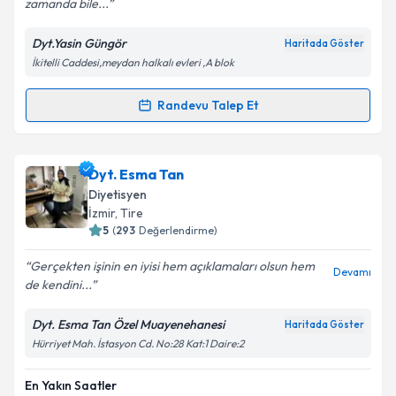
zamanda bile...
Dyt.Yasin Güngör
Haritada Göster
Kişisel verilerimin işlenmesine ilişkin
Aydınlatma
İkitelli Caddesi,meydan halkalı evleri ,A blok
Metni
'ni okudum ve kişisel verilerimin belirtilen
kapsamda işlenmesini kabul ediyorum.
Randevu Talep Et
Randevu Takvimi Talebi
Takvim Talebini Gönder
Dyt. Yasin Güngör
için randevu takvimi talebi
Dyt. Esma Tan
oluşturun. Size bu uzmandan randevu almanız için bir
Diyetisyen
takvim hazırlandığında e-posta ile bilgilendireceğiz.
İzmir
, Tire
5
(
293
Değerlendirme)
E-posta Adresiniz
Gerçekten işinin en iyisi hem açıklamaları olsun hem
Devamı
de kendini...
Dyt. Esma Tan Özel Muayenehanesi
Haritada Göster
Kişisel verilerimin işlenmesine ilişkin
Aydınlatma
Hürriyet Mah. İstasyon Cd. No:28 Kat:1 Daire:2
Metni
'ni okudum ve kişisel verilerimin belirtilen
kapsamda işlenmesini kabul ediyorum.
En Yakın Saatler