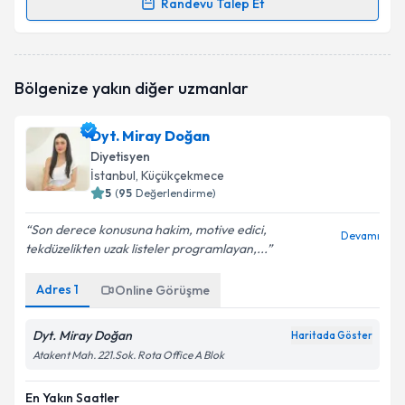
Randevu Talep Et
Randevu Takvimi Talebi
Dyt. Şeyma Tekinkaş
için randevu takvimi talebi
Bölgenize yakın diğer uzmanlar
oluşturun. Size bu uzmandan randevu almanız için bir
takvim hazırlandığında e-posta ile bilgilendireceğiz.
Dyt. Miray Doğan
E-posta Adresiniz
Diyetisyen
İstanbul
, Küçükçekmece
5
(
95
Değerlendirme)
Son derece konusuna hakim, motive edici,
Kişisel verilerimin işlenmesine ilişkin
Aydınlatma
Devamı
tekdüzelikten uzak listeler programlayan,...
Metni
'ni okudum ve kişisel verilerimin belirtilen
kapsamda işlenmesini kabul ediyorum.
Adres
1
Online Görüşme
Takvim Talebini Gönder
Dyt. Miray Doğan
Haritada Göster
Atakent Mah. 221.Sok. Rota Office A Blok
En Yakın Saatler