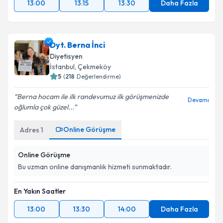
13:00
13:15
13:30
Daha Fazla
Dyt. Berna İnci
Diyetisyen
İstanbul
, Çekmeköy
5
(
218
Değerlendirme)
Berna hocam ile ilk randevumuz ilk görüşmenizde
Devamı
oğlumla çok güzel...
Online Görüşme
Adres
1
Online Görüşme
Bu uzman online danışmanlık hizmeti sunmaktadır.
En Yakın Saatler
13:00
13:30
14:00
Daha Fazla