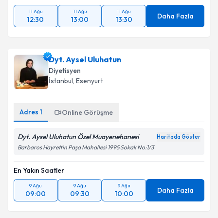
11 Ağu
11 Ağu
11 Ağu
Daha Fazla
12:30
13:00
13:30
Dyt. Aysel Uluhatun
Diyetisyen
İstanbul
, Esenyurt
Adres
1
Online Görüşme
Dyt. Aysel Uluhatun Özel Muayenehanesi
Haritada Göster
Barbaros Hayrettin Paşa Mahallesi 1995 Sokak No:1/3
En Yakın Saatler
9 Ağu
9 Ağu
9 Ağu
Daha Fazla
09:00
09:30
10:00