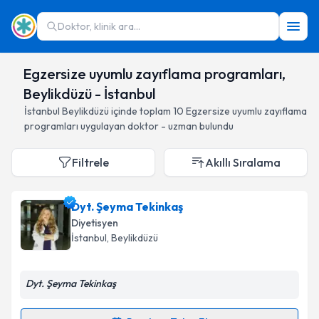
Doktor, klinik ara...
Egzersize uyumlu zayıflama programları,
Beylikdüzü - İstanbul
İstanbul
Beylikdüzü
içinde toplam
10
Egzersize uyumlu zayıflama
programları
uygulayan doktor - uzman bulundu
Filtrele
Akıllı Sıralama
Dyt. Şeyma Tekinkaş
Diyetisyen
İstanbul
, Beylikdüzü
Dyt. Şeyma Tekinkaş