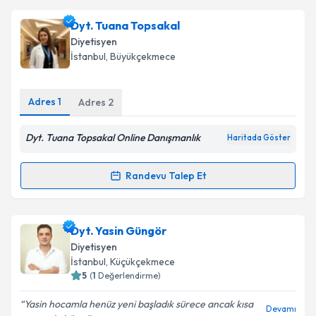
Dyt. Tuana Topsakal
Diyetisyen
İstanbul
, Büyükçekmece
Adres
1
Adres
2
Dyt. Tuana Topsakal Online Danışmanlık
Haritada Göster
Randevu Talep Et
Randevu Takvimi Talebi
Dyt. Tuana Topsakal
için randevu takvimi talebi
Dyt. Yasin Güngör
oluşturun. Size bu uzmandan randevu almanız için bir
Diyetisyen
takvim hazırlandığında e-posta ile bilgilendireceğiz.
İstanbul
, Küçükçekmece
5
(
1
Değerlendirme)
E-posta Adresiniz
Yasin hocamla henüz yeni başladık sürece ancak kısa
Devamı