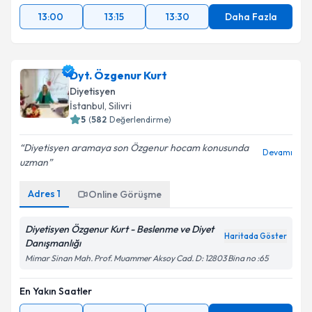
13:00
13:15
13:30
Daha Fazla
Takvim Talebini Gönder
Dyt. Özgenur Kurt
Diyetisyen
İstanbul
, Silivri
5
(
582
Değerlendirme)
Diyetisyen aramaya son Özgenur hocam konusunda
Devamı
uzman
Adres
1
Online Görüşme
Diyetisyen Özgenur Kurt - Beslenme ve Diyet
Haritada Göster
Danışmanlığı
Mimar Sinan Mah. Prof. Muammer Aksoy Cad. D: 12803 Bina no :65
En Yakın Saatler