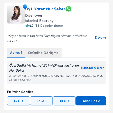
Dyt. Yaren Nur Şeker
Diyetisyen
İstanbul
, Bakırköy
4.9
(
38
Değerlendirme)
Süper hem insan hem Diyetisyen olarak. Sabırlı ve
Devamı
bilgili
Adres
1
Online Görüşme
Özel Sağlık Ve Hizmet Birimi Diyetisyen Yaren
Haritada Göster
Nur Şeker
ATAKOY 7-8-9-10 KİSM MAH. E5 YANYOL AVRUPA REZİDANS OFİS A1
BLOK KAT6 D63
En Yakın Saatler
13:00
13:30
14:00
Daha Fazla