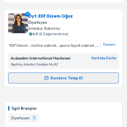
Dyt. Elif Gizem Oğuz
Diyetisyen
İstanbul
, Bakırköy
4.5
(
2
Değerlendirme)
Devamı
Elif Hanım , motive ederek , spora teşvik ederek ,...
Acıbadem International Hastanesi
Haritada Göster
Yeşilköy, İstanbul Caddesi No:82
Randevu Talep Et
Randevu Takvimi Talebi
Dyt. Elif Gizem Oğuz
için randevu takvimi talebi
oluşturun. Size bu uzmandan randevu almanız için bir
İlgili Branşlar
takvim hazırlandığında e-posta ile bilgilendireceğiz.
Diyetisyen
1
E-posta Adresiniz