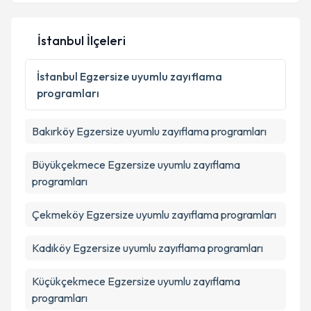
İstanbul İlçeleri
Kişisel verilerimin işlenmesine ilişkin
Aydınlatma
Metni
'ni okudum ve kişisel verilerimin belirtilen
İstanbul
Egzersize uyumlu zayıflama
kapsamda işlenmesini kabul ediyorum.
programları
Takvim Talebini Gönder
Bakırköy
Egzersize uyumlu zayıflama programları
Büyükçekmece
Egzersize uyumlu zayıflama
programları
Çekmeköy
Egzersize uyumlu zayıflama programları
Kadıköy
Egzersize uyumlu zayıflama programları
Küçükçekmece
Egzersize uyumlu zayıflama
programları