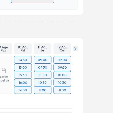
 verilerimin işlenmesine ilişkin
Aydınlatma Metni
'ni
 ve kişisel verilerimin belirtilen kapsamda
esini kabul ediyorum.
Takvim Talebini Gönder
9 Ağu
10 Ağu
11 Ağu
12 Ağu
Paz
Pzt
Sal
Çar
14:30
09:00
09:00
15:00
09:30
09:30
15:30
10:00
10:00
Takvim
palıdır
16:00
10:30
10:30
16:30
11:00
11:00