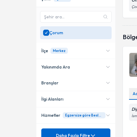
On
Ço
Çorum
Bölg
İlçe
Merkez
Yakınımda Ara
Branşlar
Konumuma yakın uzmanları
Merkez
göster
A
İlgi Alanları
Di
Hizmetler
Egzersize göre Beslenme Planı
İsm
Diyetisyen
Mezuniyet
Adölesan Çağı Beslenme
Daha Fazla Filtre