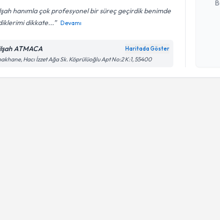
B
şah hanımla çok profesyonel bir süreç geçirdik benimde
diklerimi dikkate...
Devamı
Kişisel
okudum
lşah ATMACA
Haritada Göster
işlenm
akhane, Hacı İzzet Ağa Sk. Köprülüoğlu Apt No:2 K:1, 55400