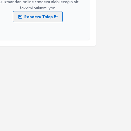
u uzmandan online randevu alabileceğin bir
takvimi bulunmuyor.
Randevu Talep Et
 verilerimin işlenmesine ilişkin
Aydınlatma Metni
'ni
 ve kişisel verilerimin belirtilen kapsamda
esini kabul ediyorum.
Takvim Talebini Gönder