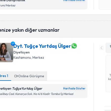
line Danışmanlık
Haritada Göster
Kişisel
rum/Merkez
okudum
işlenm
enize yakın diğer uzmanlar
Dyt. Tuğçe Yurtdaş Ülger
Diyetisyen
Kastamonu
, Merkez
dres
1
Online Görüşme
ka
yetisyen TuğçeYurtdaş Ülger
Haritada Göster
ailbey Cad. Kanarya Sok. No 4/6 Kadir Tombul İş Merkezi