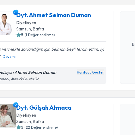
Dyt. Ahm
Dyt. Ahmet Selman Duman
oluşturun. 
Diyetisyen
hazırlandığ
Samsun
, Bafra
5
(
1
Değerlendirme)
E-posta Ad
B
o vermekte zorlandığım için Selman Bey'i tercih ettim, iyi
Devamı
Kişisel
okudum
yetisyen Ahmet Selman Duman
Haritada Göster
işlenm
ınabi, Atatürk Blv. No:32
Randevu T
Dyt. Gülş
Dyt. Gülşah Atmaca
bu uzmandan
Diyetisyen
posta ile bi
Samsun
, Bafra
5
(
22
Değerlendirme)
E-posta Ad