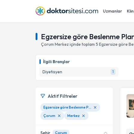
Uzmanlar
Klin
Egzersize göre Beslenme Pla
Çorum
Merkez
içinde toplam
5
Egzersize göre Be
İlgili Branşlar
Diyetisyen
1
Aktif Filtreler
Egzersize göre Beslenme Planı
Çorum
Merkez
Şehir
Çorum