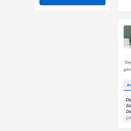
Anne çocuk beslenmesi
Ünvan
Aralıklı oruç diyeti
Aralıklı Oruç Diyeti
Beslenme Takibi
Kültür Üniversitesi
Böbrek hastalıklarında
Çocuklarda beslenme
beslenme
Dyt.
Çölyakta Beslenme
Çölyak ve tıbbı beslenme
tedavisi
Diyabette beslenme ve insülin
Diyabet diyeti
Diy
takibi
görü
Gebelik Dönemi Beslenmesi
Diyabet/İnsülin direnci ve diyet
tedavisi
Kalp ve damar hastalıklarında
A
Duygusal Yeme Bozukluğu
beslenme
Karaciğer Hastalıklarında
Egzersize göre Beslenme
Di
Beslenme
Planı
Sü
Ketojenik Beslenme
Gebelikte Beslenme
Da
Çil
Hastalıklarda tıbbi beslenme
tedavisi