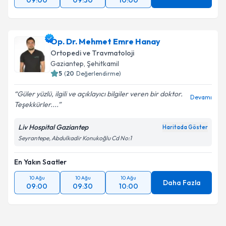
09:00
09:30
10:00
Op. Dr. Mehmet Emre Hanay
Ortopedi ve Travmatoloji
Gaziantep
, Şehitkamil
5
(
20
Değerlendirme)
Güler yüzlü, ilgili ve açıklayıcı bilgiler veren bir doktor.
Devamı
Teşekkürler....
Liv Hospital Gaziantep
Haritada Göster
Seyrantepe, Abdulkadir Konukoğlu Cd No:1
En Yakın Saatler
10 Ağu
10 Ağu
10 Ağu
Daha Fazla
09:00
09:30
10:00