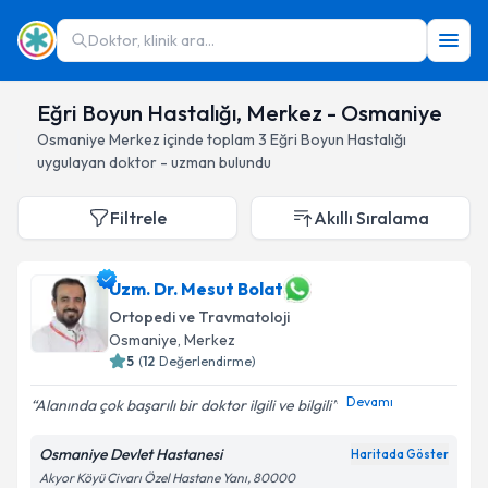
Doktor, klinik ara...
Eğri Boyun Hastalığı, Merkez - Osmaniye
Osmaniye
Merkez
içinde toplam
3
Eğri Boyun Hastalığı
uygulayan doktor - uzman bulundu
Filtrele
Akıllı Sıralama
Uzm. Dr. Mesut Bolat
Ortopedi ve Travmatoloji
Osmaniye
, Merkez
5
(
12
Değerlendirme)
Devamı
Alanında çok başarılı bir doktor ilgili ve bilgili
Osmaniye Devlet Hastanesi
Haritada Göster
Akyor Köyü Civarı Özel Hastane Yanı, 80000