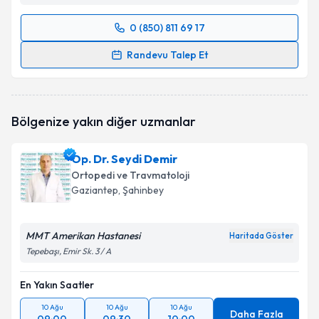
0 (850) 811 69 17
Randevu Takvimi Talebi
Randevu Talep Et
Uzm. Dr. Mesut Bolat
için randevu takvimi talebi
oluşturun. Size bu uzmandan randevu almanız için bir
takvim hazırlandığında e-posta ile bilgilendireceğiz.
Bölgenize yakın diğer uzmanlar
E-posta Adresiniz
Op. Dr. Seydi Demir
Ortopedi ve Travmatoloji
Gaziantep
, Şahinbey
Kişisel verilerimin işlenmesine ilişkin
Aydınlatma
Metni
'ni okudum ve kişisel verilerimin belirtilen
MMT Amerikan Hastanesi
Haritada Göster
kapsamda işlenmesini kabul ediyorum.
Tepebaşı, Emir Sk. 3 / A
Takvim Talebini Gönder
En Yakın Saatler
10 Ağu
10 Ağu
10 Ağu
Daha Fazla