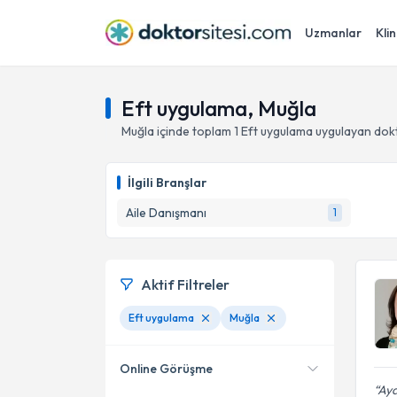
Uzmanlar
Klin
Eft uygulama, Muğla
Muğla
içinde toplam
1
Eft uygulama
uygulayan dok
İlgili Branşlar
Aile Danışmanı
1
Aktif Filtreler
Eft uygulama
Muğla
Online Görüşme
Ayd