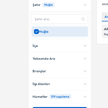
sea
Şehir
Muğla
Online danışmanlık sunan
uzmanları göster
A
Sadece
Muğla
bölgesinde
uzman ara
Ai
Muğla
Beş
İlçe
Yakınımda Ara
Branşlar
Konumuma yakın uzmanları
Ortaca
göster
İlgi Alanları
Hizmetler
Eft uygulama
Aile Danışmanı