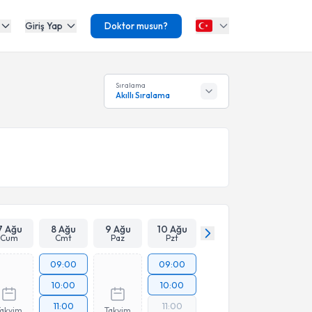
Giriş Yap
Doktor musun?
Sıralama
Akıllı Sıralama
7 Ağu
8 Ağu
9 Ağu
10 Ağu
Cum
Cmt
Paz
Pzt
09:00
09:00
10:00
10:00
11:00
11:00
Takvim
Takvim