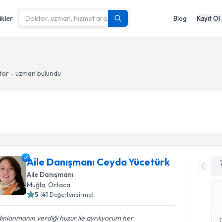
ikler
Blog
Kayıt Ol
tor - uzman bulundu
Aile Danışmanı Ceyda Yücetürk
Aile Danışmanı
Muğla
, Ortaca
5
(
41
Değerlendirme)
ınlanmanın verdiği huzur ile ayrılıyorum her