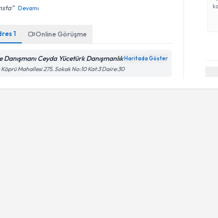
ka
nsta
Devamı
dres
1
Online Görüşme
le Danışmanı Ceyda Yücetürk Danışmanlık
Haritada Göster
 Köprü Mahallesi 275. Sokak No:10 Kat:3 Daire:30