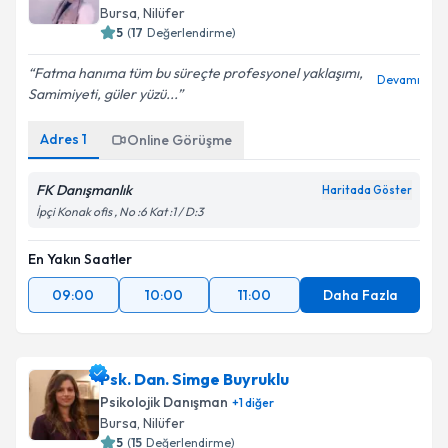
Bursa
, Nilüfer
5
(
17
Değerlendirme)
Fatma hanıma tüm bu süreçte profesyonel yaklaşımı,
Devamı
Samimiyeti, güler yüzü...
Adres
1
Online Görüşme
FK Danışmanlık
Haritada Göster
İpçi Konak ofis , No :6 Kat :1 / D:3
En Yakın Saatler
09:00
10:00
11:00
Daha Fazla
Psk. Dan. Simge Buyruklu
Psikolojik Danışman
+
1
diğer
Bursa
, Nilüfer
5
(
15
Değerlendirme)