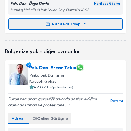
Psk. Dan. Özge Dertli
Haritada Göster
Kurtuluş Mahallesi Uzak Sokak Grup Plaza No:28/12
Randevu Talep Et
Randevu Takvimi Talebi
Psk. Dan. Özge Dertli
için randevu takvimi talebi
Bölgenize yakın diğer uzmanlar
oluşturun. Size bu uzmandan randevu almanız için bir
takvim hazırlandığında e-posta ile bilgilendireceğiz.
Psk. Dan. Ercan Tekin
E-posta Adresiniz
Psikolojik Danışman
Kocaeli
, Gebze
4.9
(
77
Değerlendirme)
Kişisel verilerimin işlenmesine ilişkin
Aydınlatma
Uzun zamandır gerektiği anlarda destek aldığım
Devamı
Metni
'ni okudum ve kişisel verilerimin belirtilen
alanında uzman ve profesyonel...
kapsamda işlenmesini kabul ediyorum.
Adres
1
Online Görüşme
Takvim Talebini Gönder