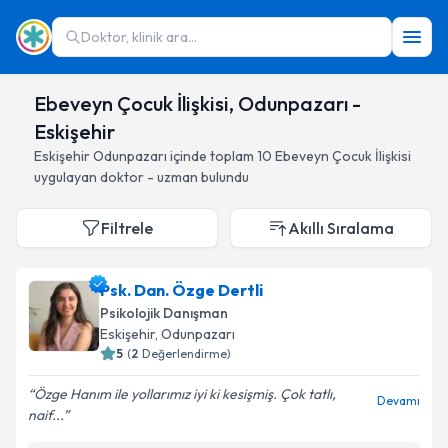
Doktor, klinik ara...
Ebeveyn Çocuk İlişkisi, Odunpazarı -
Eskişehir
Eskişehir
Odunpazarı
içinde toplam
10
Ebeveyn Çocuk İlişkisi
uygulayan doktor - uzman bulundu
Filtrele
Akıllı Sıralama
Psk. Dan. Özge Dertli
Psikolojik Danışman
Eskişehir
, Odunpazarı
5
(
2
Değerlendirme)
Özge Hanım ile yollarımız iyi ki kesişmiş. Çok tatlı,
Devamı
naif...