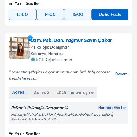
En Yakın Saatler
13:00
14:00
15:00
Daha Fazla
Uzm. Psk. Dan. Yağmur Sayın Çakar
Psikolojik Danışman
Sakarya
, Hendek
5
(
15
Değerlendirme)
seanstır gittiğim ve çok memnunum biri. İhtiyacı olan
Devamı
tanıdıklarıma...
Adres
1
Adres
2
Online Görüşme
Psikohis Psikolojik Danışmanlık
Haritada Göster
Kemaliye Mah. Prf. Doktor Ayhan Kızıl Cd. Ali Rıza Albayraklar İş
Merkezi Kat:3 Daire:11 54300
En Yakın Saatler