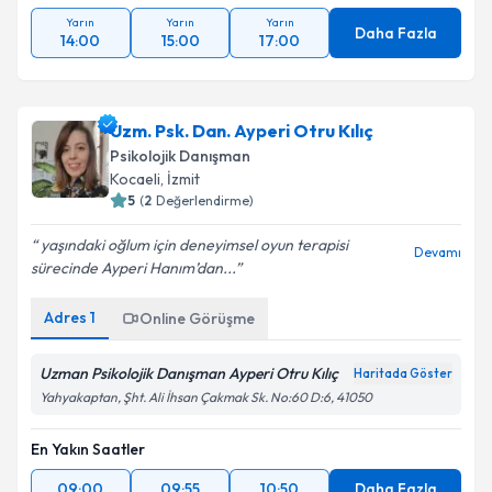
Yarın
Yarın
Yarın
Daha Fazla
14:00
15:00
17:00
Uzm. Psk. Dan. Ayperi Otru Kılıç
Psikolojik Danışman
Kocaeli
, İzmit
5
(
2
Değerlendirme)
yaşındaki oğlum için deneyimsel oyun terapisi
Devamı
sürecinde Ayperi Hanım’dan...
Adres
1
Online Görüşme
Uzman Psikolojik Danışman Ayperi Otru Kılıç
Haritada Göster
Yahyakaptan, Şht. Ali İhsan Çakmak Sk. No:60 D:6, 41050
En Yakın Saatler
09:00
09:55
10:50
Daha Fazla