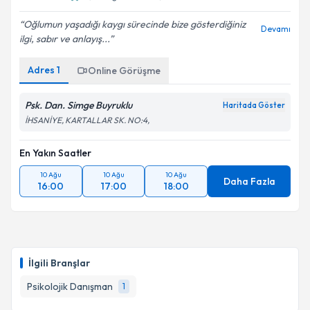
Oğlumun yaşadığı kaygı sürecinde bize gösterdiğiniz
Devamı
ilgi, sabır ve anlayış...
Adres
1
Online Görüşme
Psk. Dan. Simge Buyruklu
Haritada Göster
İHSANİYE, KARTALLAR SK. NO:4,
En Yakın Saatler
10 Ağu
10 Ağu
10 Ağu
Daha Fazla
16:00
17:00
18:00
İlgili Branşlar
Psikolojik Danışman
1