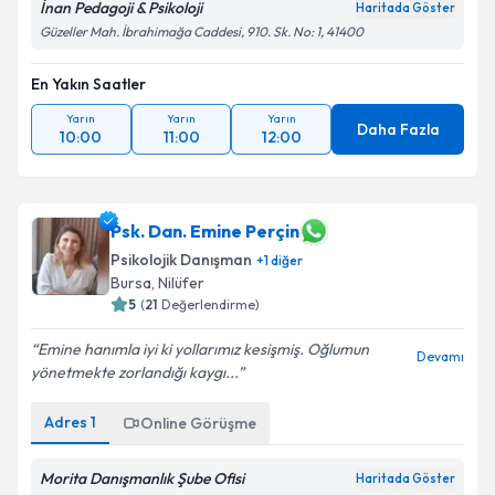
İnan Pedagoji & Psikoloji
Haritada Göster
Güzeller Mah. İbrahimağa Caddesi, 910. Sk. No: 1, 41400
En Yakın Saatler
Yarın
Yarın
Yarın
Daha Fazla
10:00
11:00
12:00
Psk. Dan. Emine Perçin
Psikolojik Danışman
+
1
diğer
Bursa
, Nilüfer
5
(
21
Değerlendirme)
Emine hanımla iyi ki yollarımız kesişmiş. Oğlumun
Devamı
yönetmekte zorlandığı kaygı...
Adres
1
Online Görüşme
Morita Danışmanlık Şube Ofisi
Haritada Göster