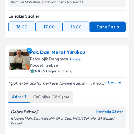
İhsaniye Mahallesi, Kartallar Sokak No:4 Kat:1
En Yakın Saatler
16:00
17:00
18:00
Daha Fazla
Psk. Dan. Murat Yürükcü
Psikolojik Danışman
+
1
diğer
Kocaeli
, Gebze
4.8
(
6
Değerlendirme)
Devamı
Çok iyi bir doktor herkese tavsiye ederim. . . Kısa...
Adres
1
Online Görüşme
Gebze Psikoloji
Haritada Göster
İstasyon Mah. Şehit Mücahir Okur Cad. 1406/1 Sok. No : 2A Gebze /
Kocaeli