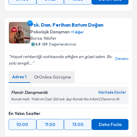
Psk. Dan. Ferihan Batum Doğan
Psikolojik Danışman
+
1
diğer
Bursa
, Nilüfer
4.9
(
59
Değerlendirme)
Hayat rehberliği noktasında attığım en güzel adım. Bu
Devamı
yolu sevgili...
Adres
1
Online Görüşme
Flanör Danışmanlık
Haritada Göster
Konak mah. Yıldırım Cad. Göl sok. İpçi Konak No:4 Kat:2 Daire no:16
En Yakın Saatler
10:00
11:00
13:00
Daha Fazla