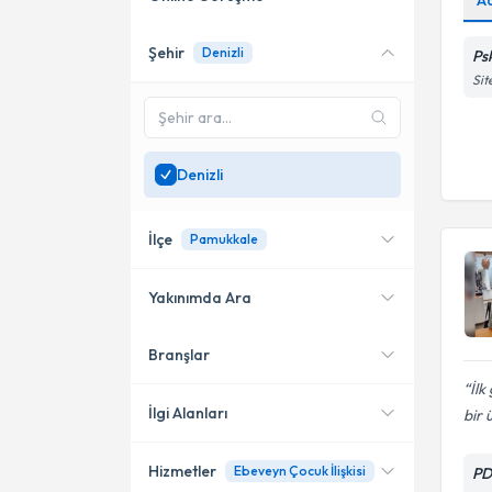
A
Şehir
Denizli
Ps
Online danışmanlık sunan
uzmanları göster
Sit
Sadece
Denizli
bölgesinde
uzman ara
Denizli
İlçe
Pamukkale
Yakınımda Ara
Branşlar
Konumuma yakın uzmanları
Pamukkale
göster
İlk
İlgi Alanları
bir 
Hizmetler
Ebeveyn Çocuk İlişkisi
PD
Psikolojik Danışman