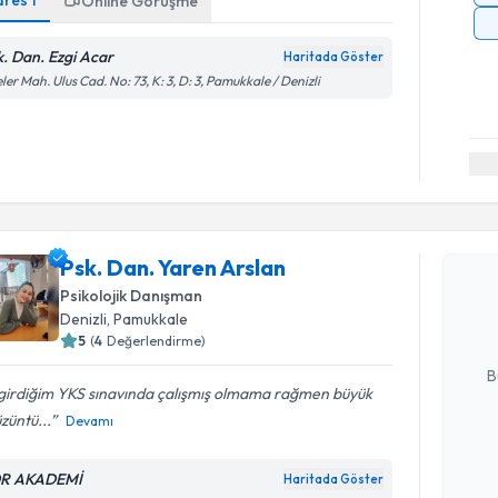
dres
1
Online Görüşme
k. Dan. Ezgi Acar
Haritada Göster
eler Mah. Ulus Cad. No: 73, K: 3, D: 3, Pamukkale / Denizli
Randevu T
Psk. Dan.
Psk. Dan. Yaren Arslan
Size bu uzm
Psikolojik Danışman
hazırlandığ
Denizli
, Pamukkale
5
(
4
Değerlendirme)
E-posta Ad
B
 girdiğim YKS sınavında çalışmış olmama rağmen büyük
üzüntü...
Devamı
Kişisel
okudum
R AKADEMİ
Haritada Göster