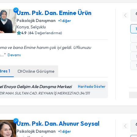
Uzm. Psk. Dan. Emine Ürün
Psikolojik Danışman
+
1
diğer
Konya
, Selçuklu
4.9
(
64
Değerlendirme)
ıma ve bana Emine hanım çok iyi geldi. Ufkunuzu
...
Devamı
dres
1
Online Görüşme
el Enoya Gelişim Aile Danışma Merkezi
Haritada Göster
ZIR MAH. SULTAN CAD. REYHAN İŞ MERKEZİ NO:34/311
Uzm. Psk. Dan. Ahunur Soysal
Psikolojik Danışman
+
1
diğer