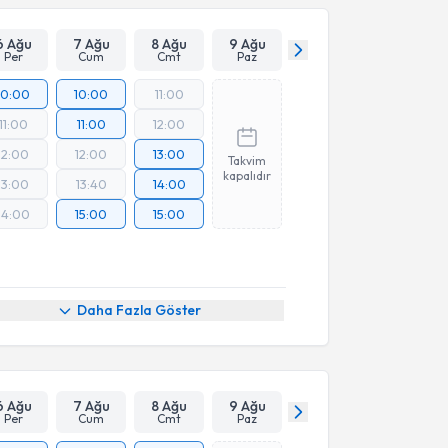
6 Ağu
7 Ağu
8 Ağu
9 Ağu
Per
Cum
Cmt
Paz
10:00
10:00
11:00
11:00
11:00
12:00
12:00
12:00
13:00
Takvim
kapalıdır
13:00
13:40
14:00
14:00
15:00
15:00
Daha Fazla Göster
6 Ağu
7 Ağu
8 Ağu
9 Ağu
Per
Cum
Cmt
Paz