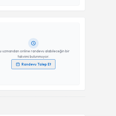
esini kabul ediyorum.
akvimi Talebi
Takvim Talebini Gönder
 Hüseyin Tekdemir
için randevu takvimi talebi
Size bu uzmandan randevu almanız için bir takvim
ında e-posta ile bilgilendireceğiz.
resiniz
u uzmandan online randevu alabileceğin bir
takvimi bulunmuyor.
Randevu Talep Et
 verilerimin işlenmesine ilişkin
Aydınlatma Metni
'ni
 ve kişisel verilerimin belirtilen kapsamda
esini kabul ediyorum.
Takvim Talebini Gönder