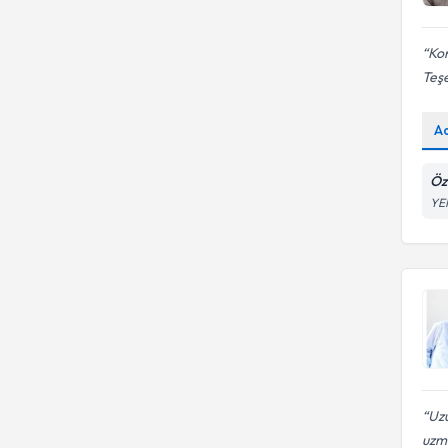
Kon
Teşe
A
Öz
YE
Uzu
uzm