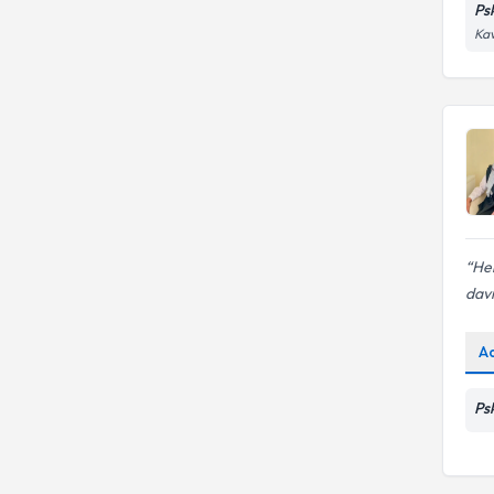
Ps
Kav
He
davr
A
Ps