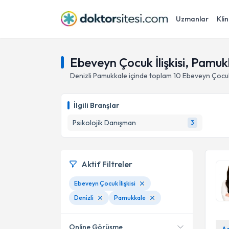
Uzmanlar
Klin
Ebeveyn Çocuk İlişkisi, Pamukk
Denizli
Pamukkale
içinde toplam
10
Ebeveyn Çocuk 
İlgili Branşlar
Psikolojik Danışman
3
Aktif Filtreler
Ebeveyn Çocuk İlişkisi
Denizli
Pamukkale
Online Görüşme