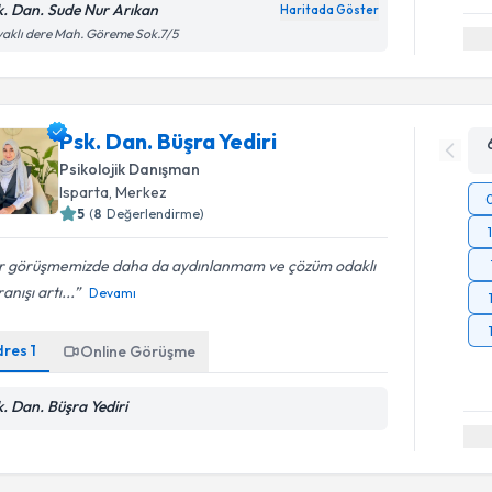
k. Dan. Sude Nur Arıkan
Haritada Göster
aklı dere Mah. Göreme Sok.7/5
Psk. Dan. Büşra Yediri
Psikolojik Danışman
Isparta
, Merkez
5
(
8
Değerlendirme)
r görüşmemizde daha da aydınlanmam ve çözüm odaklı
anışı artı...
Devamı
dres
1
Online Görüşme
k. Dan. Büşra Yediri