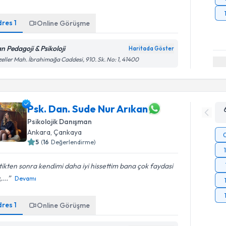
dres
1
Online Görüşme
an Pedagoji & Psikoloji
Haritada Göster
eller Mah. İbrahimağa Caddesi, 910. Sk. No: 1, 41400
Psk. Dan. Sude Nur Arıkan
Psikolojik Danışman
Ankara
, Çankaya
5
(
16
Değerlendirme)
tikten sonra kendimi daha iyi hissettim bana çok faydasi
,...
Devamı
dres
1
Online Görüşme