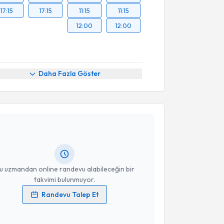
17:15
17:15
11:15
11:15
12:00
12:00
Daha Fazla Göster
akvimi Talebi
 Yaren Arslan
için randevu takvimi talebi oluşturun.
andan randevu almanız için bir takvim
ında e-posta ile bilgilendireceğiz.
resiniz
u uzmandan online randevu alabileceğin bir
takvimi bulunmuyor.
Randevu Talep Et
 verilerimin işlenmesine ilişkin
Aydınlatma Metni
'ni
 ve kişisel verilerimin belirtilen kapsamda