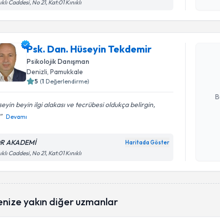
işlenm
ıklı Caddesi, No 21, Kat:01 Kınıklı
Randevu T
Psk. Dan.
Psk. Dan. Hüseyin Tekdemir
oluşturun. 
Psikolojik Danışman
hazırlandığ
Denizli
, Pamukkale
5
(
1
Değerlendirme)
E-posta Ad
B
eyin beyin ilgi alakası ve tecrübesi oldukça belirgin,
Devamı
Kişisel
okudum
R AKADEMİ
Haritada Göster
işlenm
ıklı Caddesi, No 21, Kat:01 Kınıklı
enize yakın diğer uzmanlar