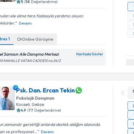
5
(
58
Değerlendirme)
uları ele alma tarzı fazlasıyla yardımcı oluyor.
kkürler.
Devamı
dres
1
Online Görüşme
el Samsun Aile Danışma Merkezi
Haritada Göster
Nİ MAHALLE VATAN CADDESİ no:24/2
Psk. Dan. Ercan Tekin
Psikolojik Danışman
Kocaeli
, Gebze
4.9
(
77
Değerlendirme)
n zamandır gerektiği anlarda destek aldığım alanında
an ve profesyonel...
Devamı