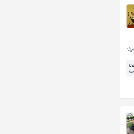
Aile İlişkileri
İlg
Ca
Kız