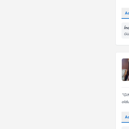
A
İn
Güz
Git
oldu
A