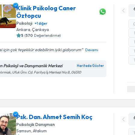
Klinik Psikolog Caner
Öztopcu
Psikoloji
+
1
diğer
Ankara
, Çankaya
5
(
570
Değerlendirme)
isi için çok teşekkür edebilirim iyiki gidiyorum
Devamı
n Psikoloji ve Danışmanlık Merkezi
Haritada Göster
ılırmak, Ufuk Ünv. Cd. Farilya İş Merkezi No:8, 06510
Psk. Dan. Ahmet Semih Koç
Psikolojik Danışman
Samsun
, Atakum