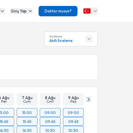
Giriş Yap
Doktor musun?
Sıralama
Akıllı Sıralama
6 Ağu
7 Ağu
8 Ağu
9 Ağu
Per
Cum
Cmt
Paz
15:00
15:00
09:00
09:00
15:45
15:45
09:45
09:45
16:30
16:30
10:30
10:30