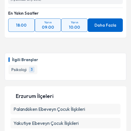
En Yakın Saatler
Yarın
Yarın
18:00
Daha Fazla
09:00
10:00
İlgili Branşlar
Psikoloji
3
Erzurum İlçeleri
Palandöken
Ebeveyn Çocuk İlişkileri
Yakutiye
Ebeveyn Çocuk İlişkileri