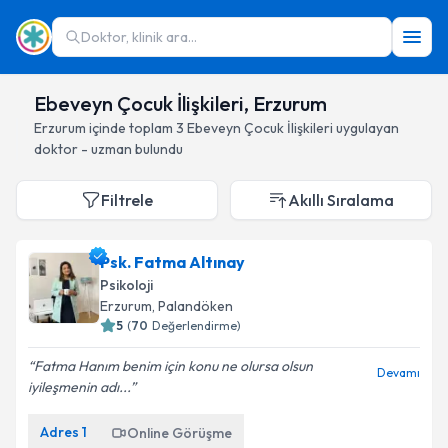
Doktor, klinik ara...
Ebeveyn Çocuk İlişkileri, Erzurum
Erzurum
içinde toplam
3
Ebeveyn Çocuk İlişkileri
uygulayan
doktor - uzman bulundu
Filtrele
Akıllı Sıralama
Psk. Fatma Altınay
Psikoloji
Erzurum
, Palandöken
5
(
70
Değerlendirme)
Fatma Hanım benim için konu ne olursa olsun
Devamı
iyileşmenin adı...
Adres
1
Online Görüşme