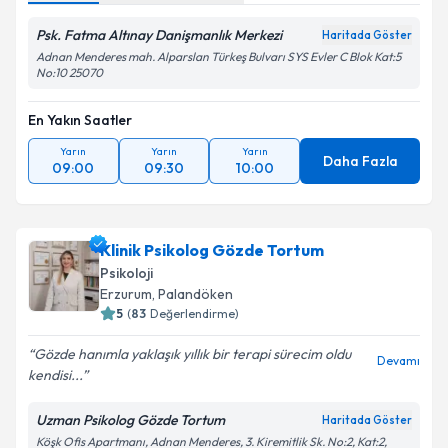
Psk. Fatma Altınay Danişmanlık Merkezi
Haritada Göster
Adnan Menderes mah. Alparslan Türkeş Bulvarı SYS Evler C Blok Kat:5
No:10 25070
En Yakın Saatler
Yarın
Yarın
Yarın
Daha Fazla
09:00
09:30
10:00
Klinik Psikolog Gözde Tortum
Psikoloji
Erzurum
, Palandöken
5
(
83
Değerlendirme)
Gözde hanımla yaklaşık yıllık bir terapi sürecim oldu
Devamı
kendisi...
Uzman Psikolog Gözde Tortum
Haritada Göster
Köşk Ofis Apartmanı, Adnan Menderes, 3. Kiremitlik Sk. No:2, Kat:2,