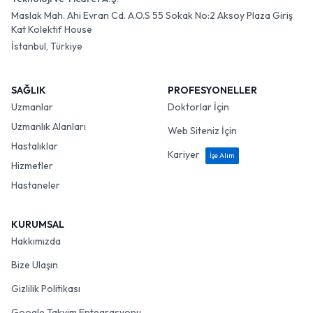
Maslak Mah. Ahi Evran Cd. A.O.S 55 Sokak No:2 Aksoy Plaza Giriş
Kat Kolektif House
İstanbul, Türkiye
SAĞLIK
PROFESYONELLER
Uzmanlar
Doktorlar İçin
Uzmanlık Alanları
Web Siteniz İçin
Hastalıklar
Kariyer
İşe Alım
Hizmetler
Hastaneler
KURUMSAL
Hakkımızda
Bize Ulaşın
Gizlilik Politikası
Google Takvim Entegrasyonu