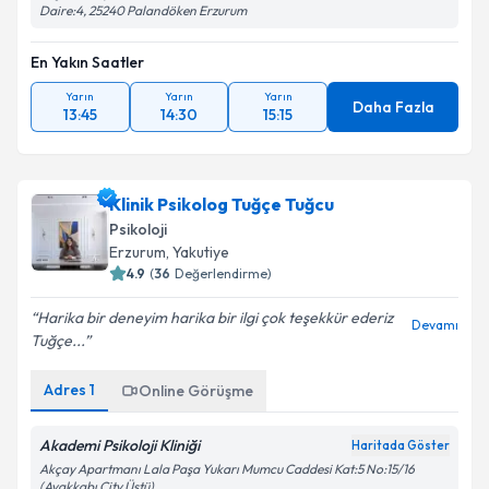
Daire:4, 25240 Palandöken Erzurum
En Yakın Saatler
Yarın
Yarın
Yarın
Daha Fazla
13:45
14:30
15:15
Klinik Psikolog Tuğçe Tuğcu
Psikoloji
Erzurum
, Yakutiye
4.9
(
36
Değerlendirme)
Harika bir deneyim harika bir ilgi çok teşekkür ederiz
Devamı
Tuğçe...
Adres
1
Online Görüşme
Akademi Psikoloji Kliniği
Haritada Göster
Akçay Apartmanı Lala Paşa Yukarı Mumcu Caddesi Kat:5 No:15/16
(Ayakkabı City Üstü)