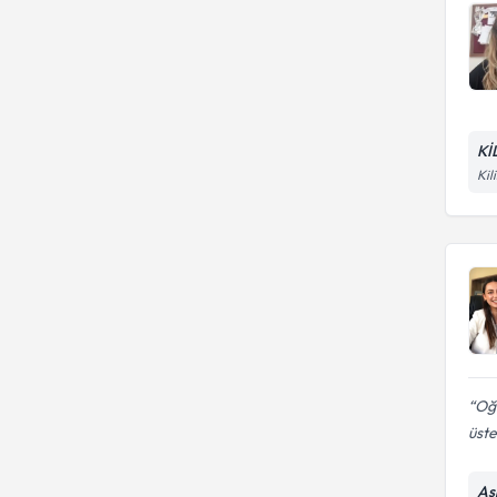
Kİ
Kil
Oğ
üste
As