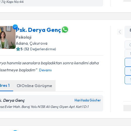
 .1 İç Kapı No:44
Psk. Derya Genç
Psikoloji
Adana
, Çukurova
5
(
32
Değerlendirme)
rya hanımla seanslara başladıktan sonra kendimi daha
hissetmeye başladım
Devamı
dres
1
Online Görüşme
k. Derya Genç
Haritada Göster
Randevu T
az Evler Mah. Baraj Yolu N138 Ali Genç Giyen Apt. Kat:1 D:1
Uzm. Psk. 
uzmandan ra