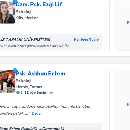
Uzm. Psk. Ezgi Lif
posta ile bi
Psikoloji
E-posta Ad
Kilis
, Merkez
B
LİS 7 ARALIK ÜNİVERSİTESİ
Haritada Göster
Kişisel
isli Muallim Rıfat Eğitim Fakültesi 1. Kat, No:119
okudum
Randevu T
işlenm
Psk. Aslıhan Ertem
Psk. Aslı
bu uzmandan
Psikoloji
posta ile bi
Mersin
, Tarsus
5
(
1
Değerlendirme)
E-posta Ad
B
lumun yaş inat döneminin Aslıhan hanımla beraber
sinden geldik....
Devamı
Kişisel
lıhan Ertem Psikolojik veDanışmanlık