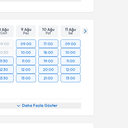
8 Ağu
9 Ağu
10 Ağu
11 Ağu
Cmt
Paz
Pzt
Sal
09:00
09:00
17:00
09:00
10:30
10:00
18:00
10:00
11:30
11:00
19:00
11:00
12:30
12:00
20:00
12:00
13:30
13:00
21:00
13:00
akvimi Talebi
Daha Fazla Göster
Ezgi Lif
için randevu takvimi talebi oluşturun. Size bu
ndevu almanız için bir takvim hazırlandığında e-