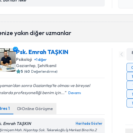
k. Burhan Teke
Kişisel
okudum
işlenm
enize yakın diğer uzmanlar
Psk. Emrah TAŞKIN
Psikoloji
+
1
diğer
Gaziantep
, Şehitkamil
5
(
40
Değerlendirme)
yaman’dan sonra Gaziantep’te olması ve bireysel
slarda profesyonelliği benim için...
Devamı
dres
1
Online Görüşme
k. Emrah TAŞKIN
Haritada Göster
irmiçem Mah. Nişantaşı Sok. Tekerekoğlu İş Merkezi Bina No.2