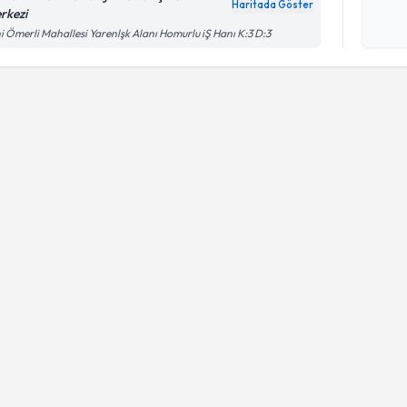
okudum
Haritada Göster
rkezi
işlenm
i Ömerli Mahallesi Yarenlşk Alanı Homurlu iŞ Hanı K:3 D:3