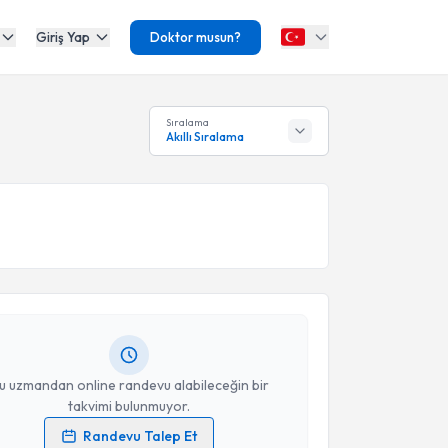
Giriş Yap
Doktor musun?
Sıralama
Akıllı Sıralama
akvimi Talebi
an Teke
için randevu takvimi talebi oluşturun. Size bu
ndevu almanız için bir takvim hazırlandığında e-
lgilendireceğiz.
resiniz
u uzmandan online randevu alabileceğin bir
takvimi bulunmuyor.
Randevu Talep Et