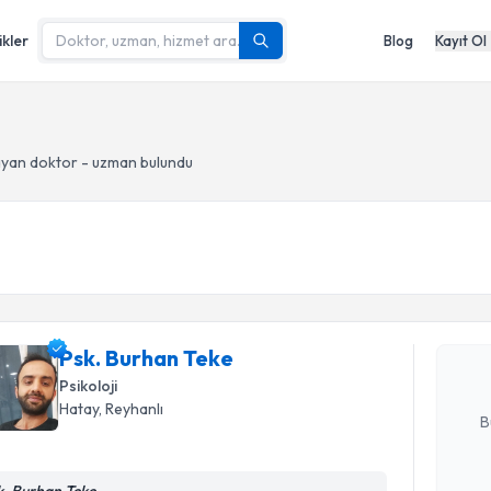
ikler
Blog
Kayıt Ol
yan doktor - uzman bulundu
Randevu T
Psk. Burh
uzmandan ra
posta ile bi
Psk. Burhan Teke
Psikoloji
E-posta Ad
Hatay
, Reyhanlı
B