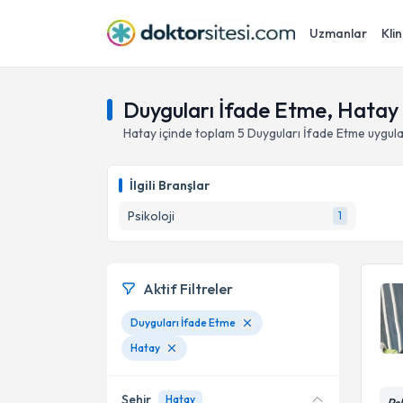
Uzmanlar
Klin
Duyguları İfade Etme, Hatay
Hatay
içinde toplam
5
Duyguları İfade Etme
uygula
İlgili Branşlar
Psikoloji
1
Aktif Filtreler
Duyguları İfade Etme
Hatay
Şehir
Hatay