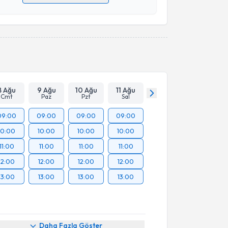
 verilerimin işlenmesine ilişkin
Aydınlatma Metni
'ni
 ve kişisel verilerimin belirtilen kapsamda
esini kabul ediyorum.
Takvim Talebini Gönder
8 Ağu
9 Ağu
10 Ağu
11 Ağu
Cmt
Paz
Pzt
Sal
09:00
09:00
09:00
09:00
10:00
10:00
10:00
10:00
11:00
11:00
11:00
11:00
12:00
12:00
12:00
12:00
13:00
13:00
13:00
13:00
Daha Fazla Göster