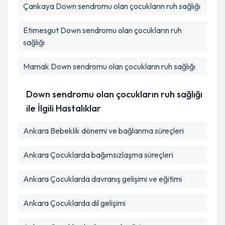
Çankaya
Kişisel verilerimin işlenmesine ilişkin
Down sendromu olan çocukların ruh sağlığı
Aydınlatma
Metni
'ni okudum ve kişisel verilerimin belirtilen
kapsamda işlenmesini kabul ediyorum.
Etimesgut
Down sendromu olan çocukların ruh
sağlığı
Takvim Talebini Gönder
Mamak
Down sendromu olan çocukların ruh sağlığı
Down sendromu olan çocukların ruh sağlığı
ile İlgili Hastalıklar
Ankara Bebeklik dönemi ve bağlanma süreçleri
Ankara Çocuklarda bağımsızlaşma süreçleri
Ankara Çocuklarda davranış gelişimi ve eğitimi
Ankara Çocuklarda dil gelişimi