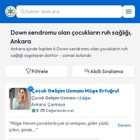
Doktor, klinik ara...
Down sendromu olan çocukların ruh sağlığı,
Ankara
Ankara
içinde toplam
6
Down sendromu olan çocukların ruh
sağlığı
uygulayan doktor - uzman bulundu
Filtrele
Akıllı Sıralama
Çocuk Gelişim Uzmanı Müge Ertuğrul
Çocuk Gelişim Uzmanı
+
2
diğer
Ankara
, Çankaya
5
(
111
Değerlendirme)
Müge Hanım çocuklarla çok iyi anlaşan, güler yüzlü,
Devamı
içten, işinde...