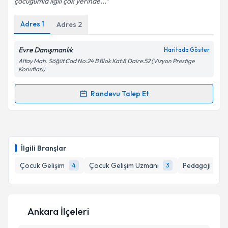
çocuğumla ilgili çok yerinde...
Adres
1
Adres
2
Kişisel verilerimin işlenmesine ilişkin
Aydınlatma
Metni
'ni okudum ve kişisel verilerimin belirtilen
Evre Danışmanlık
Haritada Göster
kapsamda işlenmesini kabul ediyorum.
Altay Mah. Söğüt Cad No:24 B Blok Kat:8 Daire:52 (Vizyon Prestige
Konutları)
Takvim Talebini Gönder
Randevu Talep Et
Randevu Takvimi Talebi
Çocuk Gelişim Nuriye Karaman
için randevu
takvimi talebi oluşturun. Size bu uzmandan randevu
İlgili Branşlar
almanız için bir takvim hazırlandığında e-posta ile
bilgilendireceğiz.
Çocuk Gelişim
Çocuk Gelişim Uzmanı
Pedagoji
4
3
1
E-posta Adresiniz
Ankara İlçeleri