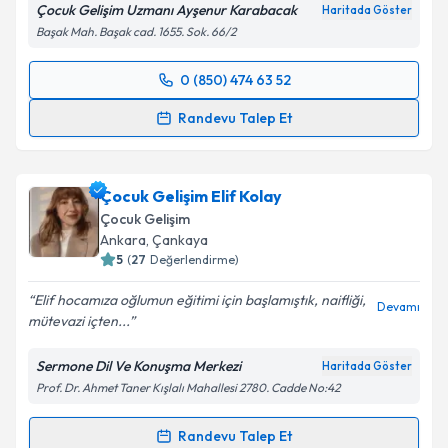
Çocuk Gelişim Uzmanı Ayşenur Karabacak
Haritada Göster
Başak Mah. Başak cad. 1655. Sok. 66/2
0 (850) 474 63 52
Randevu Takvimi Talebi
Randevu Talep Et
Çocuk Gelişim Uzmanı Ayşenur Karabacak
için
randevu takvimi talebi oluşturun. Size bu uzmandan
Çocuk Gelişim Elif Kolay
randevu almanız için bir takvim hazırlandığında e-
posta ile bilgilendireceğiz.
Çocuk Gelişim
Ankara
, Çankaya
E-posta Adresiniz
5
(
27
Değerlendirme)
Elif hocamıza oğlumun eğitimi için başlamıştık, naifliği,
Devamı
mütevazi içten...
Kişisel verilerimin işlenmesine ilişkin
Aydınlatma
Sermone Dil Ve Konuşma Merkezi
Haritada Göster
Metni
'ni okudum ve kişisel verilerimin belirtilen
Prof. Dr. Ahmet Taner Kışlalı Mahallesi 2780. Cadde No:42
kapsamda işlenmesini kabul ediyorum.
Randevu Talep Et
Randevu Takvimi Talebi