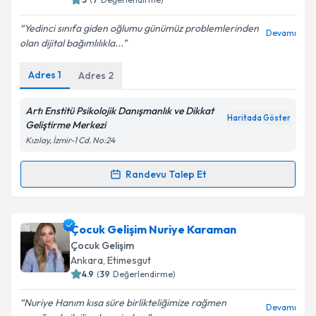
E-posta Adresiniz
Yedinci sınıfa giden oğlumu günümüz problemlerinden
Devamı
olan dijital bağımlılıkla...
Adres
1
Adres
2
Kişisel verilerimin işlenmesine ilişkin
Aydınlatma
Metni
'ni okudum ve kişisel verilerimin belirtilen
Artı Enstitü Psikolojik Danışmanlık ve Dikkat
Haritada Göster
kapsamda işlenmesini kabul ediyorum.
Geliştirme Merkezi
Kızılay, İzmir-1 Cd. No:24
Takvim Talebini Gönder
Randevu Talep Et
Randevu Takvimi Talebi
Çocuk Gelişim Feride Alaca Kaymaz
için randevu
Çocuk Gelişim Nuriye Karaman
takvimi talebi oluşturun. Size bu uzmandan randevu
Çocuk Gelişim
almanız için bir takvim hazırlandığında e-posta ile
Ankara
, Etimesgut
bilgilendireceğiz.
4.9
(
39
Değerlendirme)
E-posta Adresiniz
Nuriye Hanım kısa süre birlikteliğimize rağmen
Devamı