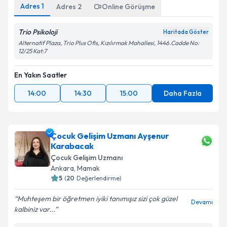
Adres
1
Adres
2
Online Görüşme
Trio Psikoloji
Haritada Göster
Alternatif Plaza, Trio Plus Ofis, Kızılırmak Mahallesi, 1446.Cadde No:
12/25 Kat:7
En Yakın Saatler
14:00
14:30
15:00
Daha Fazla
Çocuk Gelişim Uzmanı Ayşenur
Karabacak
Çocuk Gelişim Uzmanı
Ankara
, Mamak
5
(
20
Değerlendirme)
Muhteşem bir öğretmen iyiki tanımışız sizi çok güzel
Devamı
kalbiniz var...