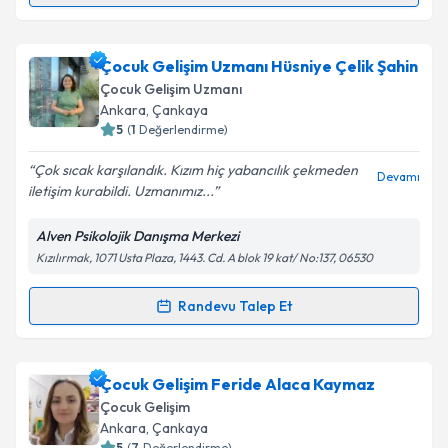
Takvim Talebini Gönder
Çocuk Gelişim Elif Kolay
için randevu takvimi talebi
Çocuk Gelişim Uzmanı Hüsniye Çelik Şahin
oluşturun. Size bu uzmandan randevu almanız için bir
Çocuk Gelişim Uzmanı
takvim hazırlandığında e-posta ile bilgilendireceğiz.
Ankara
, Çankaya
5
(
1
Değerlendirme)
E-posta Adresiniz
Çok sıcak karşılandık. Kızım hiç yabancılık çekmeden
Devamı
iletişim kurabildi. Uzmanımız...
Alven Psikolojik Danışma Merkezi
Kişisel verilerimin işlenmesine ilişkin
Aydınlatma
Kızılırmak, 1071 Usta Plaza, 1443. Cd. A blok 19 kat/ No:137, 06530
Metni
'ni okudum ve kişisel verilerimin belirtilen
kapsamda işlenmesini kabul ediyorum.
Randevu Talep Et
Randevu Takvimi Talebi
Takvim Talebini Gönder
Çocuk Gelişim Uzmanı Hüsniye Çelik Şahin
için
Çocuk Gelişim Feride Alaca Kaymaz
randevu takvimi talebi oluşturun. Size bu uzmandan
Çocuk Gelişim
randevu almanız için bir takvim hazırlandığında e-
Ankara
, Çankaya
posta ile bilgilendireceğiz.
5
(
7
Değerlendirme)